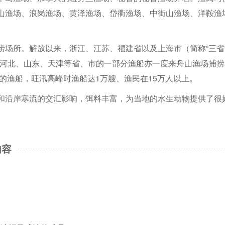
山渔场、浪岗渔场、黄泽渔场、岱衢渔场、中街山渔场、洋鞍渔
捞场所。解放以来，浙江、江苏、福建省以及上海市（简称“三省
、河北、山东、天津等省、市的一部分渔船亦一度来舟山渔场捕捞
鱼的渔船，旺汛高峰时渔船达1万艘、渔民在15万人以上。
和沿岸寒流的交汇影响，饵料丰富，为当地的水生动物提供了很
内容