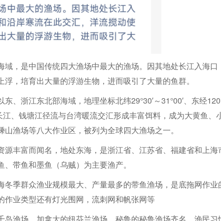
海域，是中国传统四大渔场中最大的渔场。因其地处长江入海口
上浮，培育出大量的浮游生物，进而吸引了大量的鱼群。
江东北部海域，地理坐标北纬29°30′～31°00′、东经120°3
渔场因长江、钱塘江径流与台湾暖流交汇形成丰富饵料，成为大黄鱼、
嵊山渔场等八大作业区，被列为全球四大渔场之一。
资源丰富而闻名，地处东海，是浙江省、江苏省、福建省和上海
鱼、带鱼和墨鱼（乌贼）为主要渔产。
海冬季群众渔业规模最大、产量最多的带鱼渔场，是底拖网作业
的作业类型还有灯光围网，流刺网和帆张网等
千岛渔场、加拿大的纽芬兰渔场、秘鲁的秘鲁渔场齐名。渔民习