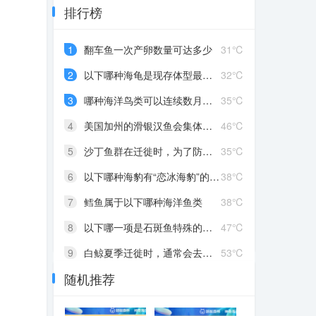
排行榜
1
翻车鱼一次产卵数量可达多少
31℃
2
以下哪种海龟是现存体型最大的种类
32℃
3
哪种海洋鸟类可以连续数月不落地
35℃
4
美国加州的滑银汉鱼会集体冲上海滩，目的是
46℃
5
沙丁鱼群在迁徙时，为了防御天敌，会聚集成
35℃
6
以下哪种海豹有“恋冰海豹”的别称
38℃
7
鳕鱼属于以下哪种海洋鱼类
38℃
8
以下哪一项是石斑鱼特殊的生理特点
47℃
9
白鲸夏季迁徙时，通常会去以下哪种海域
53℃
随机推荐
10
为什么深海里很难看到绿色植物
56℃