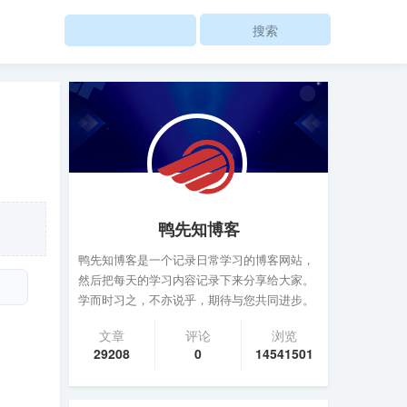
Search
鸭先知博客
鸭先知博客是一个记录日常学习的博客网站，
然后把每天的学习内容记录下来分享给大家。
学而时习之，不亦说乎，期待与您共同进步。
文章
评论
浏览
29208
0
14541501