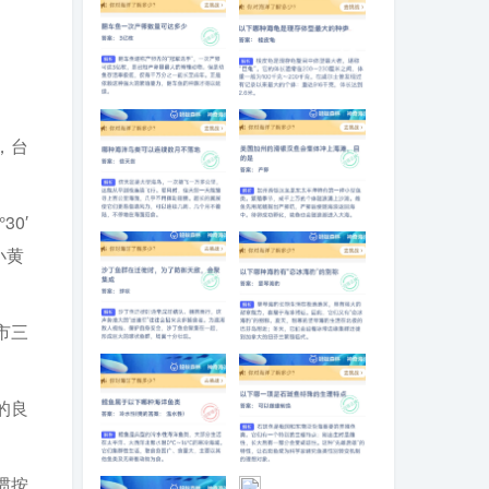
翻车鱼一次产卵
以下哪种海龟是
数量可达多少
现存体型最大的
，台
种类
0′
哪种海洋鸟类可
美国加州的滑银
以连续数月不落
汉鱼会集体冲上
小黄
地
海滩，目的是
市三
沙丁鱼群在迁徙
以下哪种海豹有
时，为了防御天
“恋冰海豹”的别称
敌，会聚集成
的良
鳕鱼属于以下哪
以下哪一项是石
惯按