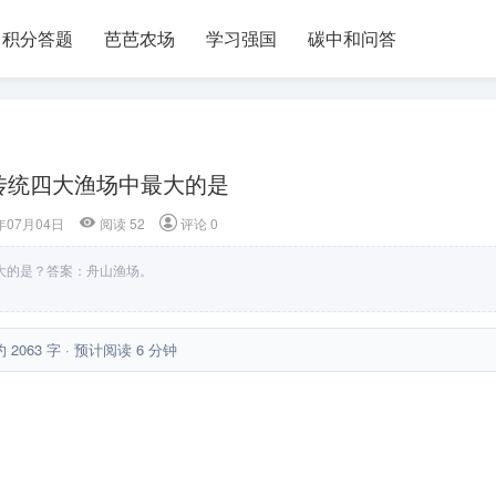
积分答题
芭芭农场
学习强国
碳中和问答
传统四大渔场中最大的是
年07月04日
阅读 52
评论 0
大的是？答案：舟山渔场。
约 2063 字 · 预计阅读 6 分钟