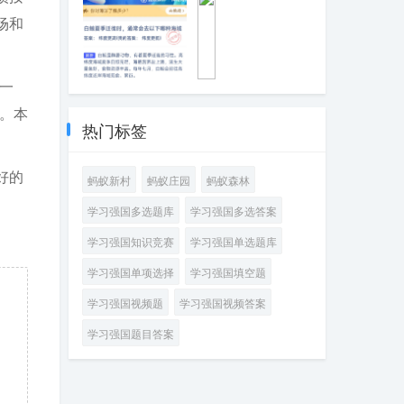
种海洋鱼类
斑鱼特殊的生理
特点
场和
一
白鲸夏季迁徙
为
时，通常会去以
什
。本
下哪种海域
么
热门标签
深
海
里
好的
蚂蚁新村
蚂蚁庄园
蚂蚁森林
很
难
学习强国多选题库
学习强国多选答案
看
到
学习强国知识竞赛
学习强国单选题库
绿
色
学习强国单项选择
学习强国填空题
植
物
学习强国视频题
学习强国视频答案
学习强国题目答案