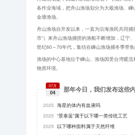
各作业海域，把舟山渔场划分为大戢渔场、嵊
金塘渔场。
舟山渔场自开发以来，一直为沿海渔民共同捕
市”）来舟山渔场捕捞的渔船不断增加，辽宁
世纪60～70年代，集结在嵊山渔场捕冬季带
渔场的中心基地位于嵊山。渔场因受台湾暖流
物质环境。
07月
那年今日，我们发布这些
04
2025
海星的体内有血液吗
2025
“景泰蓝”属于以下哪一类传统工艺
2025
以下哪种面料属于天然纤维