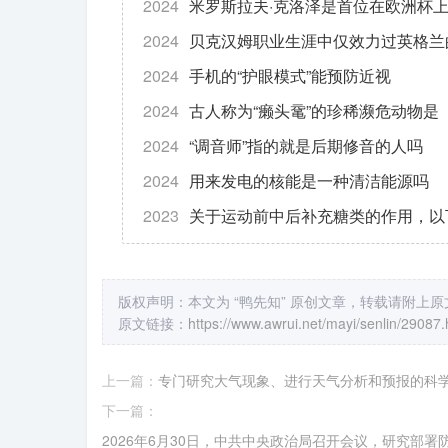
2024
米罗斯拉夫·克洛泽是首位在欧洲杯
2024
贝克汉姆职业生涯中仅效力过英格兰
2024
手机的“护眼模式”能预防近视
2024
古人称为“癞头鼋”的珍稀濒危动物是
2024
“调音师”指的就是后期修音的人吗
2024
用来发电的核能是一种清洁能源吗
2023
关于运动前中后补充糖类的作用，以
版权声明：本文为 “鸭先知” 原创文章，转载请附上
原文链接：
https://www.awrui.net/mayi/senlin/29087.
上一篇：
专门研究大气现象、进行天气分析和预报的科
下一篇：
2026年6月30日，中共中央政治局召开会议，研究