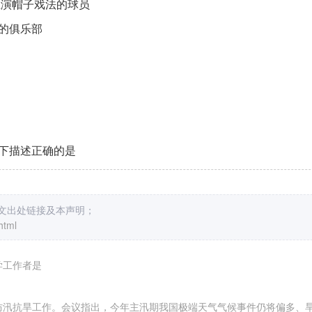
上演帽子戏法的球员
的俱乐部
下描述正确的是
原文出处链接及本声明；
html
学工作者是
部署防汛抗旱工作。会议指出，今年主汛期我国极端天气气候事件仍将偏多、