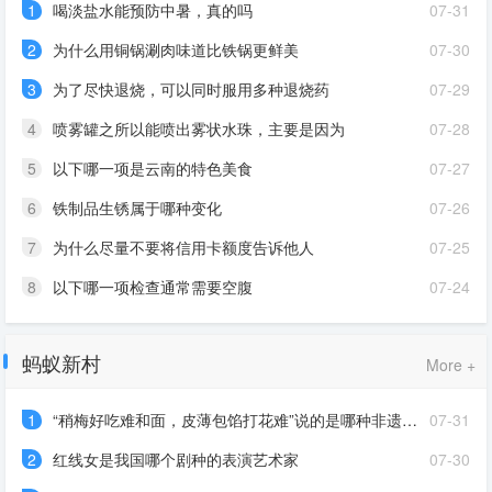
1
喝淡盐水能预防中暑，真的吗
07-31
2
为什么用铜锅涮肉味道比铁锅更鲜美
07-30
3
为了尽快退烧，可以同时服用多种退烧药
07-29
4
喷雾罐之所以能喷出雾状水珠，主要是因为
07-28
5
以下哪一项是云南的特色美食
07-27
6
铁制品生锈属于哪种变化
07-26
7
为什么尽量不要将信用卡额度告诉他人
07-25
8
以下哪一项检查通常需要空腹
07-24
蚂蚁新村
More +
1
“稍梅好吃难和面，皮薄包馅打花难”说的是哪种非遗技艺
07-31
2
红线女是我国哪个剧种的表演艺术家
07-30