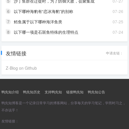
5
沙丁鱼群在迁徙时，为了防御天敌，会聚集成
07-27
6
以下哪种海豹有“恋冰海豹”的别称
07-26
7
鳕鱼属于以下哪种海洋鱼类
07-25
8
以下哪一项是石斑鱼特殊的生理特点
07-24
友情链接
申请友链：
Z-Blog on Github
鸭先知介绍
鸭先知历史
支持鸭先知
链接鸭先知
鸭先知公告
鸭先知博客是一个记录日常学习的博客网站，分享每天的学习笔记，学而时习之，
不亦说乎！
友情链接：