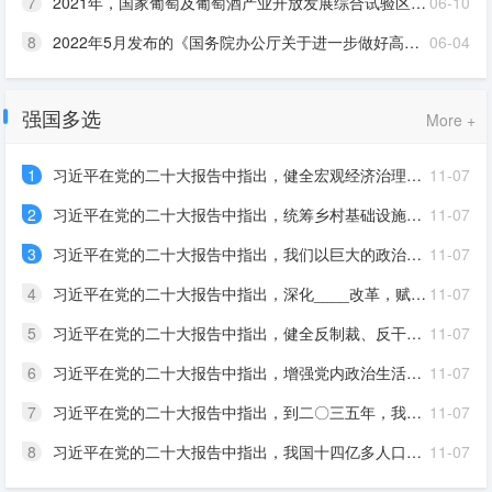
7
2021年，国家葡萄及葡萄酒产业开放发展综合试验区、中国（宁夏）国际葡萄酒文化旅游博览会两个“国字号”平台落户宁夏。2022年召开的宁夏回族自治区第十三次党代会把____产业列为“六特”产业之首，是宁夏全力打造的又一个千亿级产业
06-10
8
2022年5月发布的《国务院办公厅关于进一步做好高校毕业生等青年就业创业工作的通知》指出，支持高校毕业生发挥专业所长从事灵活就业，对毕业年度和离校2年内未就业高校毕业生实现灵活就业的，按规定给予____
06-04
强国多选
More +
1
习近平在党的二十大报告中指出，健全宏观经济治理体系，发挥国家发展规划的____作用，加强____协调配合，着力扩大内需，增强____对经济发展的基础性作用和____对优化供给结构的关键作用
11-07
2
习近平在党的二十大报告中指出，统筹乡村基础设施____和____，建设____乡村。巩固和完善农村基本经营制度，发展____，发展____，发展____
11-07
3
习近平在党的二十大报告中指出，我们以巨大的政治勇气全面深化改革，各领域____框架基本建立，许多领域实现____，新一轮党和国家机构改革全面完成，中国特色社会主义制度____，国家治理体系和治理能力现代化水平____
11-07
4
习近平在党的二十大报告中指出，深化____改革，赋予农民更加充分的财产权益。保障进城落户农民____，鼓励____。完善农业支持保护制度，健全____服务体系
11-07
5
习近平在党的二十大报告中指出，健全反制裁、反干涉、反“长臂管辖”机制。完善国家安全力量布局，构建____、____的国家安全防护体系
11-07
6
习近平在党的二十大报告中指出，增强党内政治生活____，用好____武器，持续净化____
11-07
7
习近平在党的二十大报告中指出，到二〇三五年，我国发展的总体目标包括：广泛形成____生产生活方式，碳排放达峰后稳中有降，生态环境____，美丽中国目标____；国家安全体系和能力____，基本实现____
11-07
8
习近平在党的二十大报告中指出，我国十四亿多人口整体迈进现代化社会，规模超过现有发达国家人口的总和，____前所未有，发展途径和推进方式也必然具有自己的特点。我们始终从国情出发想问题、作决策、办事情，既不好高骛远，也不因循守旧，保持____，坚持____
11-07