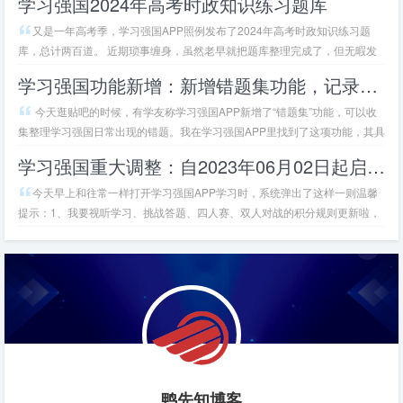
学习强国2024年高考时政知识练习题库
又是一年高考季，学习强国APP照例发布了2024年高考时政知识练习题
库，总计两百道。 近期琐事缠身，虽然老早就把题库整理完成了，但无暇发
布只能是一拖再拖、再拖又拖，终于今天趁着周末开始陆陆续续发出，正确能
学习强国功能新增：新增错题集功能，记录答题错题
在高考之前全部发布完成吧。 两百道题目就放在下方了，感兴趣的朋友们可
以自行点击链接浏览，如果需要PDF版本可以直接加我微信（备注时政题）免
今天逛贴吧的时候，有学友称学习强国APP新增了“错题集”功能，可以收
费索取。…
集整理学习强国日常出现的错题。我在学习强国APP里找到了这项功能，其具
体位置在【我的】-【答题练习】页面里，该功能能够收录每日答题和趣味答
学习强国重大调整：自2023年06月02日起启用最新积分规则和答题办法
题两个版块遇到的错题，但要使用此功能必须手动开启自动收录开关且错题量
为50道。学习强国APP对此功能的弹窗介绍如下：·支持练习每日答题、趣味
今天早上和往常一样打开学习强国APP学习时，系统弹出了这样一则温馨
答题中的错题。·在答题设置页面中打开“自动收录”开关，…
提示：1、我要视听学习、挑战答题、四人赛、双人对战的积分规则更新啦，
快去体验吧！2、自2023年6月2日0点起，专项答题不再新出题。这就意味着
从2023年06月02日00:00开始，学习强国APP迎来了有史以来最大幅度的一
次改版：专项答题不再更新、四人赛和双人对战及挑战答题版块轮换出现。对
于这样的更新，贴吧里是欢呼声一片，更有没仔细…
鸭先知博客