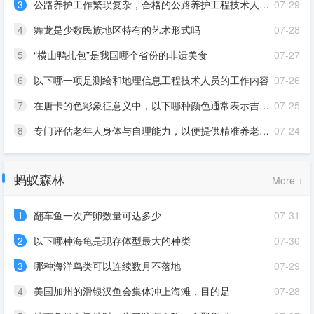
3
公路养护工作繁琐复杂，合格的公路养护工程技术人员应该是
07-29
4
舞龙是少数民族地区特有的艺术形式吗
07-28
5
“横山鸭扎包”是我国哪个省份的非遗美食
07-27
6
以下哪一项是测绘和地理信息工程技术人员的工作内容
07-26
7
在唐卡的色彩象征意义中，以下哪种颜色通常表示吉祥、纯洁
07-25
8
专门评估老年人身体与自理能力，以便提供精准养老服务的职业是
07-24
蚂蚁森林
More +
1
翻车鱼一次产卵数量可达多少
07-31
2
以下哪种海龟是现存体型最大的种类
07-30
3
哪种海洋鸟类可以连续数月不落地
07-29
4
美国加州的滑银汉鱼会集体冲上海滩，目的是
07-28