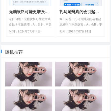
富含膳食纤维，可以减缓肠道对
就会感觉到敏感酸痛，通常一周
葡萄糖的吸收。因此，餐后血糖
内会好转。洗牙后牙齿敏感，可
无糖饮料可能更增强食欲
扎马尾辫真的会引起脱发吗
升高的速度相对较慢。不过无论
能与牙釉质损伤、牙本质暴露、
粗粮还是细粮，都应该依据糖尿
牙龈退缩、龋齿、牙周炎有关，
今日问题：无糖饮料可能更增强
今日问题：扎马尾辫真的会引起
病饮食处方而定，粗…
具体可以前往医院口腔科就…
食欲？本题选项：A．是B．不是
脱发吗？本题选项：A．会B．不
正确答案：是答题路径：微信
会正确答案：会答题路径：微信
时间：2024年07月14日
时间：2024年07月14日
APP - 【腾讯健康】 - 健康 - 每
APP - 【腾讯健康】 - 健康 - 每
15:15:45 阅读：633 ℃
15:15:10 阅读：696 ℃
日答题。答案解析：虽然无糖饮
日答题。答案解析：因为头发扎
料中没有添加白砂糖、蔗糖、葡
得过紧，会对毛囊造成牵拉和伤
随机推荐
萄糖、砂糖等常见的糖类，但因
害，影响头发的正常生长。长期
为添加阿斯巴甜等人工代糖，仍
过度牵引可导致牵拉性脱发。扎
然会让人感觉很甜。当你心安理
马尾会导致容易掉头发的情况，
得的选了这些饮料，会刺激大脑
但程度因个体差异而异。以下是
分泌的多巴胺（快乐激素），之
具体的原因和相应的建议措施：
后你可能会抑制不住再吃其他的
1、发际线后退：扎马尾过紧会
东西。近些年来，关于人工甜味
使头发受到一定的拉力，长时间
2025年4月8日至9日举行的中央
党的作风关系____，关系
剂对食欲、葡萄糖代谢和…
保持这种拉力会导致发…
周边工作会议强调，构建周边命
____，关系____
运共同体，要与周边国家巩固
____，支持地区国家走稳自身
发展道路，妥善管控矛盾分歧；
深化发展融合，构建高水平