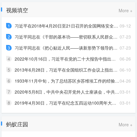
视频填空
More +
1
习近平在2018年4月20日至21日召开的全国网络安全和信息化工作会议上强调，没有____就没有国家安全，就没有经济社会稳定运行，广大人民群众利益也难以得到保障
09-12
2
习近平同志在《干部的基本功——密切联系人民群众》一文中指出，密切联系____是由我们党的性质和使命所决定的，也是我们党在长期革命斗争中形成并坚持的优良传统作风
07-23
3
习近平同志在《把心贴近人民——谈新形势下领导的信访工作》一文中指出，在新形势下，各级领导必须放下架子，打掉官气，主动上门，把____工作做到基层，把党的关怀和政府的济助送进普通群众的家庭
07-23
4
2022年10月16日，习近平在党的二十大报告中指出，深化农村____制度改革，赋予农民更加充分的财产权益
06-26
5
2013年6月28日，习近平在全国组织工作会议上指出，理想信念坚定，是好干部____的标准，是不是好干部首先看这一条。如果理想信念不坚定，不相信马克思主义，不相信中国特色社会主义，政治上不合格，经不起
06-10
6
1933年11月中旬，为了总结苏区乡苏维埃工作的经验，给即将召开的中华苏维埃第二次全国代表大会作准备，毛泽东率中央政府检查团到兴国县长冈乡进行调查，写下了著名的《____》
04-26
7
2020年5月8日，中共中央召开党外人士座谈会，中共中央总书记习近平主持座谈会并发表重要讲话强调，我们加强国际交流合作，主动向有关国家和国际组织提供力所能及的帮助，彰显了一个____大国的担当
03-01
8
2019年4月30日，习近平在纪念五四运动100周年大会上指出，一代人有一代人的____，一代人有一代人的担当。建成社会主义现代化强国，实现中华民族伟大复兴，是一场接力跑
03-01
蚂蚁庄园
More +