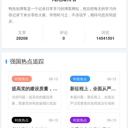
鸭先知博客是一个记录日常学习的博客网站，然后把每天的学习内
容记录下来分享给大家。学而时习之，不亦说乎，期待与您共同进
步。
文章
评论
浏览
29208
0
14541501
强国热点追踪
时政热点
06-13
时政热点
06-13
提高党的建设质量，既要坚持和发扬我们党加强自身建设形成的优良传统和成功经验，又要根据党的建设面临的新情况新问题大力推进____，用新的思路、举措、办法解决新的矛盾和问题
新征程上，全面从严治党要更好发挥政治引领和政治保障作用，更好推进党和国家事业发展，必须把促进全党牢记“三个务必”、践行党的宗旨作为根本指向，把从严管理监督和鼓励担当作为高度统一起来，从而锻造更为坚强的领导力量，凝聚更为广泛的奋斗力量。全面从严治党的目的不是要把人管死，让人瞻前顾后、畏首畏尾，搞成暮气沉沉、无所作为的一潭死水，而是要通过____、____、____、____，营造积极健康、干事创业的政治生态和良好环境
当前问题：提高党的建设质
本题问题：新征程上，全面从
量，既要坚持和发扬我们党加
严治党要更好发挥政治引领和
强自身建设形成的优良传统和
政治保障作用，更好推进党和
成功经验，又要根据党的建设
国家事业发展，必须把促进全
时政热点
06-13
时政热点
06-13
面临的新情况新问题大力推进
党牢记“三个务必”、践行党的