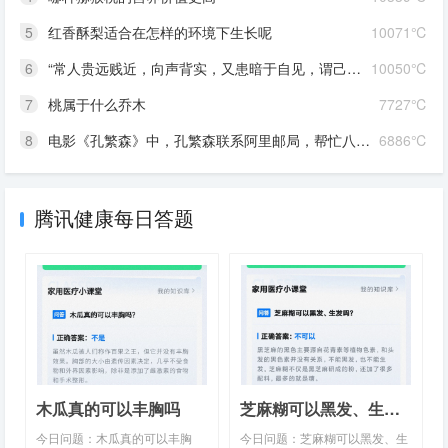
选项：A．时代前列B．主心骨
海洋宣传日，活动主题为“守
5
红香酥梨适合在怎样的环境下生长呢
10071℃
C．坚强的领导核心正确答
护…
案：A…
6
“常人贵远贱近，向声背实，又患暗于自见，谓己为贤。”出自三国时期曹丕的____
10050℃
7
桃属于什么乔木
7727℃
8
电影《孔繁森》中，孔繁森联系阿里邮局，帮忙八二兵站解决通邮的问题，并将可以报时的____送给了八二兵站的战士，方便战士执勤使用
6886℃
腾讯健康每日答题
木瓜真的可以丰胸吗
芝麻糊可以黑发、生发吗
今日问题：木瓜真的可以丰胸
今日问题：芝麻糊可以黑发、生