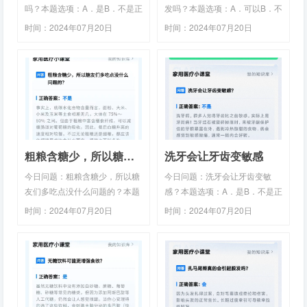
吗？本题选项：A．是B．不是正
发吗？本题选项：A．可以B．不
确答案：不是答题路径：微信
可以正确答案：不可以答题路
时间：2024年07月20日
时间：2024年07月20日
APP - 【腾讯健康】 - 健康 - 每
径：微信APP - 【腾讯健康】 -
23:00:50 阅读：766 ℃
23:00:45 阅读：680 ℃
日答题。答案解析：虽然木瓜被
健康 - 每日答题。答案解析：黑
人们称作百果之王，但它并没有
芝麻的黑色主要源自花青素等植
丰胸效果。胸部的大小由遗传因
物色素，和头发的黑色素并没有
素决定，几乎不受食物和外界因
关系，不能黑发，也不能生发。
素影响，除非是添加了雌激素的
芝麻糊不仅是黑芝麻研成的粉，
食物和手术整形。木瓜是不能够
还加了很多配料，最多的就是
丰胸的，丰胸的说法这是民间说
糖。黑芝麻糊一般能够起到辅助
粗粮含糖少，所以糖友们多吃点没什么问题的
洗牙会让牙齿变敏感
法，没有科学依据，木瓜富含胡
生发和乌发的效果，但并不能完
萝卜素，可以在人体内转化为维
全治疗脱发，脱发引起的原因有
今日问题：粗粮含糖少，所以糖
今日问题：洗牙会让牙齿变敏
生素A，但关键是维生素A…
很多，例如遗传、毛囊炎、…
友们多吃点没什么问题的？本题
感？本题选项：A．是B．不是正
选项：A．是B．不是正确答案：
确答案：不是答题路径：微信
时间：2024年07月20日
时间：2024年07月20日
不是答题路径：微信APP - 【腾
APP - 【腾讯健康】 - 健康 - 每
23:00:40 阅读：727 ℃
23:00:35 阅读：724 ℃
讯健康】 - 健康 - 每日答题。答
日答题。答案解析：洗牙后，很
案解析：事实上，就碳水化合物
多人觉得牙齿比之前敏感。实际
含量而言，面粉、大米、小米及
上是牙周病！当牙结石被震碎掉
玉米等主食相差无几，大体在
落时，未被牙龈保护住的牙根暴
75%~80%之间。但由于粗粮中
露在外，遇到冷热酸甜的食物，