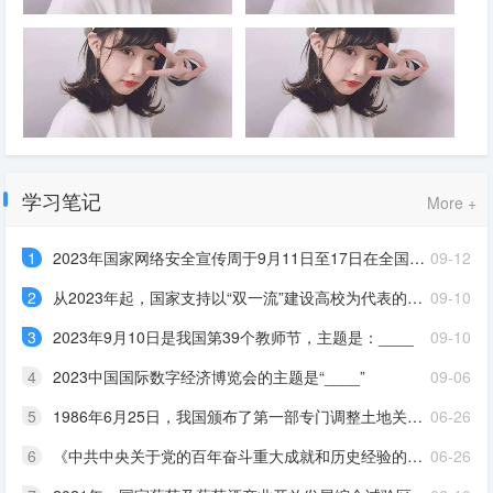
____网络，加强产业链供应链
新时代党的建设总要求是：坚持
中国革命胜利时，我们党向领导
和加强党的全面领导，坚持党要
干部提出三点要求，一是时刻不
管党、全面从严治党，以加强党
能脱离人民群众、自觉接受
的长期执政能力建设、先进性和
____监督，二是永远不能骄傲
纯洁性建设为主线，以党的
自满、始终____，三是时刻防
____为统领，以坚定理想信念
范糖衣炮弹、永葆____。我们
宗旨为根基，以调动全党积极
党之所以能够走到今天离不开这
我们党历史这么长、规模这么
中国共产党已走过百年奋斗历
性、主动性、创造性为着力点，
三点，我们党要继续长期执政，
大、执政这么久，如何跳出治乱
程。我们党立志于中华民族千秋
全面推进党的政治建设、思想建
也离不开这三点
兴衰的历史周期率？毛泽东同志
伟业，致力于人类和平与发展崇
学习笔记
More +
设、组织建设、作风建设、纪律
在延安的窑洞里给出了第一个答
高事业，责任无比重大，使命无
建设，把____贯穿其中，深入
案，这就是“只有让人民来监督
上光荣。全党同志务必____，
推进____斗争，不断提高党的
政府，政府才不敢松懈”。经过
务必____，务必____，坚定历
1
2023年国家网络安全宣传周于9月11日至17日在全国范围内举办，主题是“____”
09-12
建设质量，把党建设成为始终走
百年奋斗特别是党的十八大以来
史自信，增强历史主动，谱写新
在时代前列、人民衷心拥护、勇
新的实践，我们党又给出了第二
时代中国特色社会主义更加绚丽
2
从2023年起，国家支持以“双一流”建设高校为代表的高水平高校选拔专业成绩优秀且乐教适教的学生作为“____”研究生，在强化学科专业课程学习的同时，系统学习不少于26学分的教师教育模块课程（含参加教育实践），通过该计划研究生培养吸引优秀人才从教，为中小学输送一批教育情怀深厚、专业素养卓越、教学基本功扎实的优秀教师
09-10
于自我革命、经得起各种风浪考
个答案，这就是____
的华章
验、朝气蓬勃的马克思主义执政
3
2023年9月10日是我国第39个教师节，主题是：____
09-10
党
4
2023中国国际数字经济博览会的主题是“____”
09-06
5
1986年6月25日，我国颁布了第一部专门调整土地关系的大法，即《中华人民共和国土地管理法》。为了纪念这一天，我国决定将每年的6月25日确定为全国“土地日”。2023年全国“土地日”的主题是“____”
06-26
6
《中共中央关于党的百年奋斗重大成就和历史经验的决议》指出，党始终把解决好“三农”问题作为全党工作重中之重，实施乡村振兴战略，加快推进农业农村现代化，坚持藏粮于地、藏粮于技，实行最严格的____制度，推动种业科技自立自强、种源自主可控，确保把中国人的饭碗牢牢端在自己手中
06-26