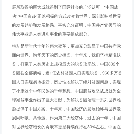
展所取得的巨大成就得到了国际社会的广泛认可，“中国成
功”“中国奇迹”正以积极的方式改变着世界，深刻影响着世界
的发展趋势和发展格局。事实充分证明，中国共产党领导的
伟大事业是人类进步事业的重要组成部分。
特别是新时代十年的伟大变革，更加充分彰显了中国共产党
面向世界、胸怀天下的历史担当。十年来，我们坚持精准扶
贫，打赢了人类历史上规模最大的脱贫攻坚战，中国832个
贫困县全部摘帽，近1亿农村贫困人口实现脱贫，960多万贫
困人口实现易地搬迁，历史性地解决了绝对贫困问题，实现
了小康这个中华民族的千年梦想。中国脱贫攻坚战成就为全
球减贫事业作出了巨大贡献，为解决贫困治理一系列世界难
题提供了中国方案。十年来，中国经济的发展始终与世界发
展同呼吸、共命运。作为第二大经济体，过去的十年，中国
对世界经济增长的贡献率更是持续保持在30%左右。中国在