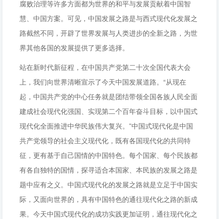
腐败治理等许多方面都为世界的和平与发展贡献着中国智
慧、中国方案。可见，中国发展之路是与西式现代化发展之
路截然不同，开辟了世界发展与人类进步的全新之路，为世
界其他各国的发展提供了更多选择。
站在新时代新征程，在中国共产党第二十次全国代表大会
上，我们向世界清晰宣示了今天中国发展道路。“从现在
起，中国共产党的中心任务就是团结带领全国各族人民全面
建成社会现代化强国、实现第二个百年奋斗目标，以中国式
现代化全面推进中华民族伟大复兴。”中国式现代化是中国
共产党领导的社会主义现代化，既有各国现代化的共同特
征，更有基于自己国情的中国特色。每个国家、每个民族都
有各自独特的国情，探寻适合本国家、本民族的发展之路是
题中应有之义。中国式现代化的发展之路就是立足于中国实
际，又面向世界的，具有中国特色的通往现代化之路的新成
果。今天中国式现代化的成功实践更加证明，通往现代化之