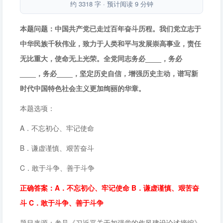
强历史主动，谱写新时代中国特色社会主义更加绚丽的华章。答案：
约 3318 字 · 预计阅读 9 分钟
A．不忘初心、牢记使命 B．谦虚谨慎、艰苦奋斗 C．敢于斗争、善于
斗争。
本题问题：中国共产党已走过百年奋斗历程。我们党立志于
中华民族千秋伟业，致力于人类和平与发展崇高事业，责任
无比重大，使命无上光荣。全党同志务必____，务必
____，务必____，坚定历史自信，增强历史主动，谱写新
时代中国特色社会主义更加绚丽的华章。
本题选项：
A．不忘初心、牢记使命
B．谦虚谨慎、艰苦奋斗
C．敢于斗争、善于斗争
正确答案：A．不忘初心、牢记使命 B．谦虚谨慎、艰苦奋
斗 C．敢于斗争、善于斗争
题目来源：参见《习近平关于加强党的作风建设论述摘编》