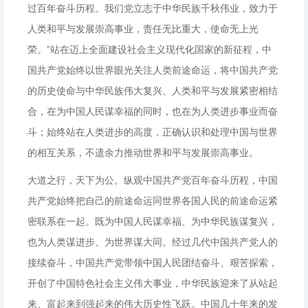
过百年奋斗历程。我们党立志于中华民族千秋伟业，致力于
人类和平与发展崇高事业，责任无比重大，使命无上光
荣。”站在迈上全面建设社会主义现代化国家的新征程，中
国共产党始终以世界眼光关注人类前途命运，将中国共产党
的历史使命与中华民族伟大复兴、人类和平与发展紧密相结
合，在为中国人民谋幸福的同时，也在为人类进步事业而奋
斗；始终站在人类进步的高度，正确认识和处理中国与世界
的相互关系，不遗余力推动世界和平与发展崇高事业。
大道之行，天下为公。纵观中国共产党百年奋斗历程，中国
共产党始终把自己的前途命运同世界各国人民的前途命运紧
密联系在一起。既为中国人民谋幸福、为中华民族谋复兴，
也为人类谋进步、为世界谋大同。经过几代中国共产党人的
接续奋斗，中国共产党带领中国人民团结奋斗、艰苦探索，
开创了中国特色社会主义伟大事业，中华民族迎来了从站起
来、富起来到强起来的伟大历史性飞跃。中国几十年来的发