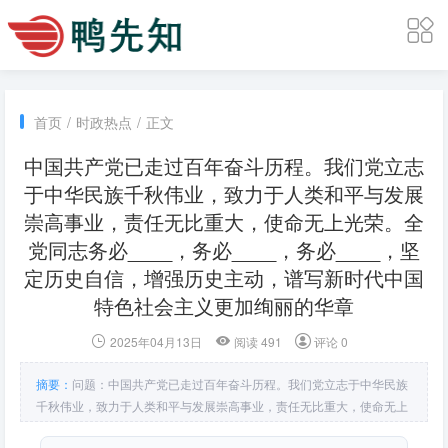
首页
/
时政热点
/
正文
中国共产党已走过百年奋斗历程。我们党立志
于中华民族千秋伟业，致力于人类和平与发展
崇高事业，责任无比重大，使命无上光荣。全
党同志务必____，务必____，务必____，坚
定历史自信，增强历史主动，谱写新时代中国
特色社会主义更加绚丽的华章
2025年04月13日
阅读 491
评论 0
摘要：
问题：中国共产党已走过百年奋斗历程。我们党立志于中华民族
千秋伟业，致力于人类和平与发展崇高事业，责任无比重大，使命无上
光荣。全党同志务必____，务必____，务必____，坚定历史自信，增