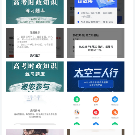
学习强国2024年高考时政知识
学习强国功能新增：新增错题集
练习题库
功能，记录答题错题
学习强国重大调整：自2023年
学习强国重大调整：自2023年5
06月02日起启用最新积分规则
月30日起，每周答题将会下线
和答题办法
学习强国2023年05月04日高考
学习强国2022年11月29日太空
时政知识练习题库
三人行活动
学习强国2022年10月28日规则
学习强国2022年09月29日规则
调整探讨
调整探讨