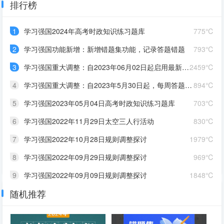
排行榜
1
学习强国2024年高考时政知识练习题库
775℃
2
学习强国功能新增：新增错题集功能，记录答题错题
793℃
3
学习强国重大调整：自2023年06月02日起启用最新积分规则和答题办法
2459℃
4
学习强国重大调整：自2023年5月30日起，每周答题将会下线
894℃
5
学习强国2023年05月04日高考时政知识练习题库
703℃
6
学习强国2022年11月29日太空三人行活动
830℃
7
学习强国2022年10月28日规则调整探讨
1979℃
8
学习强国2022年09月29日规则调整探讨
969℃
9
学习强国2022年09月09日规则调整探讨
1848℃
随机推荐
10
学习强国2022年07月15日规则调整探讨
752℃