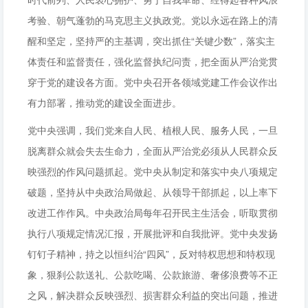
考验、朝气蓬勃的马克思主义执政党。党以永远在路上的清
醒和坚定，坚持严的主基调，突出抓住“关键少数”，落实主
体责任和监督责任，强化监督执纪问责，把全面从严治党贯
穿于党的建设各方面。党中央召开各领域党建工作会议作出
有力部署，推动党的建设全面进步。
党中央强调，我们党来自人民、植根人民、服务人民，一旦
脱离群众就会失去生命力，全面从严治党必须从人民群众反
映强烈的作风问题抓起。党中央从制定和落实中央八项规定
破题，坚持从中央政治局做起、从领导干部抓起，以上率下
改进工作作风。中央政治局每年召开民主生活会，听取贯彻
执行八项规定情况汇报，开展批评和自我批评。党中央发扬
钉钉子精神，持之以恒纠治“四风”，反对特权思想和特权现
象，狠刹公款送礼、公款吃喝、公款旅游、奢侈浪费等不正
之风，解决群众反映强烈、损害群众利益的突出问题，推进