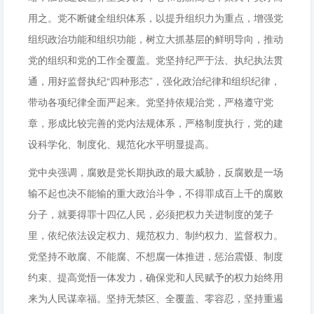
用之。党不断健全组织体系，以提升组织力为重点，增强党
组织政治功能和组织功能，树立大抓基层的鲜明导向，推动
党的组织和党的工作全覆盖。党坚持纪严于法、执纪执法贯
通，用好监督执纪“四种形态”，强化政治纪律和组织纪律，
带动各项纪律全面严起来。党坚持依规治党，严格遵守党
章，形成比较完善的党内法规体系，严格制度执行，党的建
设科学化、制度化、规范化水平明显提高。
党中央强调，腐败是党长期执政的最大威胁，反腐败是一场
输不起也决不能输的重大政治斗争，不得罪成百上千的腐败
分子，就要得罪十四亿人民，必须把权力关进制度的笼子
里，依纪依法设定权力、规范权力、制约权力、监督权力。
党坚持不敢腐、不能腐、不想腐一体推进，惩治震慑、制度
约束、提高觉悟一体发力，确保党和人民赋予的权力始终用
来为人民谋幸福。坚持无禁区、全覆盖、零容忍，坚持重遏