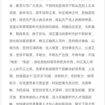
设，教育引导广大党员、干部特别是领导干部从思想上正本
清源、固本培元，筑牢信仰之基、补足精神之钙、把稳思想
之舵，保持共产党人政治本色，挺起共产党人的精神脊梁。
党提出和贯彻新时代党的组织路线，明确信念坚定、为民服
务、勤政务实、敢于担当、清正廉洁的新时代好干部标准，
突出政治素质要求、树立正确用人导向，坚持德才兼备、以
德为先，坚持五湖四海、任人唯贤，坚持事业为上、公道正
派，坚持不唯票、不唯分、不唯生产总值、不唯年龄，不搞
“海推”、“海选”，强化党组织领导和把关作用，纠正选人用
人上的不正之风。党要求各级领导干部解决好世界观、人生
观、价值观这个“总开关”问题，珍惜权力、管好权力、慎用
权力，自觉接受各方面监督，时刻想着为党分忧、为国奉
献、为民造福。党坚持党管人才原则，实行更加积极、更加
开放、更加有效的人才政策，深入实施新时代人才强国战
略，加快建设世界重要人才中心和创新高地，聚天下英才而