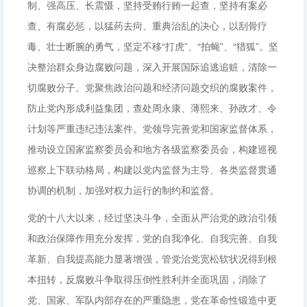
制、强高压、长震慑，坚持受贿行贿一起查，坚持有案必
查、有腐必惩，以猛药去疴、重典治乱的决心，以刮骨疗
毒、壮士断腕的勇气，坚定不移“打虎”、“拍蝇”、“猎狐”。坚
决整治群众身边腐败问题，深入开展国际追逃追赃，清除一
切腐败分子。党聚焦政治问题和经济问题交织的腐败案件，
防止党内形成利益集团，查处周永康、薄熙来、孙政才、令
计划等严重违纪违法案件。党领导完善党和国家监督体系，
推动设立国家监察委员会和地方各级监察委员会，构建巡视
巡察上下联动格局，构建以党内监督为主导、各类监督贯通
协调的机制，加强对权力运行的制约和监督。
党的十八大以来，经过坚决斗争，全面从严治党的政治引领
和政治保障作用充分发挥，党的自我净化、自我完善、自我
革新、自我提高能力显著增强，管党治党宽松软状况得到根
本扭转，反腐败斗争取得压倒性胜利并全面巩固，消除了
党、国家、军队内部存在的严重隐患，党在革命性锻造中更