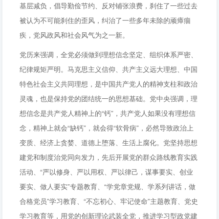
基层减负，倡导勤俭节约、反对铺张浪费，刹住了一些过去
被认为不可能刹住的歪风，纠治了一些多年未除的顽瘴痼
疾，党风政风和社会风气为之一新。
党历来强调，全党必须做到理想信念坚定、组织体系严密、
纪律规矩严明。马克思主义信仰、共产主义远大理想、中国
特色社会主义共同理想，是中国共产党人的精神支柱和政治
灵魂，也是保持党的团结统一的思想基础。党中央强调，理
想信念是共产党人精神上的“钙”，共产党人如果没有理想信
念，精神上就会“缺钙”，就会得“软骨病”，必然导致政治上
变质、经济上贪婪、道德上堕落、生活上腐化。党坚持思想
建党和制度治党同向发力，先后开展党的群众路线教育实践
活动、“严以修身、严以用权、严以律己，谋事要实、创业
要实、做人要实”专题教育、“学党章党规、学系列讲话，做
合格党员”学习教育、“不忘初心、牢记使命”主题教育、党史
学习教育等，用党的创新理论武装全党，推进学习型政党建