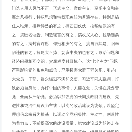
门选人用人风气不正，形式主义、官僚主义、享乐主义和奢
靡之风盛行，特权思想和特权现象较为普遍存在。特别是搞
任人唯亲、排斥异己的有之，搞团团伙伙、拉帮结派的有
之，搞匿名诬告、制造谣言的有之，搞收买人心、拉动选票
的有之，搞封官许愿、弹冠相庆的有之，搞自行其是、阳奉
阴违的有之，搞尾大不掉、妄议中央的也有之，政治问题和
经济问题相互交织，贪腐程度触目惊心。这“七个有之”问题
严重影响党的形象和威信，严重损害党群干群关系，引起广
大党员、干部、群众强烈不满和义愤。习近平同志强调，打
铁必须自身硬，办好中国的事情，关键在党，关键在党要管
党、全面从严治党。必须以加强党的长期执政能力建设、先
进性和纯洁性建设为主线，以党的政治建设为统领，以坚定
理想信念宗旨为根基，以调动全党积极性、主动性、创造性
为着力点，不断提高党的建设质量，把党建设成为始终走在
时代前列、人民衷心拥护、勇于自我革命、经得起各种风浪