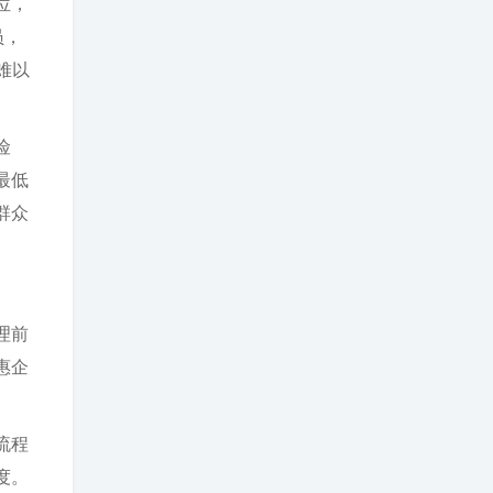
位，
员，
难以
险
最低
群众
理前
惠企
流程
度。