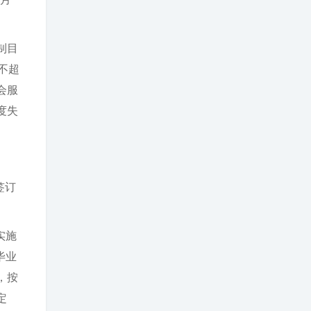
制目
不超
会服
度失
签订
实施
毕业
，按
定