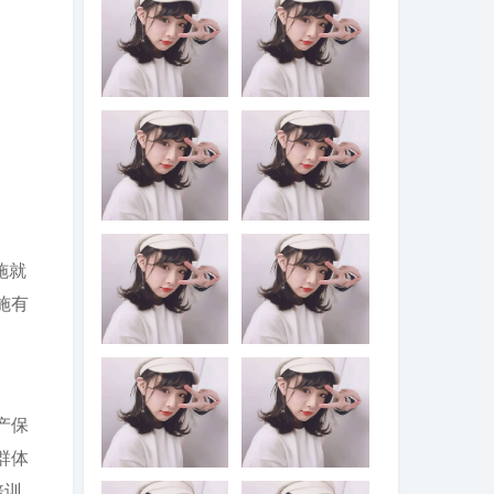
2023年国家网络
从2023年起，国
安全宣传周于9月
家支持以“双一流”
11日至17日在全
建设高校为代表
国范围内举办，
的高水平高校选
主题是“____”
拔专业成绩优秀
且乐教适教的学
生作为“____”研
2023年9月10日
2023中国国际数
究生，在强化学
是我国第39个教
字经济博览会的
科专业课程学习
施就
师节，主题是：
主题是“____”
的同时，系统学
____
施有
习不少于26学分
的教师教育模块
课程（含参加教
1986年6月25
《中共中央关于
育实践），通过
日，我国颁布了
党的百年奋斗重
该计划研究生培
第一部专门调整
大成就和历史经
养吸引优秀人才
土地关系的大
验的决议》指
产保
从教，为中小学
法，即《中华人
出，党始终把解
输送一批教育情
民共和国土地管
决好“三农”问题作
群体
怀深厚、专业素
理法》。为了纪
为全党工作重中
2021年，国家葡
2022年5月发布的
养卓越、教学基
培训
念这一天，我国
之重，实施乡村