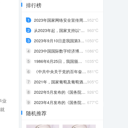
排行榜
1
2023年国家网络安全宣传周于9月11日至17日在全国范围内举办，主题是“____”
952℃
2
从2023年起，国家支持以“双一流”建设高校为代表的高水平高校选拔专业成绩优秀且乐教适教的学生作为“____”研究生，在强化学科专业课程学习的同时，系统学习不少于26学分的教师教育模块课程（含参加教育实践），通过该计划研究生培养吸引优秀人才从教，为中小学输送一批教育情怀深厚、专业素养卓越、教学基本功扎实的优秀教师
960℃
3
2023年9月10日是我国第39个教师节，主题是：____
1050℃
4
2023中国国际数字经济博览会的主题是“____”
1086℃
5
1986年6月25日，我国颁布了第一部专门调整土地关系的大法，即《中华人民共和国土地管理法》。为了纪念这一天，我国决定将每年的6月25日确定为全国“土地日”。2023年全国“土地日”的主题是“____”
1035℃
6
《中共中央关于党的百年奋斗重大成就和历史经验的决议》指出，党始终把解决好“三农”问题作为全党工作重中之重，实施乡村振兴战略，加快推进农业农村现代化，坚持藏粮于地、藏粮于技，实行最严格的____制度，推动种业科技自立自强、种源自主可控，确保把中国人的饭碗牢牢端在自己手中
881℃
7
2021年，国家葡萄及葡萄酒产业开放发展综合试验区、中国（宁夏）国际葡萄酒文化旅游博览会两个“国字号”平台落户宁夏。2022年召开的宁夏回族自治区第十三次党代会把____产业列为“六特”产业之首，是宁夏全力打造的又一个千亿级产业
905℃
8
2022年5月发布的《国务院办公厅关于进一步做好高校毕业生等青年就业创业工作的通知》指出，支持高校毕业生发挥专业所长从事灵活就业，对毕业年度和离校2年内未就业高校毕业生实现灵活就业的，按规定给予____
926℃
毕业
9
2023年4月发布的《国务院办公厅关于优化调整稳就业政策措施全力促发展惠民生的通知》指出，对企业招用毕业年度或离校2年内未就业高校毕业生、登记失业的16一24岁青年，签订1年以上劳动合同的，可发放____，政策实施期限截至2023年12月31日
677℃
纳就
随机推荐
10
2023年“壮族三月三·八桂嘉年华”于4月21日至5月22日在广西南宁举行，活动主题是“____”
698℃