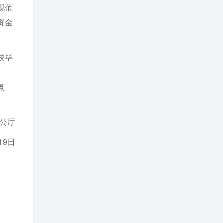
规范
资金
校毕
氛
公厅
19日