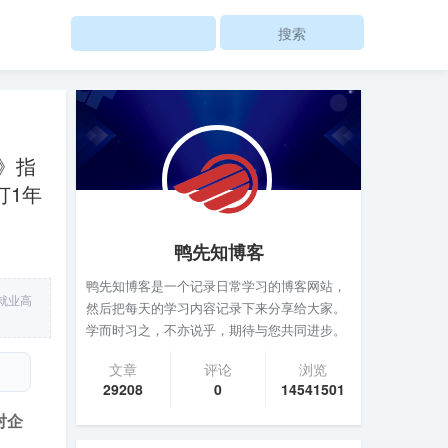
Search
》指
订1年
鸭先知博客
鸭先知博客是一个记录日常学习的博客网站，
就业高
然后把每天的学习内容记录下来分享给大家。
。
学而时习之，不亦说乎，期待与您共同进步。
文章
评论
浏览
29208
0
14541501
对企