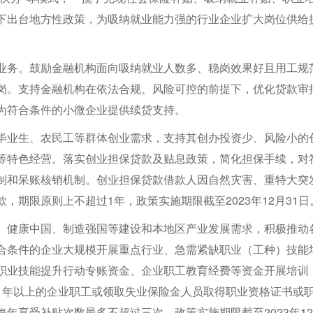
下出台地方性政策，为吸纳就业能力强的行业企业扩大岗位供给
业务。鼓励金融机构面向吸纳就业人数多、稳岗效果好且用工规
岗。支持金融机构在依法合规、风险可控的前提下，优化贷款审
为符合条件的小微企业提供续贷支持。
毕业生、农民工等群体创业需求，支持其创办投资少、风险小的
等特色经营。落实创业担保贷款及贴息政策，简化担保手续，对
制和呆账核销机制。创业担保贷款借款人因自然灾害、重特大突
期限原则上不超过1年，政策实施期限截至2023年12月31日
、健康中国、制造强国等建设和本地区产业发展需求，积极推动
合条件的企业大规模开展重点行业、急需紧缺职业（工种）技能
职业技能提升行动专账资金、企业职工教育经费等资金开展培训
1年以上的企业职工或领取失业保险金人员取得职业资格证书或
年享受补贴次数最多不超过三次，政策实施期限截至2023年1