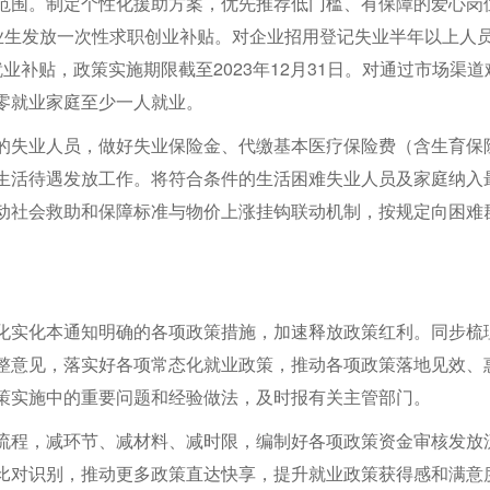
范围。制定个性化援助方案，优先推荐低门槛、有保障的爱心岗
毕业生发放一次性求职创业补贴。对企业招用登记失业半年以上人
业补贴，政策实施期限截至2023年12月31日。对通过市场渠道
零就业家庭至少一人就业。
的失业人员，做好失业保险金、代缴基本医疗保险费（含生育保
生活待遇发放工作。将符合条件的生活困难失业人员及家庭纳入
动社会救助和保障标准与物价上涨挂钩联动机制，按规定向困难
化实化本通知明确的各项政策措施，加速释放政策红利。同步梳
整意见，落实好各项常态化就业政策，推动各项政策落地见效、
策实施中的重要问题和经验做法，及时报有关主管部门。
流程，减环节、减材料、减时限，编制好各项政策资金审核发放
比对识别，推动更多政策直达快享，提升就业政策获得感和满意