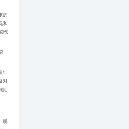
求的
况和
额预
招
青年
及对
施期
、脱