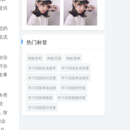
萄及葡萄酒产业
《国务院办公厅
本功扎实的优秀
决定将每年的6月
振兴战略，加快
开放发展综合试
关于进一步做好
提供
教师
25日确定为全国
推进农业农村现
验区、中国（宁
高校毕业生等青
“土地日”。2023
代化，坚持藏粮
夏）国际葡萄酒
年就业创业工作
年全国“土地日”的
于地、藏粮于
文化旅游博览会
的通知》指出，
主题是“____”
技，实行最严格
两个“国字号”平台
支持高校毕业生
范的
2023年4月发布的
2023年“壮族三月
的____制度，推
落户宁夏。2022
发挥专业所长从
《国务院办公厅
三·八桂嘉年华”于
批流
动种业科技自立
年召开的宁夏回
事灵活就业，对
关于优化调整稳
4月21日至5月22
热门标签
自强、种源自主
族自治区第十三
毕业年度和离校2
就业政策措施全
日在广西南宁举
可控，确保把中
次党代会把____
年内未就业高校
力促发展惠民生
行，活动主题是
国人的饭碗牢牢
产业列为“六特”产
毕业生实现灵活
的通知》指出，
“____”
创业
端在自己手中
蚂蚁新村
蚂蚁庄园
蚂蚁森林
业之首，是宁夏
就业的，按规定
对企业招用毕业
全力打造的又一
给予____
年度或离校2年内
符合
学习强国多选题库
学习强国多选答案
个千亿级产业
未就业高校毕业
发事
生、登记失业的
学习强国知识竞赛
学习强国单选题库
16一24岁青年，
。
签订1年以上劳动
学习强国单项选择
学习强国填空题
合同的，可发放
各类
____，政策实施
学习强国视频题
学习强国视频答案
期限截至2023年
培
12月31日
学习强国题目答案
，按
职业
2月