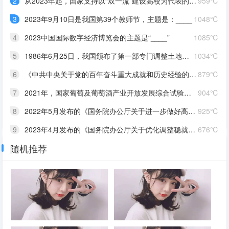
2
从2023年起，国家支持以“双一流”建设高校为代表的高水平高校选拔专业成绩优秀且乐教适教的学生作为“____”研究生，在强化学科专业课程学习的同时，系统学习不少于26学分的教师教育模块课程（含参加教育实践），通过该计划研究生培养吸引优秀人才从教，为中小学输送一批教育情怀深厚、专业素养卓越、教学基本功扎实的优秀教师
959℃
3
2023年9月10日是我国第39个教师节，主题是：____
1048℃
4
2023中国国际数字经济博览会的主题是“____”
1085℃
5
1986年6月25日，我国颁布了第一部专门调整土地关系的大法，即《中华人民共和国土地管理法》。为了纪念这一天，我国决定将每年的6月25日确定为全国“土地日”。2023年全国“土地日”的主题是“____”
1034℃
6
《中共中央关于党的百年奋斗重大成就和历史经验的决议》指出，党始终把解决好“三农”问题作为全党工作重中之重，实施乡村振兴战略，加快推进农业农村现代化，坚持藏粮于地、藏粮于技，实行最严格的____制度，推动种业科技自立自强、种源自主可控，确保把中国人的饭碗牢牢端在自己手中
879℃
7
2021年，国家葡萄及葡萄酒产业开放发展综合试验区、中国（宁夏）国际葡萄酒文化旅游博览会两个“国字号”平台落户宁夏。2022年召开的宁夏回族自治区第十三次党代会把____产业列为“六特”产业之首，是宁夏全力打造的又一个千亿级产业
904℃
8
2022年5月发布的《国务院办公厅关于进一步做好高校毕业生等青年就业创业工作的通知》指出，支持高校毕业生发挥专业所长从事灵活就业，对毕业年度和离校2年内未就业高校毕业生实现灵活就业的，按规定给予____
925℃
9
2023年4月发布的《国务院办公厅关于优化调整稳就业政策措施全力促发展惠民生的通知》指出，对企业招用毕业年度或离校2年内未就业高校毕业生、登记失业的16一24岁青年，签订1年以上劳动合同的，可发放____，政策实施期限截至2023年12月31日
676℃
随机推荐
10
2023年“壮族三月三·八桂嘉年华”于4月21日至5月22日在广西南宁举行，活动主题是“____”
698℃
2023年国家网络安全宣传周于9
从2023年起，国家支持以“双一