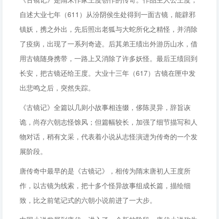
自述大业七年（611）从汾阴侯生处得到一面古镜，能辟邪
镇妖，携之外出，先后照出老狐与大蛇所化之精怪，并消除
了疫病，出现了一系列奇迹。后其弟王绩出外游历山水，借
用古镜随身携带，一路上又消除了许多妖怪。最后王绩回到
长安，把古镜还给王度。大业十三年（617）古镜在匣中发
出悲鸣之后，突然失踪。
《古镜记》全篇以几则小故事相连缀，侈陈灵异，辞旨诙
诡，尚存六朝志怪馀风；但篇幅较长，加强了细节描写和人
物对话，稍有文采，代表着小说从志怪演进为传奇的一个发
展阶段。
唐传奇中最早的是《古镜记》，相传为隋末唐初人王度所
作，以古镜为线索，把十多个怪异故事组成长篇，描绘细
致，比之前笔记式的六朝小说前进了一大步。