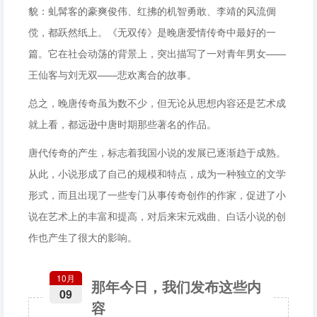
貌：虬髯客的豪爽俊伟、红拂的机智勇敢、李靖的风流倜
傥，都跃然纸上。《无双传》是晚唐爱情传奇中最好的一
篇。它在社会动荡的背景上，突出描写了一对青年男女——
王仙客与刘无双——悲欢离合的故事。
总之，晚唐传奇虽为数不少，但无论从思想内容还是艺术成
就上看，都远逊中唐时期那些著名的作品。
唐代传奇的产生，标志着我国小说的发展已逐渐趋于成熟。
从此，小说形成了自己的规模和特点，成为一种独立的文学
形式，而且出现了一些专门从事传奇创作的作家，促进了小
说在艺术上的丰富和提高，对后来宋元戏曲、白话小说的创
作也产生了很大的影响。
10月
那年今日，我们发布这些内
09
容