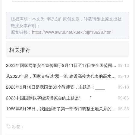
版权声明：本文为 “鸭先知” 原创文章，转载请附上原文出处
链接及本声明；
原文链接：
https://www.awrui.net/xuexi/biji/13628.html
相关推荐
2023年国家网络安全宣传周于9月11日至17日在全国范围内举办，主题是“____”
09-12
从2023年起，国家支持以“双一流”建设高校为代表的高水平高校选拔专业成绩优秀且乐教适教的学生作为“____”研究生，在强化学科专业课程学习的同时，系统学习不少于26学分的教师教育模块课程（含参加教育实践），通过该计划研究生培养吸引优秀人才从教，为中小学输送一批教育情怀深厚、专业素养卓越、教学基本功扎实的优秀教师
09-10
2023年9月10日是我国第39个教师节，主题是：____
09-10
2023中国国际数字经济博览会的主题是“____”
09-06
1986年6月25日，我国颁布了第一部专门调整土地关系的大法，即《中华人民共和国土地管理法》。为了纪念这一天，我国决定将每年的6月25日确定为全国“土地日”。2023年全国“土地日”的主题是“____”
06-26
标签：