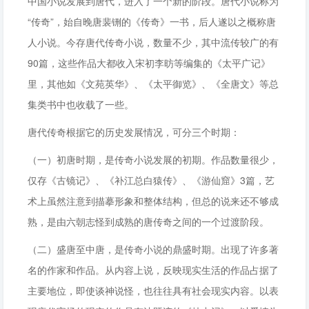
中国小说发展到唐代，进入了一个新的阶段。唐代小说称为
“传奇”，始自晚唐裴铏的《传奇》一书，后人遂以之概称唐
人小说。今存唐代传奇小说，数量不少，其中流传较广的有
90篇，这些作品大都收入宋初李昉等编集的《太平广记》
里，其他如《文苑英华》、《太平御览》、《全唐文》等总
集类书中也收载了一些。
唐代传奇根据它的历史发展情况，可分三个时期：
（一）初唐时期，是传奇小说发展的初期。作品数量很少，
仅存《古镜记》、《补江总白猿传》、《游仙窟》3篇，艺
术上虽然注意到描摹形象和整体结构，但总的说来还不够成
熟，是由六朝志怪到成熟的唐传奇之间的一个过渡阶段。
（二）盛唐至中唐，是传奇小说的鼎盛时期。出现了许多著
名的作家和作品。从内容上说，反映现实生活的作品占据了
主要地位，即使谈神说怪，也往往具有社会现实内容。以表