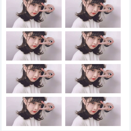
月11日至17日在全国范围内举
流”建设高校为代表的高水平高
办，主题是“____”
校选拔专业成绩优秀且乐教适教
的学生作为“____”研究生，在强
化学科专业课程学习的同时，系
统学习不少于26学分的教师教
育模块课程（含参加教育实
2023年9月10日是我国第39个
2023中国国际数字经济博览会
践），通过该计划研究生培养吸
教师节，主题是：____
的主题是“____”
引优秀人才从教，为中小学输送
一批教育情怀深厚、专业素养卓
越、教学基本功扎实的优秀教师
1986年6月25日，我国颁布了第
《中共中央关于党的百年奋斗重
一部专门调整土地关系的大法，
大成就和历史经验的决议》指
即《中华人民共和国土地管理
出，党始终把解决好“三农”问题
法》。为了纪念这一天，我国决
作为全党工作重中之重，实施乡
定将每年的6月25日确定为全国
村振兴战略，加快推进农业农村
“土地日”。2023年全国“土地日”
现代化，坚持藏粮于地、藏粮于
的主题是“____”
技，实行最严格的____制度，
2021年，国家葡萄及葡萄酒产
2022年5月发布的《国务院办公
推动种业科技自立自强、种源自
业开放发展综合试验区、中国
厅关于进一步做好高校毕业生等
主可控，确保把中国人的饭碗牢
（宁夏）国际葡萄酒文化旅游博
青年就业创业工作的通知》指
牢端在自己手中
览会两个“国字号”平台落户宁
出，支持高校毕业生发挥专业所
夏。2022年召开的宁夏回族自
长从事灵活就业，对毕业年度和
治区第十三次党代会把____产
离校2年内未就业高校毕业生实
业列为“六特”产业之首，是宁夏
现灵活就业的，按规定给予
2023年4月发布的《国务院办公
2023年“壮族三月三·八桂嘉年