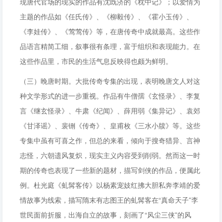
现唐代官场的现实的作品有沈既济的《枕中记》；以爱情为
主题的作品如《任氏传》、《柳毅传》、《霍小玉传》、
《李娃传》、《莺莺传》等，在唐传奇中成就最高。这些作
品语言精简工细，叙事很有条理，富于组织和表现能力。在
这些作品里，市民的生活气息反映得也颇为鲜明。
（三）晚唐时期。大批传奇专集的出现，表明晚唐文人对这
种文学形式的进一步重视。作品有牛僧孺《玄怪录》、李复
言《继玄怪录》、牛肃《纪闻》、薛用弱《集异记》、袁郊
《甘泽谣》、裴铏《传奇》、皇甫枚《三水小牍》等。这些
专集中虽有可喜之作，但总的来看，倾向于搜奇猎异、言神
志怪，六朝遗风复炽，现实主义内容受到削弱。然而这一时
期的传奇也表现了一些新的题材，描写剑侠的作品，便属此
例。杜光庭《虬髯客传》以杨素宠妓红拂大胆私奔李靖的爱
情故事为线索，描写隋末有志图王的虬髯客在“真命天子”李
世民面前折服，出海自立的故事，刻画了“风尘三侠”的风