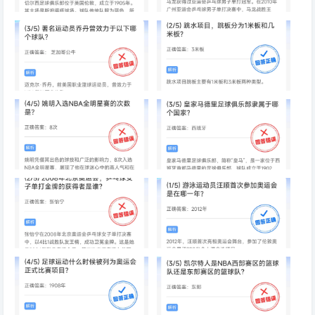
切尔西足球俱乐部隶属于哪个国
马龙获得过亚运会乒乓球男子单
家
打冠军吗
著名运动员乔丹曾效力于以下哪
跳水项目，跳板分为1米板和几
个球队
米板
姚明入选NBA全明星赛的次数是
皇家马德里足球俱乐部隶属于哪
个国家
2008年北京奥运会，乒乓球女
游泳运动员汪顺首次参加奥运会
子单打金牌的获得者是谁
是在哪一年