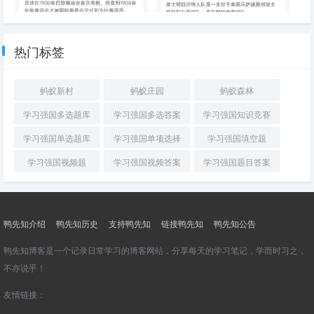
足球运动什么时候被列为奥运会
凯尔特人是NBA西部赛区的篮球
正式比赛项目
队还是东部赛区的篮球队
热门标签
蚂蚁新村
蚂蚁庄园
蚂蚁森林
学习强国多选题库
学习强国多选答案
学习强国知识竞赛
学习强国单选题库
学习强国单项选择
学习强国填空题
学习强国视频题
学习强国视频答案
学习强国题目答案
鸭先知介绍
鸭先知历史
支持鸭先知
链接鸭先知
鸭先知公告
鸭先知博客是一个记录日常学习的博客网站，分享每天的学习笔记，学而时习之，
不亦说乎！
友情链接：