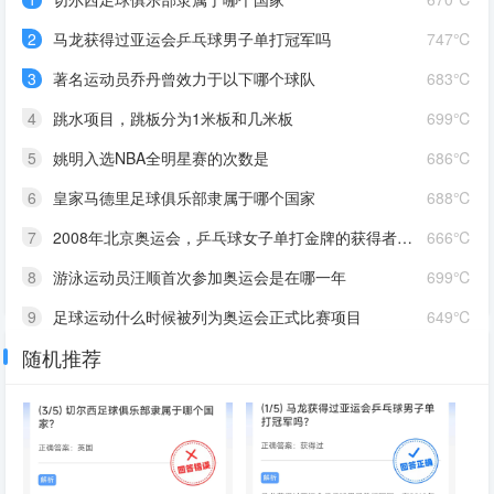
2
马龙获得过亚运会乒乓球男子单打冠军吗
747℃
3
著名运动员乔丹曾效力于以下哪个球队
683℃
4
跳水项目，跳板分为1米板和几米板
699℃
5
姚明入选NBA全明星赛的次数是
686℃
6
皇家马德里足球俱乐部隶属于哪个国家
688℃
7
2008年北京奥运会，乒乓球女子单打金牌的获得者是谁
666℃
8
游泳运动员汪顺首次参加奥运会是在哪一年
699℃
9
足球运动什么时候被列为奥运会正式比赛项目
649℃
随机推荐
10
凯尔特人是NBA西部赛区的篮球队还是东部赛区的篮球队
693℃