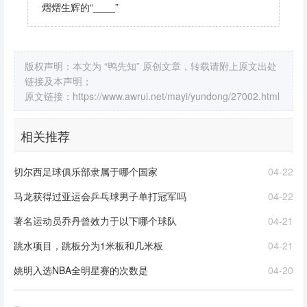
熠熠生辉的“____”
版权声明：本文为 “鸭先知” 原创文章，转载请附上原文出处
链接及本声明；
原文链接：
https://www.awrui.net/mayi/yundong/27002.html
相关推荐
切尔西足球俱乐部隶属于哪个国家
04-22
马龙获得过亚运会乒乓球男子单打冠军吗
04-22
著名运动员乔丹曾效力于以下哪个球队
04-21
跳水项目，跳板分为1米板和几米板
04-21
姚明入选NBA全明星赛的次数是
04-20