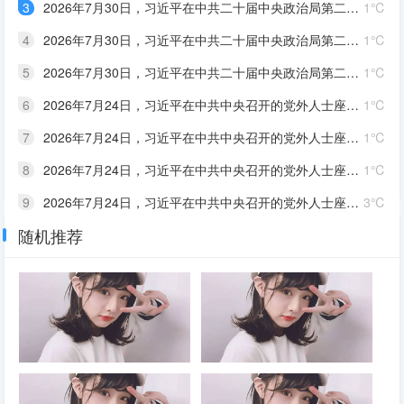
3
2026年7月30日，习近平在中共二十届中央政治局第二十七次集体学习时强调，____是人民军队立军之本，关乎国防和军队现代化建设方向和底色。要坚持和加强党对军队的绝对领导，全面落实新时代政治建军方略，
1℃
4
2026年7月30日，习近平在中共二十届中央政治局第二十七次集体学习时指出，高质量推进国防和军队现代化，是推进中国式现代化的应有之义。党的十八大以来，党中央统筹中华民族伟大复兴战略全局和世界百年未有之
1℃
5
2026年7月30日，习近平在中共二十届中央政治局第二十七次集体学习时强调，“十五五”时期，要坚持以新时代中国特色社会主义思想为指导，深入贯彻新时代强军思想，强化____引领，深化____发展，高质量
1℃
6
2026年7月24日，习近平在中共中央召开的党外人士座谈会上对各民主党派、全国工商联和无党派人士提出3点希望。一是把思想和行动统一到中共中央关于当前经济形势的分析判断和对经济工作的决策部署上来，坚定_
1℃
7
2026年7月24日，习近平在中共中央召开的党外人士座谈会上指出，上半年，各民主党派中央、全国工商联和无党派人士坚决贯彻中共中央决策部署，主动服务国家大局，聚焦经济社会发展中的一些重点____，问题为
1℃
8
2026年7月24日，习近平在中共中央召开的党外人士座谈会上强调，当前我国经济运行也面临一些困难挑战，要坚定信心、攻坚克难，推动高质量发展行稳致远。下半年，要增强宏观政策效能，重点做好挖掘____潜力
1℃
9
2026年7月24日，习近平在中共中央召开的党外人士座谈会上指出，今年上半年，在中共中央坚强领导下，各地区各部门靠前发力、主动作为，有效应对内外风险挑战，我国经济____，展现出____
3℃
随机推荐
10
2026年7月24日，习近平在中共中央召开的党外人士座谈会上强调，做好下半年经济工作，要坚持稳中求进工作总基调，完整准确全面贯彻新发展理念，加快构建新发展格局，更好统筹国内国际两个大局，统筹发展和安全
1℃
2026年7月30日，习近平在中共
2026年7月30日，习近平在中共
二十届中央政治局第二十七次集
二十届中央政治局第二十七次集
体学习时强调，巩固提高____
体学习时指出，高质量推进国防