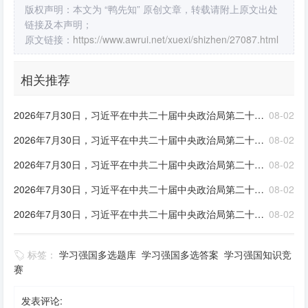
版权声明：本文为 “鸭先知” 原创文章，转载请附上原文出处
链接及本声明；
原文链接：
https://www.awrui.net/xuexi/shizhen/27087.html
相关推荐
2026年7月30日，习近平在中共二十届中央政治局第二十七次集体学习时强调，巩固提高____国家战略体系和能力，是高质量推进国防和军队现代化的必由之路。要加强军事治理，结合落实跨军地改革任务，优化体制
08-02
2026年7月30日，习近平在中共二十届中央政治局第二十七次集体学习时指出，高质量推进国防和军队现代化，根本指向和检验标准始终是____。要加强____军事应用，深化网络信息体系建设运用，逐步构建__
08-02
2026年7月30日，习近平在中共二十届中央政治局第二十七次集体学习时强调，____是人民军队立军之本，关乎国防和军队现代化建设方向和底色。要坚持和加强党对军队的绝对领导，全面落实新时代政治建军方略，
08-02
2026年7月30日，习近平在中共二十届中央政治局第二十七次集体学习时指出，高质量推进国防和军队现代化，是推进中国式现代化的应有之义。党的十八大以来，党中央统筹中华民族伟大复兴战略全局和世界百年未有之
08-02
2026年7月30日，习近平在中共二十届中央政治局第二十七次集体学习时强调，“十五五”时期，要坚持以新时代中国特色社会主义思想为指导，深入贯彻新时代强军思想，强化____引领，深化____发展，高质量
08-02
标签：
学习强国多选题库
学习强国多选答案
学习强国知识竞
赛
发表评论: