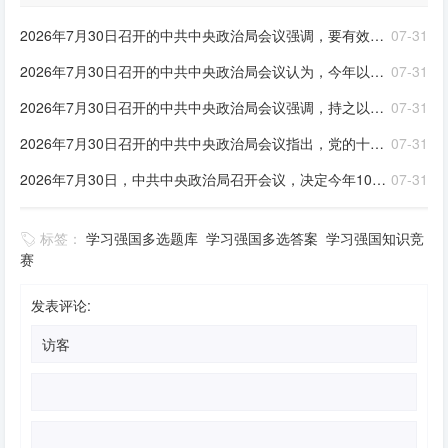
2026年7月30日召开的中共中央政治局会议强调，要有效扩大____，适应不同群体消费需求扩大优质供给，挖掘____潜力。扎实推进____规划建设。加快现代化产业体系建设，加强对基础研究的长期稳定支持，深入实施“人工智能+”行动，发展____，完善人工智能治理体系。积极推动前沿技术突破和未来产业发展，着力打造____，持续推动传统产业改造升级
07-31
2026年7月30日召开的中共中央政治局会议认为，今年以来，以习近平同志为核心的党中央团结带领全党全国各族人民锐意进取、奋勇拼搏，坚持统筹国内国际两个大局，统筹发展和安全，有效应对各种外部冲击和内部困难，我国经济呈现____、____的发展态势。同时，要高度重视经济运行中的困难挑战，坚定信心，迎难而上，用好各种机遇和优势，推动高质量发展行稳致远
07-31
2026年7月30日召开的中共中央政治局会议强调，持之以恒推进全面从严治党要坚持马克思列宁主义、毛泽东思想、邓小平理论、“三个代表”重要思想、科学发展观，全面贯彻____，深入学习贯彻____，落实____，以____为根本，坚持和加强党中央集中统一领导，着眼于提高党的长期执政能力、保持党的先进性和纯洁性、保持党同人民群众的血肉联系，坚持严的基调不动摇，健全全面从严治党体系，以党的政治建设为统领，全面推进党的各方面建设，充分激发全党积极性主动性创造性，不断实现党的自我净化、自我完善、自我革新、自我提高，确保党始终成为走在时代前列、人民衷心拥护、经得起各种风浪考验、朝气蓬勃的马克思主义执政党，始终成为中国特色社会主义事业的坚强领导核心。 ①习近平新时代中国特色社会主义思想②习近平党建思想③新时代党的建设总要求④党章。
07-31
2026年7月30日召开的中共中央政治局会议指出，党的十八大以来，全面从严治党取得伟大成就，开辟了百年大党____新境界，推动党和国家事业取得历史性成就、发生历史性变革，党和人民赢得强党强国的历史主动。同时，随着世情国情党情发生深刻变化，全面从严治党也面临许多新情况新问题。全党必须从巩固____、实现____的战略高度，深刻认识持之以恒推进全面从严治党的重大意义，坚定信心，保持定力，以____把新时代全面从严治党宝贵经验坚持好、运用好，把党的建设面临的突出问题整治好、解决好，把管党治党形成的良好政治局面巩固好、发展好
07-31
2026年7月30日，中共中央政治局召开会议，决定今年10月在北京召开中国共产党第二十届中央委员会____全体会议，主要议程是，中共中央政治局向中央委员会报告工作，研究____若干重大问题。会议分析研究当前经济形势，部署____经济工作。中共中央总书记习近平主持会议
07-31
标签：
学习强国多选题库
学习强国多选答案
学习强国知识竞
赛
发表评论: