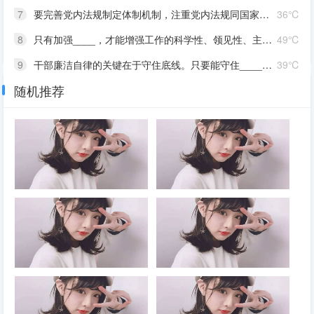
7
要完善党内法规制定体制机制，注重党内法规同国家法律的衔接和协调，构建以____为根本、若干配套党内法规为支撑的党内法规制度体系，提高党内法规____。党章等党规对党员的要求____，党员不仅要严格遵守法律法规，而且要严格遵守党章等党规，对自己提出更高要求
36℃
8
只有加强____，才能增强工作的科学性、领见性、主动性，才能使领导和决策体现时代性、把握规律性、富于创造性，避免陷入少知而迷、不知而盲、无知而乱的困境，才能克服本领不足、本领恐慌、本领落后的问题
49℃
9
干部廉洁自律的关键在于守住底线。只要能守住____的底线，就能守住党和人民交给自己的政治责任，守住自己的政治生命线，守住正确的人生价值观。所有领导干部都必须把____当作政治必修课来认真对待，决不能把权力变成牟取个人或少数人私利的工具，永葆共产党人政治本色
39℃
随机推荐
10
严明党的纪律，首要的就是严明政治纪律。党的纪律是多方面的，但____是最重要、最根本、最关键的纪律，遵守党的政治纪律是遵守党的全部纪律的重要基础。政治纪律是各级党组织和全体党员在____、____、____、____、____方面必须遵守的规矩，是维护党的团结统一的根本保证
40℃
2026年7月30日召开的中共中央
2026年7月30日召开的中共中央
政治局会议强调，要有效扩大
政治局会议认为，今年以来，以
____，适应不同群体消费需求
习近平同志为核心的党中央团结
扩大优质供给，挖掘____潜
带领全党全国各族人民锐意进
力。扎实推进____规划建设。
取、奋勇拼搏，坚持统筹国内国
加快现代化产业体系建设，加强
际两个大局，统筹发展和安全，
对基础研究的长期稳定支持，深
有效应对各种外部冲击和内部困
2026年7月30日召开的中共中央
2026年7月30日召开的中共中央
入实施“人工智能+”行动，发展
难，我国经济呈现____、____
政治局会议强调，持之以恒推进
政治局会议指出，党的十八大以
____，完善人工智能治理体
的发展态势。同时，要高度重视
全面从严治党要坚持马克思列宁
来，全面从严治党取得伟大成
系。积极推动前沿技术突破和未
经济运行中的困难挑战，坚定信
主义、毛泽东思想、邓小平理
就，开辟了百年大党____新境