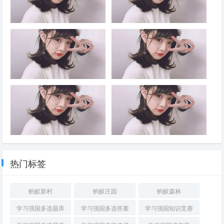
来产业发展，着力打造____，
心，迎难而上，用好各种机遇和
论、“三个代表”重要思想、科学
界，推动党和国家事业取得历史
持续推动传统产业改造升级
优势，推动高质量发展行稳致远
发展观，全面贯彻____，深入
性成就、发生历史性变革，党和
学习贯彻____，落实____，以
人民赢得强党强国的历史主动。
2026年7月30日，中共中央政治
历史和现实都告诉我们，
____为根本，坚持和加强党中
同时，随着世情国情党情发生深
局召开会议，决定今年10月在
____，是党的性质和宗旨的体
央集中统一领导，着眼于提高党
刻变化，全面从严治党也面临许
北京召开中国共产党第二十届中
现，是中国共产党区别于其他政
的长期执政能力、保持党的先进
多新情况新问题。全党必须从巩
央委员会____全体会议，主要
党的显著标志，也是党发展壮大
性和纯洁性、保持党同人民群众
固____、实现____的战略高
议程是，中共中央政治局向中央
的重要原因；能否保持党同人民
的血肉联系，坚持严的基调不动
度，深刻认识持之以恒推进全面
委员会报告工作，研究____若
群众的血肉联系，决定着党的事
摇，健全全面从严治党体系，以
从严治党的重大意义，坚定信
干重大问题。会议分析研究当前
业的成败
要完善党内法规制定体制机制，
只有加强____，才能增强工作
党的政治建设为统领，全面推进
心，保持定力，以____把新时
经济形势，部署____经济工
注重党内法规同国家法律的衔接
的科学性、领见性、主动性，才
党的各方面建设，充分激发全党
代全面从严治党宝贵经验坚持
作。中共中央总书记习近平主持
和协调，构建以____为根本、
能使领导和决策体现时代性、把
积极性主动性创造性，不断实现
好、运用好，把党的建设面临的
会议
若干配套党内法规为支撑的党内
握规律性、富于创造性，避免陷
党的自我净化、自我完善、自我
突出问题整治好、解决好，把管
法规制度体系，提高党内法规
入少知而迷、不知而盲、无知而
革新、自我提高，确保党始终成
党治党形成的良好政治局面巩固
____。党章等党规对党员的要
乱的困境，才能克服本领不足、
为走在时代前列、人民衷心拥
好、发展好
求____，党员不仅要严格遵守
本领恐慌、本领落后的问题
干部廉洁自律的关键在于守住底
严明党的纪律，首要的就是严明
护、经得起各种风浪考验、朝气
法律法规，而且要严格遵守党章
线。只要能守住____的底线，
政治纪律。党的纪律是多方面
蓬勃的马克思主义执政党，始终
等党规，对自己提出更高要求
就能守住党和人民交给自己的政
的，但____是最重要、最根
成为中国特色社会主义事业的坚
热门标签
治责任，守住自己的政治生命
本、最关键的纪律，遵守党的政
强领导核心。 ①习近平新时代
线，守住正确的人生价值观。所
治纪律是遵守党的全部纪律的重
中国特色社会主义思想②习近平
有领导干部都必须把____当作
要基础。政治纪律是各级党组织
党建思想③新时代党的建设总要
蚂蚁新村
蚂蚁庄园
蚂蚁森林
政治必修课来认真对待，决不能
和全体党员在____、____、
求④党章。
把权力变成牟取个人或少数人私
____、____、____方面必须遵
学习强国多选题库
学习强国多选答案
学习强国知识竞赛
利的工具，永葆共产党人政治本
守的规矩，是维护党的团结统一
色
的根本保证