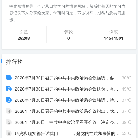
鸭先知博客是一个记录日常学习的博客网站，然后把每天的学习内
容记录下来分享给大家。学而时习之，不亦说乎，期待与您共同进
步。
文章
评论
浏览
29208
0
14541501
排行榜
1
2026年7月30日召开的中共中央政治局会议强调，要有效扩大____，适应不同群体消费需求扩大优质供给，挖掘____潜力。扎实推进____规划建设。加快现代化产业体系建设，加强对基础研究的长期稳定支持，深入实施“人工智能+”行动，发展____，完善人工智能治理体系。积极推动前沿技术突破和未来产业发展，着力打造____，持续推动传统产业改造升级
30℃
2
2026年7月30日召开的中共中央政治局会议认为，今年以来，以习近平同志为核心的党中央团结带领全党全国各族人民锐意进取、奋勇拼搏，坚持统筹国内国际两个大局，统筹发展和安全，有效应对各种外部冲击和内部困难，我国经济呈现____、____的发展态势。同时，要高度重视经济运行中的困难挑战，坚定信心，迎难而上，用好各种机遇和优势，推动高质量发展行稳致远
49℃
3
2026年7月30日召开的中共中央政治局会议强调，持之以恒推进全面从严治党要坚持马克思列宁主义、毛泽东思想、邓小平理论、“三个代表”重要思想、科学发展观，全面贯彻____，深入学习贯彻____，落实____，以____为根本，坚持和加强党中央集中统一领导，着眼于提高党的长期执政能力、保持党的先进性和纯洁性、保持党同人民群众的血肉联系，坚持严的基调不动摇，健全全面从严治党体系，以党的政治建设为统领，全面推进党的各方面建设，充分激发全党积极性主动性创造性，不断实现党的自我净化、自我完善、自我革新、自我提高，确保党始终成为走在时代前列、人民衷心拥护、经得起各种风浪考验、朝气蓬勃的马克思主义执政党，始终成为中国特色社会主义事业的坚强领导核心。 ①习近平新时代中国特色社会主义思想②习近平党建思想③新时代党的建设总要求④党章。
37℃
4
2026年7月30日召开的中共中央政治局会议指出，党的十八大以来，全面从严治党取得伟大成就，开辟了百年大党____新境界，推动党和国家事业取得历史性成就、发生历史性变革，党和人民赢得强党强国的历史主动。同时，随着世情国情党情发生深刻变化，全面从严治党也面临许多新情况新问题。全党必须从巩固____、实现____的战略高度，深刻认识持之以恒推进全面从严治党的重大意义，坚定信心，保持定力，以____把新时代全面从严治党宝贵经验坚持好、运用好，把党的建设面临的突出问题整治好、解决好，把管党治党形成的良好政治局面巩固好、发展好
37℃
5
2026年7月30日，中共中央政治局召开会议，决定今年10月在北京召开中国共产党第二十届中央委员会____全体会议，主要议程是，中共中央政治局向中央委员会报告工作，研究____若干重大问题。会议分析研究当前经济形势，部署____经济工作。中共中央总书记习近平主持会议
39℃
6
历史和现实都告诉我们，____，是党的性质和宗旨的体现，是中国共产党区别于其他政党的显著标志，也是党发展壮大的重要原因；能否保持党同人民群众的血肉联系，决定着党的事业的成败
53℃