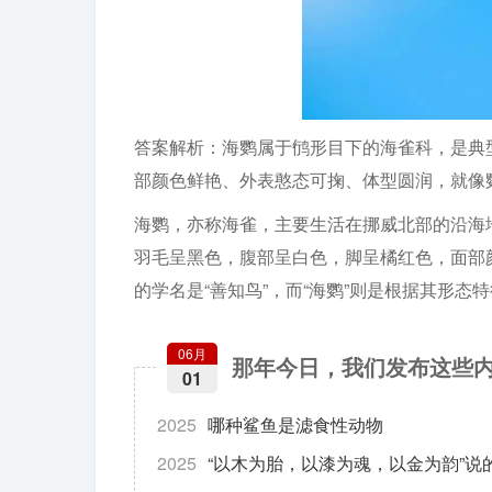
答案解析：海鹦属于鸻形目下的海雀科，是典
部颜色鲜艳、外表憨态可掬、体型圆润，就像
海鹦，亦称海雀，主要生活在挪威北部的沿海
羽毛呈黑色，腹部呈白色，脚呈橘红色，面部
的学名是“善知鸟”，而“海鹦”则是根据其形态
06月
那年今日，我们发布这些
01
2025
哪种鲨鱼是滤食性动物
2025
“以木为胎，以漆为魂，以金为韵”说