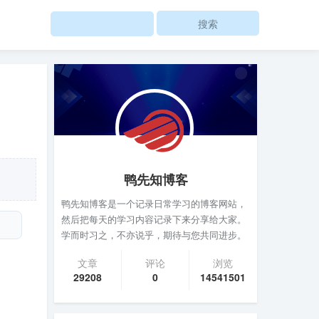
Search
鸭先知博客
鸭先知博客是一个记录日常学习的博客网站，
然后把每天的学习内容记录下来分享给大家。
学而时习之，不亦说乎，期待与您共同进步。
文章
评论
浏览
29208
0
14541501