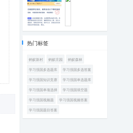
种海洋鱼类
斑鱼特殊的生理
特点
白鲸夏季迁徙
为
时，通常会去以
什
下哪种海域
么
热门标签
深
海
里
蚂蚁新村
蚂蚁庄园
蚂蚁森林
很
难
学习强国多选题库
学习强国多选答案
看
到
学习强国知识竞赛
学习强国单选题库
绿
色
学习强国单项选择
学习强国填空题
植
物
学习强国视频题
学习强国视频答案
学习强国题目答案