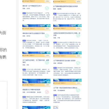
翻车鱼一次产卵
以下哪种海龟是
数量可达多少
现存体型最大的
为面
种类
部的
哪种海洋鸟类可
美国加州的滑银
以连续数月不落
汉鱼会集体冲上
海鹦
地
海滩，目的是
沙丁鱼群在迁徙
以下哪种海豹有
时，为了防御天
“恋冰海豹”的别称
敌，会聚集成
鳕鱼属于以下哪
以下哪一项是石