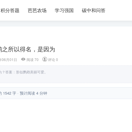
积分答题
芭芭农场
学习强国
碳中和问答
鹦之所以得名，是因为
年06月01日
阅读 70
评论 0
为？答案：形似鹦鹉美丽可爱。
约 1542 字 · 预计阅读 4 分钟