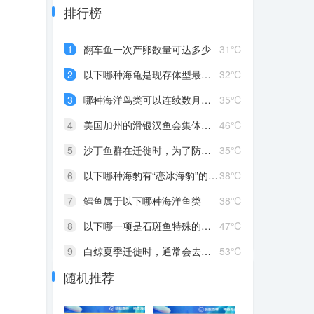
排行榜
1
翻车鱼一次产卵数量可达多少
31℃
2
以下哪种海龟是现存体型最大的种类
32℃
3
哪种海洋鸟类可以连续数月不落地
35℃
4
美国加州的滑银汉鱼会集体冲上海滩，目的是
46℃
5
沙丁鱼群在迁徙时，为了防御天敌，会聚集成
35℃
6
以下哪种海豹有“恋冰海豹”的别称
38℃
7
鳕鱼属于以下哪种海洋鱼类
38℃
8
以下哪一项是石斑鱼特殊的生理特点
47℃
9
白鲸夏季迁徙时，通常会去以下哪种海域
53℃
随机推荐
10
为什么深海里很难看到绿色植物
56℃