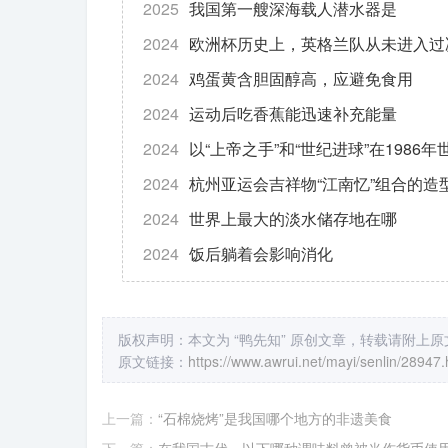
2025
我国第一艘深海载人潜水器是
2024
欧洲杯历史上，英格兰队从未进入过
2024
鸡蛋黄含胆固醇高，应避免食用
2024
运动后吃香蕉能迅速补充能量
2024
以“上帝之手”和“世纪进球”在1986
2024
杭州亚运会吉祥物“江南忆”组合的造
2024
世界上最大的淡水储存地在哪
2024
饭后躺着会影响消化
版权声明：本文为 “鸭先知” 原创文章，转载请附上
原文链接：
https://www.awrui.net/mayi/senlin/28947.
上一篇：
“石棉烧烤”是我国哪个地方的非遗美食