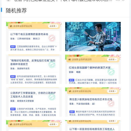
随机推荐
10
专门评估老年人身体与自理能力，以便提供精准养老服务的职业是
62℃
以下哪个地区是傩舞的重要传承
以下哪个职业与智能汽车行业密
地
切相关
“稍梅好吃难和面，皮薄包馅打
红线女是我国哪个剧种的表演艺
花难”说的是哪种非遗技艺
术家
公路养护工作繁琐复杂，合格的
舞龙是少数民族地区特有的艺术
公路养护工程技术人员应该是
形式吗