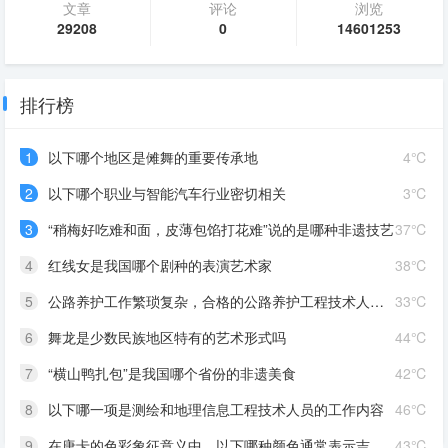
文章
评论
浏览
29208
0
14601253
排行榜
1
以下哪个地区是傩舞的重要传承地
4℃
2
以下哪个职业与智能汽车行业密切相关
3℃
3
“稍梅好吃难和面，皮薄包馅打花难”说的是哪种非遗技艺
37℃
4
红线女是我国哪个剧种的表演艺术家
38℃
5
公路养护工作繁琐复杂，合格的公路养护工程技术人员应该是
33℃
6
舞龙是少数民族地区特有的艺术形式吗
44℃
7
“横山鸭扎包”是我国哪个省份的非遗美食
42℃
8
以下哪一项是测绘和地理信息工程技术人员的工作内容
46℃
9
在唐卡的色彩象征意义中，以下哪种颜色通常表示吉祥、纯洁
43℃