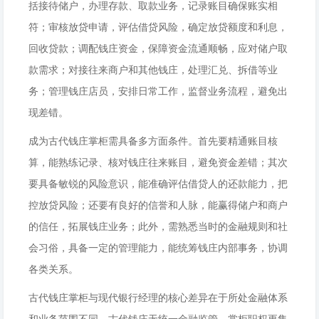
括接待储户，办理存款、取款业务，记录账目确保账实相
符；审核放贷申请，评估借贷风险，确定放贷额度和利息，
回收贷款；调配钱庄资金，保障资金流通顺畅，应对储户取
款需求；对接往来商户和其他钱庄，处理汇兑、拆借等业
务；管理钱庄店员，安排日常工作，监督业务流程，避免出
现差错。
成为古代钱庄掌柜需具备多方面条件。首先要精通账目核
算，能熟练记录、核对钱庄往来账目，避免资金差错；其次
要具备敏锐的风险意识，能准确评估借贷人的还款能力，把
控放贷风险；还要有良好的信誉和人脉，能赢得储户和商户
的信任，拓展钱庄业务；此外，需熟悉当时的金融规则和社
会习俗，具备一定的管理能力，能统筹钱庄内部事务，协调
各类关系。
古代钱庄掌柜与现代银行经理的核心差异在于所处金融体系
和业务范围不同。古代钱庄无统一金融监管，掌柜职权更集