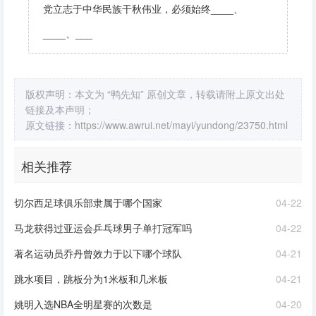
党立志于中华民族干秋伟业，必须始终____、
____、___
版权声明：本文为 “鸭先知” 原创文章，转载请附上原文出处
链接及本声明；
原文链接：
https://www.awrui.net/mayi/yundong/23750.html
相关推荐
切尔西足球俱乐部隶属于哪个国家
04-22
马龙获得过亚运会乒乓球男子单打冠军吗
04-22
著名运动员乔丹曾效力于以下哪个球队
04-21
跳水项目，跳板分为1米板和几米板
04-21
姚明入选NBA全明星赛的次数是
04-20