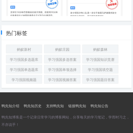
足球运动什么时候被列为奥运会
凯尔特人是NBA西部赛区的篮球
正式比赛项目
队还是东部赛区的篮球队
热门标签
蚂蚁新村
蚂蚁庄园
蚂蚁森林
学习强国多选题库
学习强国多选答案
学习强国知识竞赛
学习强国单选题库
学习强国单项选择
学习强国填空题
学习强国视频题
学习强国视频答案
学习强国题目答案
鸭先知介绍
鸭先知历史
支持鸭先知
链接鸭先知
鸭先知公告
鸭先知博客是一个记录日常学习的博客网站，分享每天的学习笔记，学而时习之，
不亦说乎！