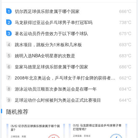
1
切尔西足球俱乐部隶属于哪个国家
666℃
2
马龙获得过亚运会乒乓球男子单打冠军吗
738℃
3
著名运动员乔丹曾效力于以下哪个球队
675℃
4
跳水项目，跳板分为1米板和几米板
693℃
5
姚明入选NBA全明星赛的次数是
683℃
6
皇家马德里足球俱乐部隶属于哪个国家
686℃
7
2008年北京奥运会，乒乓球女子单打金牌的获得者是谁
662℃
8
游泳运动员汪顺首次参加奥运会是在哪一年
694℃
9
足球运动什么时候被列为奥运会正式比赛项目
644℃
随机推荐
10
凯尔特人是NBA西部赛区的篮球队还是东部赛区的篮球队
688℃