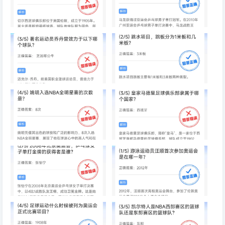
切尔西足球俱乐部隶属于哪个国
马龙获得过亚运会乒乓球男子单
家
打冠军吗
著名运动员乔丹曾效力于以下哪
跳水项目，跳板分为1米板和几
个球队
米板
姚明入选NBA全明星赛的次数是
皇家马德里足球俱乐部隶属于哪
个国家
2008年北京奥运会，乒乓球女
游泳运动员汪顺首次参加奥运会
子单打金牌的获得者是谁
是在哪一年