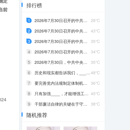
确定
排行榜
当前
1
2026年7月30日召开的中共中央政治局会议强调，要有效扩大____，适应不同群体消费需求扩大优质供给，挖掘____潜力。扎实推进____规划建设。加快现代化产业体系建设，加强对基础研究的长期稳定支持，深入实施“人工智能+”行动，发展____，完善人工智能治理体系。积极推动前沿技术突破和未来产业发展，着力打造____，持续推动传统产业改造升级
28℃
2
2026年7月30日召开的中共中央政治局会议认为，今年以来，以习近平同志为核心的党中央团结带领全党全国各族人民锐意进取、奋勇拼搏，坚持统筹国内国际两个大局，统筹发展和安全，有效应对各种外部冲击和内部困难，我国经济呈现____、____的发展态势。同时，要高度重视经济运行中的困难挑战，坚定信心，迎难而上，用好各种机遇和优势，推动高质量发展行稳致远
43℃
3
2026年7月30日召开的中共中央政治局会议强调，持之以恒推进全面从严治党要坚持马克思列宁主义、毛泽东思想、邓小平理论、“三个代表”重要思想、科学发展观，全面贯彻____，深入学习贯彻____，落实____，以____为根本，坚持和加强党中央集中统一领导，着眼于提高党的长期执政能力、保持党的先进性和纯洁性、保持党同人民群众的血肉联系，坚持严的基调不动摇，健全全面从严治党体系，以党的政治建设为统领，全面推进党的各方面建设，充分激发全党积极性主动性创造性，不断实现党的自我净化、自我完善、自我革新、自我提高，确保党始终成为走在时代前列、人民衷心拥护、经得起各种风浪考验、朝气蓬勃的马克思主义执政党，始终成为中国特色社会主义事业的坚强领导核心。 ①习近平新时代中国特色社会主义思想②习近平党建思想③新时代党的建设总要求④党章。
35℃
4
2026年7月30日召开的中共中央政治局会议指出，党的十八大以来，全面从严治党取得伟大成就，开辟了百年大党____新境界，推动党和国家事业取得历史性成就、发生历史性变革，党和人民赢得强党强国的历史主动。同时，随着世情国情党情发生深刻变化，全面从严治党也面临许多新情况新问题。全党必须从巩固____、实现____的战略高度，深刻认识持之以恒推进全面从严治党的重大意义，坚定信心，保持定力，以____把新时代全面从严治党宝贵经验坚持好、运用好，把党的建设面临的突出问题整治好、解决好，把管党治党形成的良好政治局面巩固好、发展好
34℃
5
2026年7月30日，中共中央政治局召开会议，决定今年10月在北京召开中国共产党第二十届中央委员会____全体会议，主要议程是，中共中央政治局向中央委员会报告工作，研究____若干重大问题。会议分析研究当前经济形势，部署____经济工作。中共中央总书记习近平主持会议
35℃
6
历史和现实都告诉我们，____，是党的性质和宗旨的体现，是中国共产党区别于其他政党的显著标志，也是党发展壮大的重要原因；能否保持党同人民群众的血肉联系，决定着党的事业的成败
48℃
7
要完善党内法规制定体制机制，注重党内法规同国家法律的衔接和协调，构建以____为根本、若干配套党内法规为支撑的党内法规制度体系，提高党内法规____。党章等党规对党员的要求____，党员不仅要严格遵守法律法规，而且要严格遵守党章等党规，对自己提出更高要求
36℃
8
只有加强____，才能增强工作的科学性、领见性、主动性，才能使领导和决策体现时代性、把握规律性、富于创造性，避免陷入少知而迷、不知而盲、无知而乱的困境，才能克服本领不足、本领恐慌、本领落后的问题
45℃
24
9
干部廉洁自律的关键在于守住底线。只要能守住____的底线，就能守住党和人民交给自己的政治责任，守住自己的政治生命线，守住正确的人生价值观。所有领导干部都必须把____当作政治必修课来认真对待，决不能把权力变成牟取个人或少数人私利的工具，永葆共产党人政治本色
38℃
随机推荐
10
严明党的纪律，首要的就是严明政治纪律。党的纪律是多方面的，但____是最重要、最根本、最关键的纪律，遵守党的政治纪律是遵守党的全部纪律的重要基础。政治纪律是各级党组织和全体党员在____、____、____、____、____方面必须遵守的规矩，是维护党的团结统一的根本保证
38℃