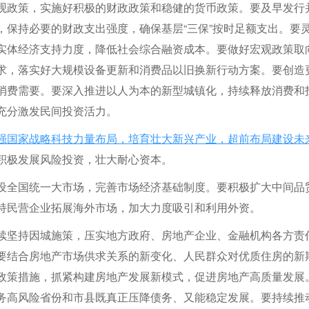
观政策，实施好积极的财政政策和稳健的货币政策。要及早发行
，保持必要的财政支出强度，确保基层“三保”按时足额支出。要
实体经济支持力度，降低社会综合融资成本。要做好宏观政策取
求，落实好大规模设备更新和消费品以旧换新行动方案。要创造
消费需要。要深入推进以人为本的新型城镇化，持续释放消费和
充分激发民间投资活力。
强国家战略科技力量布局，培育壮大新兴产业，超前布局建设未
积极发展风险投资，壮大耐心资本。
设全国统一大市场，完善市场经济基础制度。要积极扩大中间品
持民营企业拓展海外市场，加大力度吸引和利用外资。
续坚持因城施策，压实地方政府、房地产企业、金融机构各方责
要结合房地产市场供求关系的新变化、人民群众对优质住房的新
政策措施，抓紧构建房地产发展新模式，促进房地产高质量发展
务高风险省份和市县既真正压降债务、又能稳定发展。要持续推