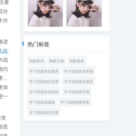
制定体制机制，
才能增强工作的
主要
展，着力打造
心，迎难而上，
根本，坚持和加
同时，随着世情
程是，中共中央
因；能否保持党
注重党内法规同
科学性、领见
____，持续推动
用好各种机遇和
强党中央集中统
国情党情发生深
议分
政治局向中央委
同人民群众的血
国家法律的衔接
性、主动性，才
传统产业改造升
优势，推动高质
一领导，着眼于
刻变化，全面从
员会报告工作，
肉联系，决定着
和协调，构建以
能使领导和决策
级
量发展行稳致远
中共
提高党的长期执
严治党也面临许
研究____若干重
党的事业的成败
____为根本、若
体现时代性、把
政能力、保持党
多新情况新问
大问题。会议分
干配套党内法规
握规律性、富于
干部廉洁自律的
严明党的纪律，
的先进性和纯洁
题。全党必须从
析研究当前经济
为支撑的党内法
创造性，避免陷
关键在于守住底
首要的就是严明
性、保持党同人
巩固____、实现
形势，部署____
规制度体系，提
入少知而迷、不
线。只要能守住
政治纪律。党的
推进
民群众的血肉联
____的战略高
热门标签
经济工作。中共
高党内法规
知而盲、无知而
____的底线，就
纪律是多方面
系，坚持严的基
度，深刻认识持
中央总书记习近
人民
____。党章等党
乱的困境，才能
能守住党和人民
的，但____是最
调不动摇，健全
之以恒推进全面
平主持会议
规对党员的要求
克服本领不足、
交给自己的政治
重要、最根本、
全面从严治党体
从严治党的重大
力现
蚂蚁新村
蚂蚁庄园
蚂蚁森林
____，党员不仅
本领恐慌、本领
责任，守住自己
最关键的纪律，
系，以党的政治
意义，坚定信
要严格遵守法律
落后的问题
的政治生命线，
遵守党的政治纪
现代
建设为统领，全
心，保持定力，
学习强国多选题库
学习强国多选答案
法规，而且要严
守住正确的人生
律是遵守党的全
面推进党的各方
以____把新时代
求，
格遵守党章等党
价值观。所有领
部纪律的重要基
面建设，充分激
全面从严治党宝
学习强国知识竞赛
学习强国单选题库
规，对自己提出
导干部都必须把
础。政治纪律是
发全党积极性主
贵经验坚持好、
更加
更高要求
____当作政治必
各级党组织和全
动性创造性，不
运用好，把党的
学习强国单项选择
学习强国填空题
修课来认真对
体党员在____、
进一
断实现党的自我
建设面临的突出
待，决不能把权
____、____、
学习强国视频题
学习强国视频答案
净化、自我完
问题整治好、解
力变成牟取个人
____、____方面
善、自我革新、
决好，把管党治
或少数人私利的
必须遵守的规
学习强国题目答案
自我提高，确保
党形成的良好政
学发
工具，永葆共产
矩，是维护党的
党始终成为走在
治局面巩固好、
党人政治本色
团结统一的根本
时代前列、人民
发展好
新思
保证
衷心拥护、经得
和发
起各种风浪考