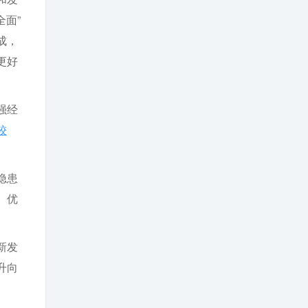
验、朝气蓬勃的
面”
马克思主义执政
党，始终成为中
成，
国特色社会主义
更好
事业的坚强领导
核心。 ①习近平
新时代中国特色
社会主义思想②
强经
习近平党建思想
③新时代党的建
较
设总要求④党
章。
隐患
、优
。
新发
升向