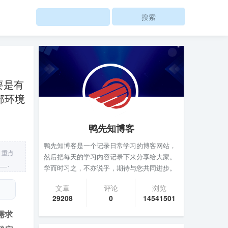
Search
要是有
部环境
鸭先知博客
鸭先知博客是一个记录日常学习的博客网站，
，重点
然后把每天的学习内容记录下来分享给大家。
__、
学而时习之，不亦说乎，期待与您共同进步。
战略主
文章
评论
浏览
29208
0
14541501
需求