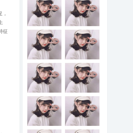
足，
上
2026年7月30日
2026年7月30日
特征
召开的中共中央
召开的中共中央
政治局会议强
政治局会议认
调，要有效扩大
为，今年以来，
____，适应不同
以习近平同志为
群体消费需求扩
核心的党中央团
大优质供给，挖
结带领全党全国
2026年7月30日
2026年7月30日
掘____潜力。扎
各族人民锐意进
召开的中共中央
召开的中共中央
实推进____规划
取、奋勇拼搏，
政治局会议强
政治局会议指
建设。加快现代
坚持统筹国内国
调，持之以恒推
出，党的十八大
化产业体系建
际两个大局，统
进全面从严治党
以来，全面从严
设，加强对基础
筹发展和安全，
要坚持马克思列
治党取得伟大成
研究的长期稳定
有效应对各种外
宁主义、毛泽东
就，开辟了百年
2026年7月30
历史和现实都告
支持，深入实施
部冲击和内部困
思想、邓小平理
大党____新境
日，中共中央政
诉我们，____，
“人工智能+”行
难，我国经济呈
论、“三个代表”重
界，推动党和国
治局召开会议，
是党的性质和宗
动，发展____，
现____、____的
要思想、科学发
家事业取得历史
决定今年10月在
旨的体现，是中
完善人工智能治
发展态势。同
展观，全面贯彻
性成就、发生历
北京召开中国共
国共产党区别于
理体系。积极推
时，要高度重视
____，深入学习
史性变革，党和
产党第二十届中
其他政党的显著
动前沿技术突破
经济运行中的困
贯彻____，落实
人民赢得强党强
央委员会____全
标志，也是党发
要完善党内法规
只有加强____，
和未来产业发
难挑战，坚定信
____，以____为
国的历史主动。
体会议，主要议
展壮大的重要原