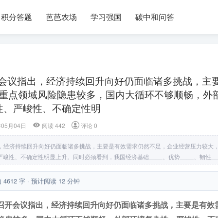
积分答题
芭芭农场
学习强国
碳中和问答
召开会议指出，经济持续回升向好仍面临诸多挑战，主
重点领域风险隐患较多，国内大循环不够顺畅，外
性、严峻性、不确定性明
年05月04日
阅读 442
评论 0
指出，经济持续回升向好仍面临诸多挑战，主要是有效需求仍然不足，企业经营压力较大
性、不确定性明显上升。同时必须看到，我国经济基础____、优势____、韧性__
趋势，要增强做好经济工作的信心。答案：A．改革 B．主要矛盾 C．全体人民 D．
 4612 字 · 预计阅读 12 分钟
治局召开会议指出，经济持续回升向好仍面临诸多挑战，主要是有效