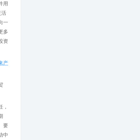
并用
灵活
向一
更多
投资
来产
贸
任，
期
。要
动中