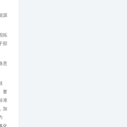
能源
固拓
干部
略意
技
。要
标准
，加
力
体化