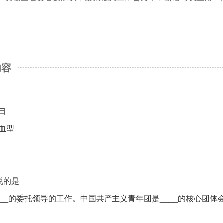
内容
目
血型
说的是
__的委托领导的工作。中国共产主义青年团是____的核心团体