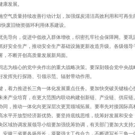
健康发展。
施空气质量持续改善行动计划，加强煤炭清洁高效利用和可再生
加快废旧物资循环利用体系建设。
优先导向，促进中低收入群体增收，织密扎牢社会保障网。要巩
抓好安全生产，推动安全生产基础设施更新改造升级。各级领导
署，不断开创高质量发展新局面。
同志为核心的党中央作出的重大战略决策。要深刻领会党中央战
好发挥先行探路、引领示范、辐射带动作用。
键，着力推进长三角一体化发展重点任务。要加快突破关键核心
未来产业培育，在更大范围内联动构建创新链、产业链、供应链
协同，推动一体化向更深层次更宽领域拓展。要率先对接国际高
高水平开放型经济新优势。要坚持底线思维，统筹好发展和安全
央区域协调发展领导小组要加强统筹协调，有关部门要加大支持
、安徽三省要各扬所长，凝聚强大工作合力，不断谱写长三角一