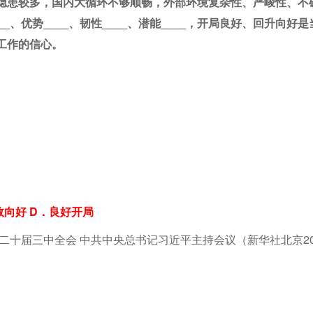
隐患较多，国内大循环不够顺畅，外部环境复杂性、严峻性、不
、优势____、韧性____、潜能____，开局良好、回升向好是
工作的信心。
效向好 D．良好开局
二十届三中全会 中共中央总书记习近平主持会议（新华社北京20