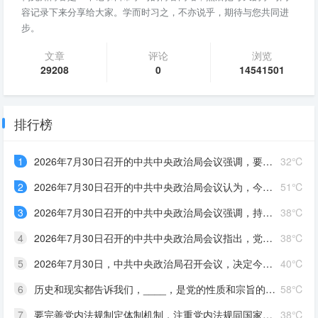
容记录下来分享给大家。学而时习之，不亦说乎，期待与您共同进
步。
文章
评论
浏览
29208
0
14541501
排行榜
1
2026年7月30日召开的中共中央政治局会议强调，要有效扩大____，适应不同群体消费需求扩大优质供给，挖掘____潜力。扎实推进____规划建设。加快现代化产业体系建设，加强对基础研究的长期稳定支持，深入实施“人工智能+”行动，发展____，完善人工智能治理体系。积极推动前沿技术突破和未来产业发展，着力打造____，持续推动传统产业改造升级
32℃
2
2026年7月30日召开的中共中央政治局会议认为，今年以来，以习近平同志为核心的党中央团结带领全党全国各族人民锐意进取、奋勇拼搏，坚持统筹国内国际两个大局，统筹发展和安全，有效应对各种外部冲击和内部困难，我国经济呈现____、____的发展态势。同时，要高度重视经济运行中的困难挑战，坚定信心，迎难而上，用好各种机遇和优势，推动高质量发展行稳致远
51℃
3
2026年7月30日召开的中共中央政治局会议强调，持之以恒推进全面从严治党要坚持马克思列宁主义、毛泽东思想、邓小平理论、“三个代表”重要思想、科学发展观，全面贯彻____，深入学习贯彻____，落实____，以____为根本，坚持和加强党中央集中统一领导，着眼于提高党的长期执政能力、保持党的先进性和纯洁性、保持党同人民群众的血肉联系，坚持严的基调不动摇，健全全面从严治党体系，以党的政治建设为统领，全面推进党的各方面建设，充分激发全党积极性主动性创造性，不断实现党的自我净化、自我完善、自我革新、自我提高，确保党始终成为走在时代前列、人民衷心拥护、经得起各种风浪考验、朝气蓬勃的马克思主义执政党，始终成为中国特色社会主义事业的坚强领导核心。 ①习近平新时代中国特色社会主义思想②习近平党建思想③新时代党的建设总要求④党章。
38℃
4
2026年7月30日召开的中共中央政治局会议指出，党的十八大以来，全面从严治党取得伟大成就，开辟了百年大党____新境界，推动党和国家事业取得历史性成就、发生历史性变革，党和人民赢得强党强国的历史主动。同时，随着世情国情党情发生深刻变化，全面从严治党也面临许多新情况新问题。全党必须从巩固____、实现____的战略高度，深刻认识持之以恒推进全面从严治党的重大意义，坚定信心，保持定力，以____把新时代全面从严治党宝贵经验坚持好、运用好，把党的建设面临的突出问题整治好、解决好，把管党治党形成的良好政治局面巩固好、发展好
38℃
5
2026年7月30日，中共中央政治局召开会议，决定今年10月在北京召开中国共产党第二十届中央委员会____全体会议，主要议程是，中共中央政治局向中央委员会报告工作，研究____若干重大问题。会议分析研究当前经济形势，部署____经济工作。中共中央总书记习近平主持会议
40℃
6
历史和现实都告诉我们，____，是党的性质和宗旨的体现，是中国共产党区别于其他政党的显著标志，也是党发展壮大的重要原因；能否保持党同人民群众的血肉联系，决定着党的事业的成败
58℃
7
要完善党内法规制定体制机制，注重党内法规同国家法律的衔接和协调，构建以____为根本、若干配套党内法规为支撑的党内法规制度体系，提高党内法规____。党章等党规对党员的要求____，党员不仅要严格遵守法律法规，而且要严格遵守党章等党规，对自己提出更高要求
38℃