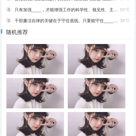
8
只有加强____，才能增强工作的科学性、领见性、主动性，才能使领导和决策体现时代性、把握规律性、富于创造性，避免陷入少知而迷、不知而盲、无知而乱的困境，才能克服本领不足、本领恐慌、本领落后的问题
55℃
9
干部廉洁自律的关键在于守住底线。只要能守住____的底线，就能守住党和人民交给自己的政治责任，守住自己的政治生命线，守住正确的人生价值观。所有领导干部都必须把____当作政治必修课来认真对待，决不能把权力变成牟取个人或少数人私利的工具，永葆共产党人政治本色
39℃
随机推荐
10
严明党的纪律，首要的就是严明政治纪律。党的纪律是多方面的，但____是最重要、最根本、最关键的纪律，遵守党的政治纪律是遵守党的全部纪律的重要基础。政治纪律是各级党组织和全体党员在____、____、____、____、____方面必须遵守的规矩，是维护党的团结统一的根本保证
42℃
2026年7月30日召开的中共中央
2026年7月30日召开的中共中央
政治局会议强调，要有效扩大
政治局会议认为，今年以来，以
____，适应不同群体消费需求
习近平同志为核心的党中央团结
扩大优质供给，挖掘____潜
带领全党全国各族人民锐意进
力。扎实推进____规划建设。
取、奋勇拼搏，坚持统筹国内国
加快现代化产业体系建设，加强
际两个大局，统筹发展和安全，
对基础研究的长期稳定支持，深
有效应对各种外部冲击和内部困
2026年7月30日召开的中共中央
2026年7月30日召开的中共中央
入实施“人工智能+”行动，发展
难，我国经济呈现____、____
政治局会议强调，持之以恒推进
政治局会议指出，党的十八大以
____，完善人工智能治理体
的发展态势。同时，要高度重视
全面从严治党要坚持马克思列宁
来，全面从严治党取得伟大成
系。积极推动前沿技术突破和未
经济运行中的困难挑战，坚定信
主义、毛泽东思想、邓小平理
就，开辟了百年大党____新境
来产业发展，着力打造____，
心，迎难而上，用好各种机遇和
论、“三个代表”重要思想、科学
界，推动党和国家事业取得历史