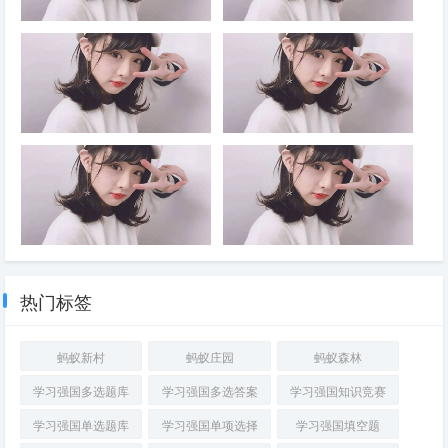
持续推动传统产业改造升级
优势，推动高质量发展行稳致远
发展观，全面贯彻____，深入
性成就、发生历史性变革，党和
学习贯彻____，落实____，以
人民赢得强党强国的历史主动。
2026年7月30日，中共中央政治
历史和现实都告诉我们，
____为根本，坚持和加强党中
同时，随着世情国情党情发生深
局召开会议，决定今年10月在
____，是党的性质和宗旨的体
央集中统一领导，着眼于提高党
刻变化，全面从严治党也面临许
北京召开中国共产党第二十届中
现，是中国共产党区别于其他政
的长期执政能力、保持党的先进
多新情况新问题。全党必须从巩
央委员会____全体会议，主要
党的显著标志，也是党发展壮大
性和纯洁性、保持党同人民群众
固____、实现____的战略高
议程是，中共中央政治局向中央
的重要原因；能否保持党同人民
的血肉联系，坚持严的基调不动
度，深刻认识持之以恒推进全面
委员会报告工作，研究____若
群众的血肉联系，决定着党的事
摇，健全全面从严治党体系，以
从严治党的重大意义，坚定信
干重大问题。会议分析研究当前
业的成败
要完善党内法规制定体制机制，
只有加强____，才能增强工作
党的政治建设为统领，全面推进
心，保持定力，以____把新时
经济形势，部署____经济工
注重党内法规同国家法律的衔接
的科学性、领见性、主动性，才
党的各方面建设，充分激发全党
代全面从严治党宝贵经验坚持
作。中共中央总书记习近平主持
和协调，构建以____为根本、
能使领导和决策体现时代性、把
积极性主动性创造性，不断实现
好、运用好，把党的建设面临的
会议
若干配套党内法规为支撑的党内
握规律性、富于创造性，避免陷
党的自我净化、自我完善、自我
突出问题整治好、解决好，把管
法规制度体系，提高党内法规
入少知而迷、不知而盲、无知而
革新、自我提高，确保党始终成
党治党形成的良好政治局面巩固
____。党章等党规对党员的要
乱的困境，才能克服本领不足、
为走在时代前列、人民衷心拥
好、发展好
求____，党员不仅要严格遵守
本领恐慌、本领落后的问题
干部廉洁自律的关键在于守住底
严明党的纪律，首要的就是严明
护、经得起各种风浪考验、朝气
法律法规，而且要严格遵守党章
线。只要能守住____的底线，
政治纪律。党的纪律是多方面
蓬勃的马克思主义执政党，始终
等党规，对自己提出更高要求
就能守住党和人民交给自己的政
的，但____是最重要、最根
成为中国特色社会主义事业的坚
热门标签
治责任，守住自己的政治生命
本、最关键的纪律，遵守党的政
强领导核心。 ①习近平新时代
线，守住正确的人生价值观。所
治纪律是遵守党的全部纪律的重
中国特色社会主义思想②习近平
有领导干部都必须把____当作
要基础。政治纪律是各级党组织
党建思想③新时代党的建设总要
蚂蚁新村
蚂蚁庄园
蚂蚁森林
政治必修课来认真对待，决不能
和全体党员在____、____、
求④党章。
把权力变成牟取个人或少数人私
____、____、____方面必须遵
学习强国多选题库
学习强国多选答案
学习强国知识竞赛
利的工具，永葆共产党人政治本
守的规矩，是维护党的团结统一
色
的根本保证
学习强国单选题库
学习强国单项选择
学习强国填空题