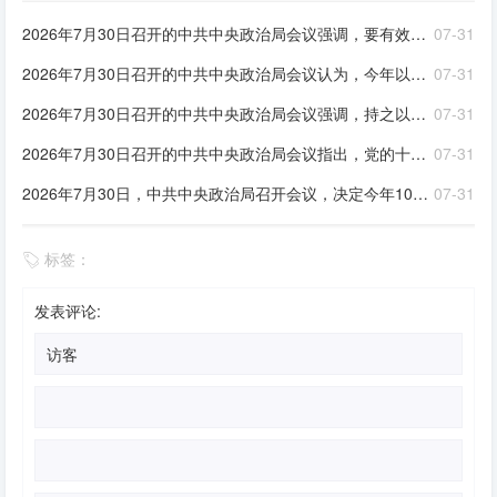
2026年7月30日召开的中共中央政治局会议强调，要有效扩大____，适应不同群体消费需求扩大优质供给，挖掘____潜力。扎实推进____规划建设。加快现代化产业体系建设，加强对基础研究的长期稳定支持，深入实施“人工智能+”行动，发展____，完善人工智能治理体系。积极推动前沿技术突破和未来产业发展，着力打造____，持续推动传统产业改造升级
07-31
2026年7月30日召开的中共中央政治局会议认为，今年以来，以习近平同志为核心的党中央团结带领全党全国各族人民锐意进取、奋勇拼搏，坚持统筹国内国际两个大局，统筹发展和安全，有效应对各种外部冲击和内部困难，我国经济呈现____、____的发展态势。同时，要高度重视经济运行中的困难挑战，坚定信心，迎难而上，用好各种机遇和优势，推动高质量发展行稳致远
07-31
2026年7月30日召开的中共中央政治局会议强调，持之以恒推进全面从严治党要坚持马克思列宁主义、毛泽东思想、邓小平理论、“三个代表”重要思想、科学发展观，全面贯彻____，深入学习贯彻____，落实____，以____为根本，坚持和加强党中央集中统一领导，着眼于提高党的长期执政能力、保持党的先进性和纯洁性、保持党同人民群众的血肉联系，坚持严的基调不动摇，健全全面从严治党体系，以党的政治建设为统领，全面推进党的各方面建设，充分激发全党积极性主动性创造性，不断实现党的自我净化、自我完善、自我革新、自我提高，确保党始终成为走在时代前列、人民衷心拥护、经得起各种风浪考验、朝气蓬勃的马克思主义执政党，始终成为中国特色社会主义事业的坚强领导核心。 ①习近平新时代中国特色社会主义思想②习近平党建思想③新时代党的建设总要求④党章。
07-31
2026年7月30日召开的中共中央政治局会议指出，党的十八大以来，全面从严治党取得伟大成就，开辟了百年大党____新境界，推动党和国家事业取得历史性成就、发生历史性变革，党和人民赢得强党强国的历史主动。同时，随着世情国情党情发生深刻变化，全面从严治党也面临许多新情况新问题。全党必须从巩固____、实现____的战略高度，深刻认识持之以恒推进全面从严治党的重大意义，坚定信心，保持定力，以____把新时代全面从严治党宝贵经验坚持好、运用好，把党的建设面临的突出问题整治好、解决好，把管党治党形成的良好政治局面巩固好、发展好
07-31
2026年7月30日，中共中央政治局召开会议，决定今年10月在北京召开中国共产党第二十届中央委员会____全体会议，主要议程是，中共中央政治局向中央委员会报告工作，研究____若干重大问题。会议分析研究当前经济形势，部署____经济工作。中共中央总书记习近平主持会议
07-31
标签：
发表评论: