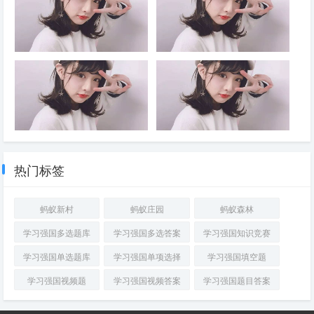
央集中统一领导，着眼于提高党
刻变化，全面从严治党也面临许
北京召开中国共产党第二十届中
现，是中国共产党区别于其他政
的长期执政能力、保持党的先进
多新情况新问题。全党必须从巩
央委员会____全体会议，主要
党的显著标志，也是党发展壮大
性和纯洁性、保持党同人民群众
固____、实现____的战略高
议程是，中共中央政治局向中央
的重要原因；能否保持党同人民
的血肉联系，坚持严的基调不动
度，深刻认识持之以恒推进全面
委员会报告工作，研究____若
群众的血肉联系，决定着党的事
摇，健全全面从严治党体系，以
从严治党的重大意义，坚定信
干重大问题。会议分析研究当前
业的成败
要完善党内法规制定体制机制，
只有加强____，才能增强工作
党的政治建设为统领，全面推进
心，保持定力，以____把新时
经济形势，部署____经济工
注重党内法规同国家法律的衔接
的科学性、领见性、主动性，才
党的各方面建设，充分激发全党
代全面从严治党宝贵经验坚持
作。中共中央总书记习近平主持
和协调，构建以____为根本、
能使领导和决策体现时代性、把
积极性主动性创造性，不断实现
好、运用好，把党的建设面临的
会议
若干配套党内法规为支撑的党内
握规律性、富于创造性，避免陷
党的自我净化、自我完善、自我
突出问题整治好、解决好，把管
法规制度体系，提高党内法规
入少知而迷、不知而盲、无知而
革新、自我提高，确保党始终成
党治党形成的良好政治局面巩固
____。党章等党规对党员的要
乱的困境，才能克服本领不足、
为走在时代前列、人民衷心拥
好、发展好
求____，党员不仅要严格遵守
本领恐慌、本领落后的问题
干部廉洁自律的关键在于守住底
严明党的纪律，首要的就是严明
护、经得起各种风浪考验、朝气
法律法规，而且要严格遵守党章
线。只要能守住____的底线，
政治纪律。党的纪律是多方面
蓬勃的马克思主义执政党，始终
等党规，对自己提出更高要求
就能守住党和人民交给自己的政
的，但____是最重要、最根
成为中国特色社会主义事业的坚
热门标签
治责任，守住自己的政治生命
本、最关键的纪律，遵守党的政
强领导核心。 ①习近平新时代
线，守住正确的人生价值观。所
治纪律是遵守党的全部纪律的重
中国特色社会主义思想②习近平
有领导干部都必须把____当作
要基础。政治纪律是各级党组织
党建思想③新时代党的建设总要
蚂蚁新村
蚂蚁庄园
蚂蚁森林
政治必修课来认真对待，决不能
和全体党员在____、____、
求④党章。
把权力变成牟取个人或少数人私
____、____、____方面必须遵
学习强国多选题库
学习强国多选答案
学习强国知识竞赛
利的工具，永葆共产党人政治本
守的规矩，是维护党的团结统一
色
的根本保证
学习强国单选题库
学习强国单项选择
学习强国填空题
学习强国视频题
学习强国视频答案
学习强国题目答案