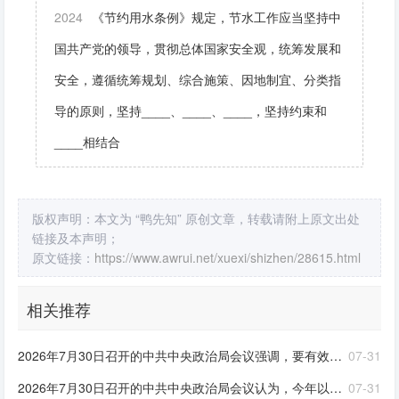
2024
《节约用水条例》规定，节水工作应当坚持中
国共产党的领导，贯彻总体国家安全观，统筹发展和
安全，遵循统筹规划、综合施策、因地制宜、分类指
导的原则，坚持____、____、____，坚持约束和
____相结合
版权声明：本文为 “鸭先知” 原创文章，转载请附上原文出处
链接及本声明；
原文链接：
https://www.awrui.net/xuexi/shizhen/28615.html
相关推荐
2026年7月30日召开的中共中央政治局会议强调，要有效扩大____，适应不同群体消费需求扩大优质供给，挖掘____潜力。扎实推进____规划建设。加快现代化产业体系建设，加强对基础研究的长期稳定支持，深入实施“人工智能+”行动，发展____，完善人工智能治理体系。积极推动前沿技术突破和未来产业发展，着力打造____，持续推动传统产业改造升级
07-31
2026年7月30日召开的中共中央政治局会议认为，今年以来，以习近平同志为核心的党中央团结带领全党全国各族人民锐意进取、奋勇拼搏，坚持统筹国内国际两个大局，统筹发展和安全，有效应对各种外部冲击和内部困难，我国经济呈现____、____的发展态势。同时，要高度重视经济运行中的困难挑战，坚定信心，迎难而上，用好各种机遇和优势，推动高质量发展行稳致远
07-31