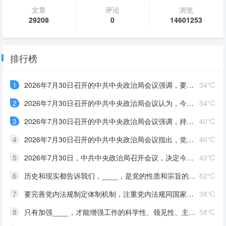
文章
评论
浏览
29208
0
14601253
排行榜
1
2026年7月30日召开的中共中央政治局会议强调，要有效扩大____，适应不同群体消费需求扩大优质供给，挖掘____潜力。扎实推进____规划建设。加快现代化产业体系建设，加强对基础研究的长期稳定支持，深入实施“人工智能+”行动，发展____，完善人工智能治理体系。积极推动前沿技术突破和未来产业发展，着力打造____，持续推动传统产业改造升级
34℃
2
2026年7月30日召开的中共中央政治局会议认为，今年以来，以习近平同志为核心的党中央团结带领全党全国各族人民锐意进取、奋勇拼搏，坚持统筹国内国际两个大局，统筹发展和安全，有效应对各种外部冲击和内部困难，我国经济呈现____、____的发展态势。同时，要高度重视经济运行中的困难挑战，坚定信心，迎难而上，用好各种机遇和优势，推动高质量发展行稳致远
54℃
3
2026年7月30日召开的中共中央政治局会议强调，持之以恒推进全面从严治党要坚持马克思列宁主义、毛泽东思想、邓小平理论、“三个代表”重要思想、科学发展观，全面贯彻____，深入学习贯彻____，落实____，以____为根本，坚持和加强党中央集中统一领导，着眼于提高党的长期执政能力、保持党的先进性和纯洁性、保持党同人民群众的血肉联系，坚持严的基调不动摇，健全全面从严治党体系，以党的政治建设为统领，全面推进党的各方面建设，充分激发全党积极性主动性创造性，不断实现党的自我净化、自我完善、自我革新、自我提高，确保党始终成为走在时代前列、人民衷心拥护、经得起各种风浪考验、朝气蓬勃的马克思主义执政党，始终成为中国特色社会主义事业的坚强领导核心。 ①习近平新时代中国特色社会主义思想②习近平党建思想③新时代党的建设总要求④党章。
40℃
4
2026年7月30日召开的中共中央政治局会议指出，党的十八大以来，全面从严治党取得伟大成就，开辟了百年大党____新境界，推动党和国家事业取得历史性成就、发生历史性变革，党和人民赢得强党强国的历史主动。同时，随着世情国情党情发生深刻变化，全面从严治党也面临许多新情况新问题。全党必须从巩固____、实现____的战略高度，深刻认识持之以恒推进全面从严治党的重大意义，坚定信心，保持定力，以____把新时代全面从严治党宝贵经验坚持好、运用好，把党的建设面临的突出问题整治好、解决好，把管党治党形成的良好政治局面巩固好、发展好
40℃
5
2026年7月30日，中共中央政治局召开会议，决定今年10月在北京召开中国共产党第二十届中央委员会____全体会议，主要议程是，中共中央政治局向中央委员会报告工作，研究____若干重大问题。会议分析研究当前经济形势，部署____经济工作。中共中央总书记习近平主持会议
42℃
6
历史和现实都告诉我们，____，是党的性质和宗旨的体现，是中国共产党区别于其他政党的显著标志，也是党发展壮大的重要原因；能否保持党同人民群众的血肉联系，决定着党的事业的成败
62℃
7
要完善党内法规制定体制机制，注重党内法规同国家法律的衔接和协调，构建以____为根本、若干配套党内法规为支撑的党内法规制度体系，提高党内法规____。党章等党规对党员的要求____，党员不仅要严格遵守法律法规，而且要严格遵守党章等党规，对自己提出更高要求
38℃
8
只有加强____，才能增强工作的科学性、领见性、主动性，才能使领导和决策体现时代性、把握规律性、富于创造性，避免陷入少知而迷、不知而盲、无知而乱的困境，才能克服本领不足、本领恐慌、本领落后的问题
58℃