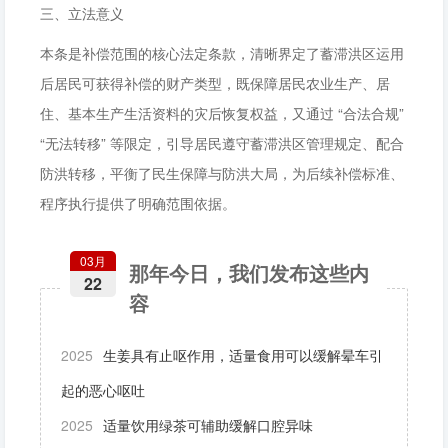
三、立法意义
本条是补偿范围的核心法定条款，清晰界定了蓄滞洪区运用
后居民可获得补偿的财产类型，既保障居民农业生产、居
住、基本生产生活资料的灾后恢复权益，又通过 “合法合规”
“无法转移” 等限定，引导居民遵守蓄滞洪区管理规定、配合
防洪转移，平衡了民生保障与防洪大局，为后续补偿标准、
程序执行提供了明确范围依据。
03月
那年今日，我们发布这些内
22
容
2025
生姜具有止呕作用，适量食用可以缓解晕车引
起的恶心呕吐
2025
适量饮用绿茶可辅助缓解口腔异味