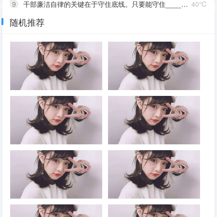
9
干部廉洁自律的关键在于守住底线。只要能守住____的底线，就能守住党和人民交给自己的政治责任，守住自己的政治生命线，守住正确的人生价值观。所有领导干部都必须把____当作政治必修课来认真对待，决不能把权力变成牟取个人或少数人私利的工具，永葆共产党人政治本色
40℃
随机推荐
10
严明党的纪律，首要的就是严明政治纪律。党的纪律是多方面的，但____是最重要、最根本、最关键的纪律，遵守党的政治纪律是遵守党的全部纪律的重要基础。政治纪律是各级党组织和全体党员在____、____、____、____、____方面必须遵守的规矩，是维护党的团结统一的根本保证
43℃
2026年7月30日召开的中共中央
2026年7月30日召开的中共中央
政治局会议强调，要有效扩大
政治局会议认为，今年以来，以
____，适应不同群体消费需求
习近平同志为核心的党中央团结
扩大优质供给，挖掘____潜
带领全党全国各族人民锐意进
力。扎实推进____规划建设。
取、奋勇拼搏，坚持统筹国内国
加快现代化产业体系建设，加强
际两个大局，统筹发展和安全，
对基础研究的长期稳定支持，深
有效应对各种外部冲击和内部困
2026年7月30日召开的中共中央
2026年7月30日召开的中共中央
入实施“人工智能+”行动，发展
难，我国经济呈现____、____
政治局会议强调，持之以恒推进
政治局会议指出，党的十八大以
____，完善人工智能治理体
的发展态势。同时，要高度重视
全面从严治党要坚持马克思列宁
来，全面从严治党取得伟大成
系。积极推动前沿技术突破和未
经济运行中的困难挑战，坚定信
主义、毛泽东思想、邓小平理
就，开辟了百年大党____新境
来产业发展，着力打造____，
心，迎难而上，用好各种机遇和
论、“三个代表”重要思想、科学
界，推动党和国家事业取得历史
持续推动传统产业改造升级
优势，推动高质量发展行稳致远
发展观，全面贯彻____，深入
性成就、发生历史性变革，党和
学习贯彻____，落实____，以
人民赢得强党强国的历史主动。
2026年7月30日，中共中央政治
历史和现实都告诉我们，
____为根本，坚持和加强党中
同时，随着世情国情党情发生深
局召开会议，决定今年10月在
____，是党的性质和宗旨的体