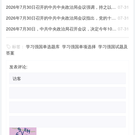
2026年7月30日召开的中共中央政治局会议强调，持之以恒推进全面从严治党要坚持马克思列宁主义、毛泽东思想、邓小平理论、“三个代表”重要思想、科学发展观，全面贯彻____，深入学习贯彻____，落实____，以____为根本，坚持和加强党中央集中统一领导，着眼于提高党的长期执政能力、保持党的先进性和纯洁性、保持党同人民群众的血肉联系，坚持严的基调不动摇，健全全面从严治党体系，以党的政治建设为统领，全面推进党的各方面建设，充分激发全党积极性主动性创造性，不断实现党的自我净化、自我完善、自我革新、自我提高，确保党始终成为走在时代前列、人民衷心拥护、经得起各种风浪考验、朝气蓬勃的马克思主义执政党，始终成为中国特色社会主义事业的坚强领导核心。 ①习近平新时代中国特色社会主义思想②习近平党建思想③新时代党的建设总要求④党章。
07-31
2026年7月30日召开的中共中央政治局会议指出，党的十八大以来，全面从严治党取得伟大成就，开辟了百年大党____新境界，推动党和国家事业取得历史性成就、发生历史性变革，党和人民赢得强党强国的历史主动。同时，随着世情国情党情发生深刻变化，全面从严治党也面临许多新情况新问题。全党必须从巩固____、实现____的战略高度，深刻认识持之以恒推进全面从严治党的重大意义，坚定信心，保持定力，以____把新时代全面从严治党宝贵经验坚持好、运用好，把党的建设面临的突出问题整治好、解决好，把管党治党形成的良好政治局面巩固好、发展好
07-31
2026年7月30日，中共中央政治局召开会议，决定今年10月在北京召开中国共产党第二十届中央委员会____全体会议，主要议程是，中共中央政治局向中央委员会报告工作，研究____若干重大问题。会议分析研究当前经济形势，部署____经济工作。中共中央总书记习近平主持会议
07-31
标签：
学习强国单选题库
学习强国单项选择
学习强国试题及
答案
发表评论: