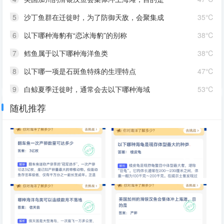
5
沙丁鱼群在迁徙时，为了防御天敌，会聚集成
35℃
6
以下哪种海豹有“恋冰海豹”的别称
38℃
7
鳕鱼属于以下哪种海洋鱼类
38℃
8
以下哪一项是石斑鱼特殊的生理特点
47℃
9
白鲸夏季迁徙时，通常会去以下哪种海域
53℃
随机推荐
10
为什么深海里很难看到绿色植物
56℃
翻车鱼一次产卵数量可达多少
以下哪种海龟是现存体型最大的
种类