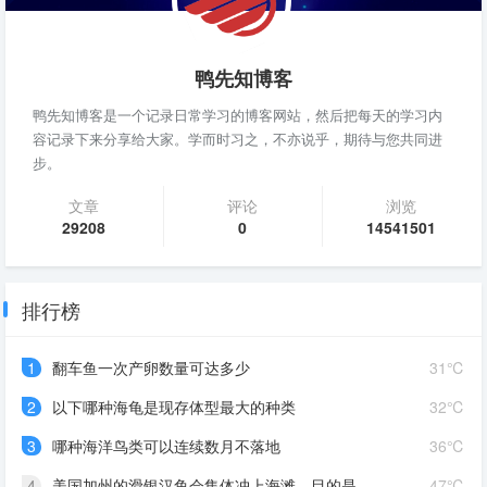
鸭先知博客
鸭先知博客是一个记录日常学习的博客网站，然后把每天的学习内
容记录下来分享给大家。学而时习之，不亦说乎，期待与您共同进
步。
文章
评论
浏览
29208
0
14541501
排行榜
1
翻车鱼一次产卵数量可达多少
31℃
2
以下哪种海龟是现存体型最大的种类
32℃
3
哪种海洋鸟类可以连续数月不落地
36℃
4
美国加州的滑银汉鱼会集体冲上海滩，目的是
47℃