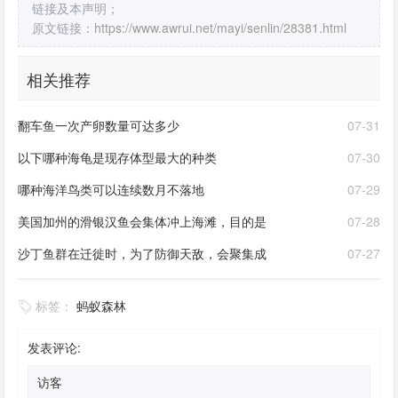
链接及本声明；
原文链接：
https://www.awrui.net/mayi/senlin/28381.html
相关推荐
翻车鱼一次产卵数量可达多少
07-31
以下哪种海龟是现存体型最大的种类
07-30
哪种海洋鸟类可以连续数月不落地
07-29
美国加州的滑银汉鱼会集体冲上海滩，目的是
07-28
沙丁鱼群在迁徙时，为了防御天敌，会聚集成
07-27
标签：
蚂蚁森林
发表评论: