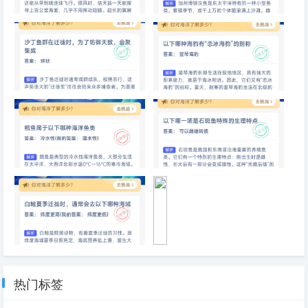
哪种海洋鸟类可以连续数月不落
美国加州的滑银汉鱼会集体冲上
地
海滩，目的是
沙丁鱼群在迁徙时，为了防御天
以下哪种海豹有“恋冰海豹”的别
敌，会聚集成
称
鳕鱼属于以下哪种海洋鱼类
以下哪一项是石斑鱼特殊的生理
特点
白鲸夏季迁徙时，通常会去以下
为
哪种海域
什
么
热门标签
深
海