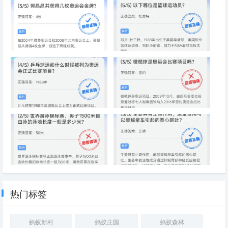
打金牌吗
“大脖子病”
郭晶晶共获得几枚奥运会金牌
以下哪位是篮球运动员
乒乓球运动什么时候被列为奥运
橄榄球是奥运会比赛项目吗
会正式比赛项目
世界游泳锦标赛，男子1500米
生姜具有止呕作用，适量食用可
自由泳的泳池长度一般是多少米
以缓解晕车引起的恶心呕吐
热门标签
蚂蚁新村
蚂蚁庄园
蚂蚁森林