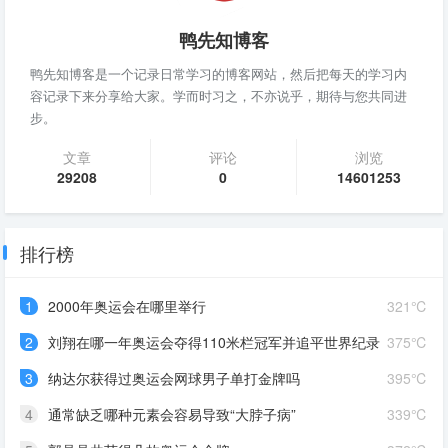
鸭先知博客
鸭先知博客是一个记录日常学习的博客网站，然后把每天的学习内
容记录下来分享给大家。学而时习之，不亦说乎，期待与您共同进
步。
文章
评论
浏览
29208
0
14601253
排行榜
1
2000年奥运会在哪里举行
321℃
2
刘翔在哪一年奥运会夺得110米栏冠军并追平世界纪录
375℃
3
纳达尔获得过奥运会网球男子单打金牌吗
395℃
4
通常缺乏哪种元素会容易导致“大脖子病”
339℃