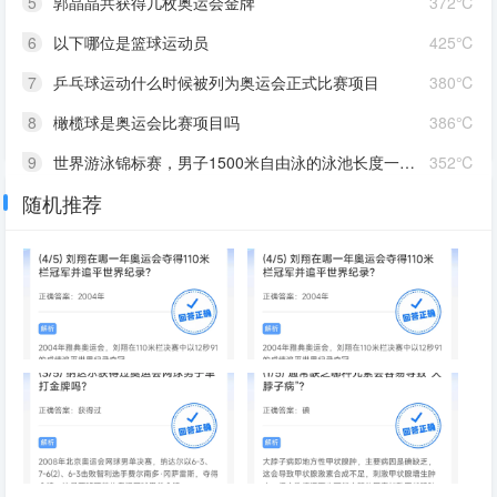
5
郭晶晶共获得几枚奥运会金牌
372℃
6
以下哪位是篮球运动员
425℃
7
乒乓球运动什么时候被列为奥运会正式比赛项目
380℃
8
橄榄球是奥运会比赛项目吗
386℃
9
世界游泳锦标赛，男子1500米自由泳的泳池长度一般是多少米
352℃
随机推荐
10
生姜具有止呕作用，适量食用可以缓解晕车引起的恶心呕吐
380℃
2000年奥运会在哪里举行
刘翔在哪一年奥运会夺得110米
栏冠军并追平世界纪录
纳达尔获得过奥运会网球男子单
通常缺乏哪种元素会容易导致