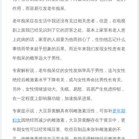
作用，而容易引发老年痴呆。
老年痴呆症在生活中我还没有见过相关患者，但是，在电视
剧上面我已经见识到了它的厉害之处。基本上家里有老人患
上此病的话，家里的人就要为他而担心了，生怕他忘记什么
事情而带来超乎想象的后果。而近年来我们发现女性患有老
年痴呆的概率远大于男性。
专家解析说，老年痴呆症的女性发病率高于男性，这与女性
绝经后雌激素水平下降有关，或与女性寿命比男性长有关。
另外，女性情绪波动大。失眠、易怒、容易产生焦虑抑郁，
在一定程度上影响脑功能，加速痴呆进展。
专家提示说，大豆异黄酮具有弱雌激素活性，可弥补
更年期
妇女
因绝经而减少的雌激素，大豆异黄酮存在于黄豆中，更
年期女性可以经常喝豆浆、吃些豆制品来弥补雌激素的不
足，使雌激素维持在正常水平，有助于缓解绝经后雌激素水