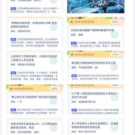
以下哪个地区是傩舞的重要传承
以下哪个职业与智能汽车行业密
地
切相关
“稍梅好吃难和面，皮薄包馅打
红线女是我国哪个剧种的表演艺
花难”说的是哪种非遗技艺
术家
公路养护工作繁琐复杂，合格的
舞龙是少数民族地区特有的艺术
公路养护工程技术人员应该是
形式吗
“横山鸭扎包”是我国哪个省份的
以下哪一项是测绘和地理信息工
非遗美食
程技术人员的工作内容