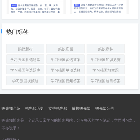
在唐卡的色彩象征意义中，以下
专门评估老年人身体与自理能
哪种颜色通常表示吉祥、纯洁
力，以便提供精准养老服务的职
业是
热门标签
蚂蚁新村
蚂蚁庄园
蚂蚁森林
学习强国多选题库
学习强国多选答案
学习强国知识竞赛
学习强国单选题库
学习强国单项选择
学习强国填空题
学习强国视频题
学习强国视频答案
学习强国题目答案
鸭先知介绍
鸭先知历史
支持鸭先知
链接鸭先知
鸭先知公告
鸭先知博客是一个记录日常学习的博客网站，分享每天的学习笔记，学而时习之，
不亦说乎！
友情链接：