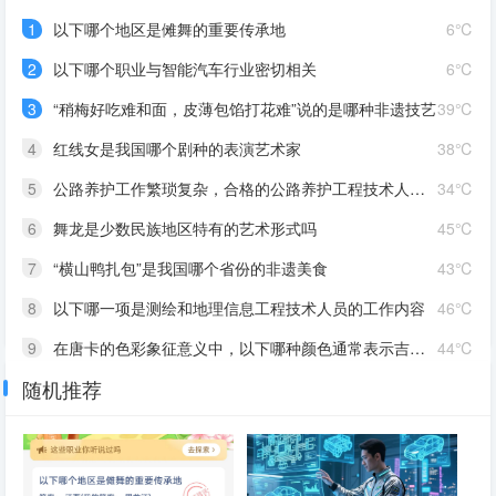
1
以下哪个地区是傩舞的重要传承地
6℃
2
以下哪个职业与智能汽车行业密切相关
6℃
3
“稍梅好吃难和面，皮薄包馅打花难”说的是哪种非遗技艺
39℃
4
红线女是我国哪个剧种的表演艺术家
38℃
5
公路养护工作繁琐复杂，合格的公路养护工程技术人员应该是
34℃
6
舞龙是少数民族地区特有的艺术形式吗
45℃
7
“横山鸭扎包”是我国哪个省份的非遗美食
43℃
8
以下哪一项是测绘和地理信息工程技术人员的工作内容
46℃
9
在唐卡的色彩象征意义中，以下哪种颜色通常表示吉祥、纯洁
44℃
随机推荐
10
专门评估老年人身体与自理能力，以便提供精准养老服务的职业是
63℃