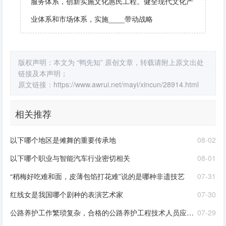
服务体系，创新实施文化惠民工程。健全现代文化产
业体系和市场体系，实施____带动战略
版权声明：本文为 “鸭先知” 原创文章，转载请附上原文出处
链接及本声明；
原文链接：
https://www.awrui.net/mayi/xincun/28914.html
相关推荐
以下哪个地区是傩舞的重要传承地
08-02
以下哪个职业与智能汽车行业密切相关
08-01
“稍梅好吃难和面，皮薄包馅打花难”说的是哪种非遗技艺
07-31
红线女是我国哪个剧种的表演艺术家
07-30
公路养护工作繁琐复杂，合格的公路养护工程技术人员应该是
07-29