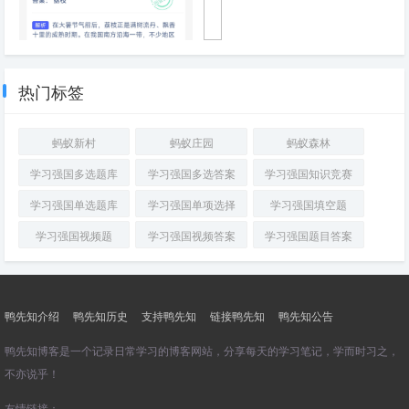
大暑时节，以下哪种水果正是成
手
熟之际
机
快
热门标签
充
主
要
蚂蚁新村
蚂蚁庄园
蚂蚁森林
采
用
学习强国多选题库
学习强国多选答案
学习强国知识竞赛
哪
种
学习强国单选题库
学习强国单项选择
学习强国填空题
方
式
学习强国视频题
学习强国视频答案
学习强国题目答案
提
升
充
电
速
鸭先知介绍
鸭先知历史
支持鸭先知
链接鸭先知
鸭先知公告
度
鸭先知博客是一个记录日常学习的博客网站，分享每天的学习笔记，学而时习之，
不亦说乎！
友情链接：