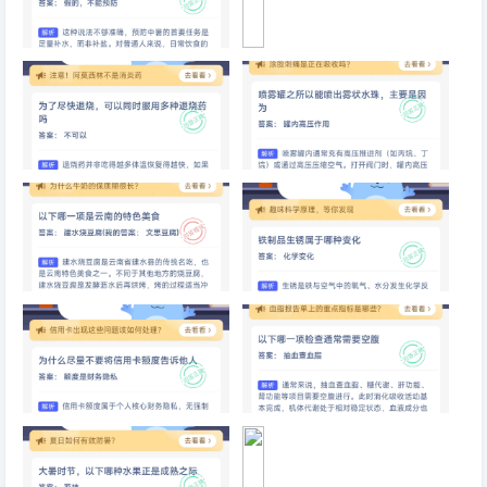
喝淡盐水能预防中暑，真的吗
为
什
么
用
铜
锅
涮
为了尽快退烧，可以同时服用多
喷雾罐之所以能喷出雾状水珠，
肉
种退烧药
主要是因为
味
道
比
铁
锅
以下哪一项是云南的特色美食
铁制品生锈属于哪种变化
更
鲜
美
为什么尽量不要将信用卡额度告
以下哪一项检查通常需要空腹
诉他人