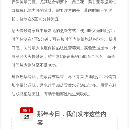
养保留最完整。尤其适合胡萝卜、西兰花、紫甘蓝等脂溶性
或抗氧化能力强的蔬菜。需要注意的是，蒸的时间不宜过
长，控制在5至10分钟为宜。
急火快炒是家庭中最常见的烹饪方式。使用旺火短时翻炒，
时间控制在1至2分钟，可在短时间内使细胞结构软化，提升
口感，同时最大限度保留热敏性营养素。实验数据显示，小
白菜经大火快炒后，维生素C保留率约为65%至70%，而长
时间炖煮则降至不足40%。
建议热锅冷油，先放蒜末爆香，再下青菜快速翻炒，出锅前
加少量盐调味，避免过早加盐导致水分渗出过多。用亚麻籽
油或橄榄油烹饪，有助于脂溶性维生素吸收。
05月
那年今日，我们发布这些内
25
容