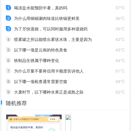
1
喝淡盐水能预防中暑，真的吗
37℃
2
为什么用铜锅涮肉味道比铁锅更鲜美
36℃
3
为了尽快退烧，可以同时服用多种退烧药
35℃
4
喷雾罐之所以能喷出雾状水珠，主要是因为
43℃
5
以下哪一项是云南的特色美食
43℃
6
铁制品生锈属于哪种变化
44℃
7
为什么尽量不要将信用卡额度告诉他人
51℃
8
以下哪一项检查通常需要空腹
49℃
9
大暑时节，以下哪种水果正是成熟之际
52℃
随机推荐
10
手机快充主要采用哪种方式提升充电速度
40℃