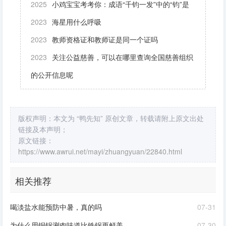
2025
小鸡宝宝考考你：成语“千钧一发”中的“钧”是
2023
海星用什么呼吸
2023
教师资格证和教师证是同一个证吗
2023
关注公益慈善，可以在哪里查询全国慈善组织
的公开信息呢
版权声明：本文为 “鸭先知” 原创文章，转载请附上原文出处
链接及本声明；
原文链接：
https://www.awrui.net/mayi/zhuangyuan/22840.html
相关推荐
喝淡盐水能预防中暑，真的吗
07-31
为什么用铜锅涮肉味道比铁锅更鲜美
07-30