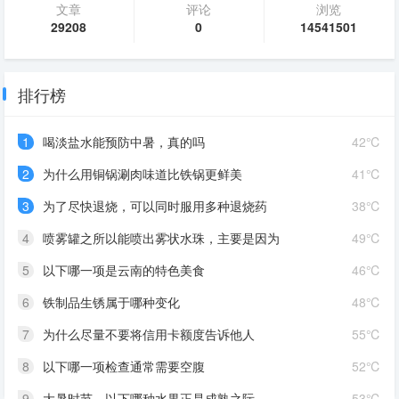
文章
评论
浏览
29208
0
14541501
排行榜
1
喝淡盐水能预防中暑，真的吗
42℃
2
为什么用铜锅涮肉味道比铁锅更鲜美
41℃
3
为了尽快退烧，可以同时服用多种退烧药
38℃
4
喷雾罐之所以能喷出雾状水珠，主要是因为
49℃
5
以下哪一项是云南的特色美食
46℃
6
铁制品生锈属于哪种变化
48℃
7
为什么尽量不要将信用卡额度告诉他人
55℃
8
以下哪一项检查通常需要空腹
52℃
9
大暑时节，以下哪种水果正是成熟之际
53℃