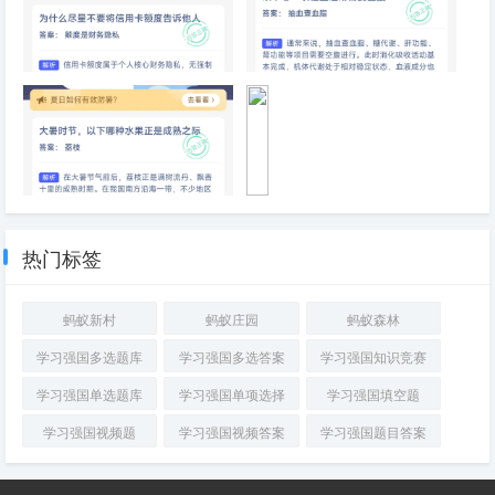
美
为什么尽量不要将信用卡额度告
以下哪一项检查通常需要空腹
诉他人
大暑时节，以下哪种水果正是成
手
熟之际
机
快
热门标签
充
主
要
蚂蚁新村
蚂蚁庄园
蚂蚁森林
采
用
学习强国多选题库
学习强国多选答案
学习强国知识竞赛
哪
种
学习强国单选题库
学习强国单项选择
学习强国填空题
方
式
学习强国视频题
学习强国视频答案
学习强国题目答案
提
升
充