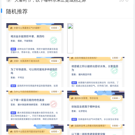
随机推荐
10
手机快充主要采用哪种方式提升充电速度
40℃
喝淡盐水能预防中暑，真的吗
为
什
么
用
铜
锅
涮
为了尽快退烧，可以同时服用多
喷雾罐之所以能喷出雾状水珠，
肉
种退烧药
主要是因为
味
道
比
铁
锅
以下哪一项是云南的特色美食
铁制品生锈属于哪种变化
更
鲜