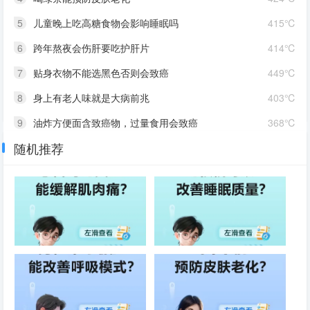
5
儿童晚上吃高糖食物会影响睡眠吗
415℃
6
跨年熬夜会伤肝要吃护肝片
414℃
7
贴身衣物不能选黑色否则会致癌
449℃
8
身上有老人味就是大病前兆
403℃
9
油炸方便面含致癌物，过量食用会致癌
368℃
随机推荐
10
被蚂蚁咬伤后应立即用冰块冷敷
385℃
感冒时吃黄豆能缓解肌肉痛
吃核桃可以改善睡眠质量