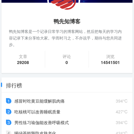
鸭先知博客
鸭先知博客是一个记录日常学习的博客网站，然后把每天的学习内
容记录下来分享给大家。学而时习之，不亦说乎，期待与您共同进
步。
文章
评论
浏览
29208
0
14541501
排行榜
1
感冒时吃黄豆能缓解肌肉痛
394℃
2
吃核桃可以改善睡眠质量
427℃
3
男性练习瑜伽能改善呼吸模式
394℃
4
喝绿茶能预防皮肤老化
424℃