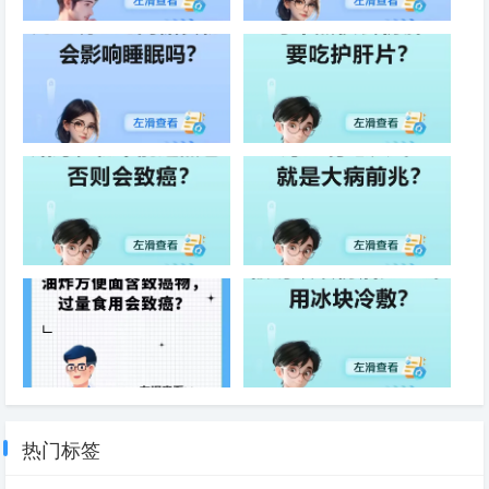
男性练习瑜伽能改善呼吸模式
喝绿茶能预防皮肤老化
儿童晚上吃高糖食物会影响睡眠
跨年熬夜会伤肝要吃护肝片
吗
贴身衣物不能选黑色否则会致癌
身上有老人味就是大病前兆
油炸方便面含致癌物，过量食用
被蚂蚁咬伤后应立即用冰块冷敷
会致癌
热门标签