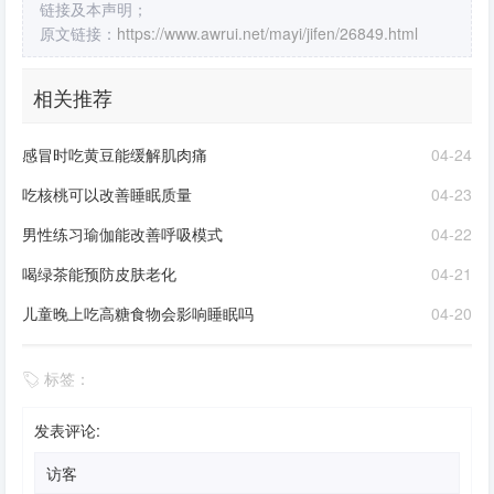
链接及本声明；
原文链接：
https://www.awrui.net/mayi/jifen/26849.html
相关推荐
感冒时吃黄豆能缓解肌肉痛
04-24
吃核桃可以改善睡眠质量
04-23
男性练习瑜伽能改善呼吸模式
04-22
喝绿茶能预防皮肤老化
04-21
儿童晚上吃高糖食物会影响睡眠吗
04-20
标签：
发表评论: