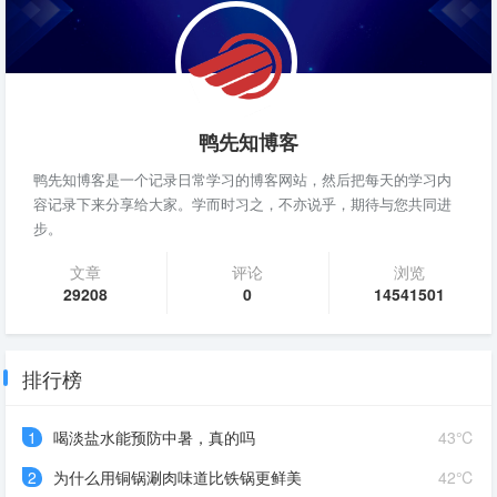
鸭先知博客
鸭先知博客是一个记录日常学习的博客网站，然后把每天的学习内
容记录下来分享给大家。学而时习之，不亦说乎，期待与您共同进
步。
文章
评论
浏览
29208
0
14541501
排行榜
1
喝淡盐水能预防中暑，真的吗
43℃
2
为什么用铜锅涮肉味道比铁锅更鲜美
42℃