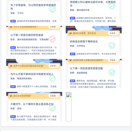
么
用
铜
锅
涮
为了尽快退烧，可以同时服用多
喷雾罐之所以能喷出雾状水珠，
肉
种退烧药
主要是因为
味
道
比
铁
锅
以下哪一项是云南的特色美食
铁制品生锈属于哪种变化
更
鲜
美
为什么尽量不要将信用卡额度告
以下哪一项检查通常需要空腹
诉他人
大暑时节，以下哪种水果正是成
手
熟之际
机