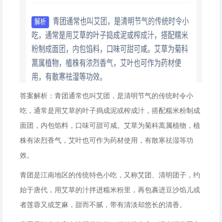
答案解析：青团通常也叫艾团，是清明节气的传统时令小
吃，通常是用艾草的叶子捣成泥或榨成汁，搭配糯米粉制成
面团，内包馅料，口味可甜可咸。艾草为菊科蒿属植物，植
株有浓烈香气，艾叶也可作为药材使用，有散寒祛湿等功
效。
青团是江南地区的传统特色小吃，又称艾团、清明团子，约
始于唐代，用艾草的汁拌进糯米粉里，再包裹进豆沙馅儿或
者莲蓉又或芝麻，甜而不腻，带有清淡却悠长的清香。