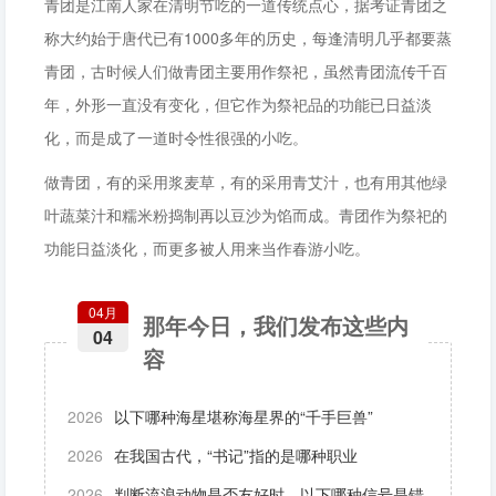
青团是江南人家在清明节吃的一道传统点心，据考证青团之
称大约始于唐代已有1000多年的历史，每逢清明几乎都要蒸
青团，古时候人们做青团主要用作祭祀，虽然青团流传千百
年，外形一直没有变化，但它作为祭祀品的功能已日益淡
化，而是成了一道时令性很强的小吃。
做青团，有的采用浆麦草，有的采用青艾汁，也有用其他绿
叶蔬菜汁和糯米粉捣制再以豆沙为馅而成。青团作为祭祀的
功能日益淡化，而更多被人用来当作春游小吃。
04月
那年今日，我们发布这些内
04
容
2026
以下哪种海星堪称海星界的“千手巨兽”
2026
在我国古代，“书记”指的是哪种职业
2026
判断流浪动物是否友好时，以下哪种信号是错