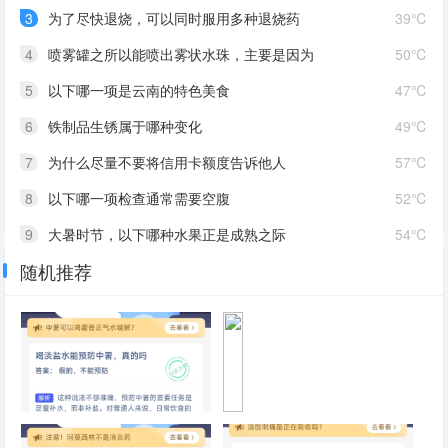
3
为了尽快退烧，可以同时服用多种退烧药
39℃
4
喷雾罐之所以能喷出雾状水珠，主要是因为
50℃
5
以下哪一项是云南的特色美食
47℃
6
铁制品生锈属于哪种变化
49℃
7
为什么尽量不要将信用卡额度告诉他人
57℃
8
以下哪一项检查通常需要空腹
52℃
9
大暑时节，以下哪种水果正是成熟之际
54℃
随机推荐
10
手机快充主要采用哪种方式提升充电速度
41℃
喝淡盐水能预防中暑，真的吗
为
什