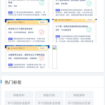
沙丁鱼群在迁徙时，为了防御天
以下哪种海豹有“恋冰海豹”的别
敌，会聚集成
称
鳕鱼属于以下哪种海洋鱼类
以下哪一项是石斑鱼特殊的生理
特点
白鲸夏季迁徙时，通常会去以下
为
哪种海域
什
么
热门标签
深
海
里
蚂蚁新村
蚂蚁庄园
蚂蚁森林
很
难
学习强国多选题库
学习强国多选答案
学习强国知识竞赛
看