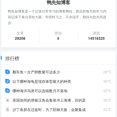
鸭先知博客
鸭先知博客是一个记录日常学习的博客网站，然后把每天的学习内
容记录下来分享给大家。学而时习之，不亦说乎，期待与您共同进
步。
文章
评论
浏览
29208
0
14518325
排行榜
1
翻车鱼一次产卵数量可达多少
28℃
2
以下哪种海龟是现存体型最大的种类
30℃
3
哪种海洋鸟类可以连续数月不落地
33℃
4
美国加州的滑银汉鱼会集体冲上海滩，目的是
39℃
5
沙丁鱼群在迁徙时，为了防御天敌，会聚集成
33℃