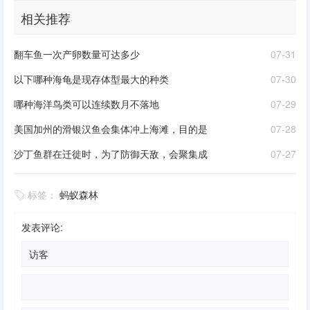
相关推荐
翻车鱼一次产卵数量可达多少
07-31
以下哪种海龟是现存体型最大的种类
07-30
哪种海洋鸟类可以连续数月不落地
07-29
美国加州的滑银汉鱼会集体冲上海滩，目的是
07-28
沙丁鱼群在迁徙时，为了防御天敌，会聚集成
07-27
标签：
蚂蚁森林
发表评论: