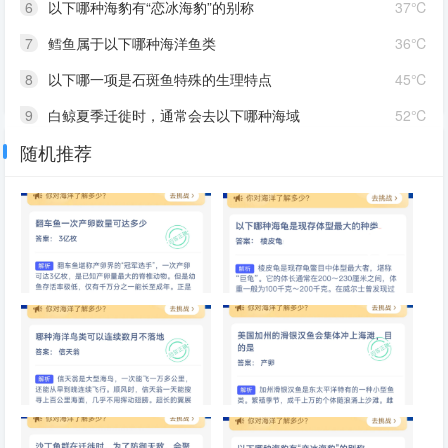
6
以下哪种海豹有“恋冰海豹”的别称
37℃
7
鳕鱼属于以下哪种海洋鱼类
36℃
8
以下哪一项是石斑鱼特殊的生理特点
45℃
9
白鲸夏季迁徙时，通常会去以下哪种海域
52℃
随机推荐
10
为什么深海里很难看到绿色植物
54℃
翻车鱼一次产卵数量可达多少
以下哪种海龟是现存体型最大的
种类
哪种海洋鸟类可以连续数月不落
美国加州的滑银汉鱼会集体冲上
地
海滩，目的是