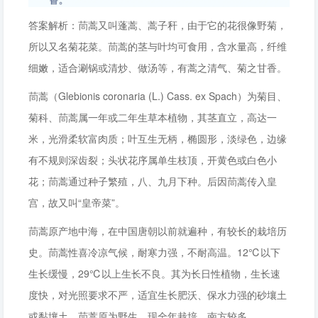
答案解析：茼蒿又叫蓬蒿、蒿子秆，由于它的花很像野菊，
所以又名菊花菜。茼蒿的茎与叶均可食用，含水量高，纤维
细嫩，适合涮锅或清炒、做汤等，有蒿之清气、菊之甘香。
茼蒿（Glebionis coronaria (L.) Cass. ex Spach）为菊目、
菊科、茼蒿属一年或二年生草本植物，其茎直立，高达一
米，光滑柔软富肉质；叶互生无柄，椭圆形，淡绿色，边缘
有不规则深齿裂；头状花序属单生枝顶，开黄色或白色小
花；茼蒿通过种子繁殖，八、九月下种。后因茼蒿传入皇
宫，故又叫“皇帝菜”。
茼蒿原产地中海，在中国唐朝以前就遍种，有较长的栽培历
史。茼蒿性喜冷凉气候，耐寒力强，不耐高温。12℃以下
生长缓慢，29℃以上生长不良。其为长日性植物，生长速
度快，对光照要求不严，适宜生长肥沃、保水力强的砂壤土
或黏壤土。茼蒿原为野生，现全年栽培，南方较多。