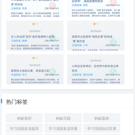
以下哪种蔬菜有“菊花菜”的别称
苏轼有诗云“北方苦寒今未已，
雪底波棱如铁甲”，猜猜是哪种
蔬菜
古人所说的“促织”指的是哪种小
我国农业起源有“南稻北粟”的说
动物
法，“粟”指的是
银杏树上结的白果，其实是它的
自然界中的老虎会爬树吗
热门标签
蚂蚁新村
蚂蚁庄园
蚂蚁森林
学习强国多选题库
学习强国多选答案
学习强国知识竞赛