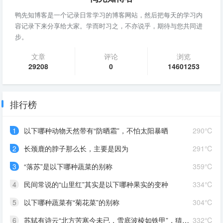
鸭先知博客是一个记录日常学习的博客网站，然后把每天的学习内
容记录下来分享给大家。学而时习之，不亦说乎，期待与您共同进
步。
文章
评论
浏览
29208
0
14601253
排行榜
1
以下哪种动物天然带有“防晒霜”，不怕太阳暴晒
290℃
2
长颈鹿的脖子那么长，主要是因为
291℃
3
“落苏”是以下哪种蔬菜的别称
359℃
4
民间常说的“山里红”其实是以下哪种果实的变种
334℃
5
以下哪种蔬菜有“菊花菜”的别称
304℃
6
苏轼有诗云“北方苦寒今未已，雪底波棱如铁甲”，猜猜是哪种蔬菜
332℃