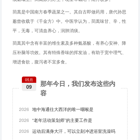
茼蒿是中国南方春季蔬菜之一。其自古即做药用，唐代孙思
邈曾收载于《千金方》中。中医学认为，茼蒿味甘、辛，性
平，无毒，可清血养心，润肺消痰。
茼蒿其中含有丰富的维生素及多种氨基酸，有养心安神、降
压补脑等功效。其有特殊香味的挥发油，有助于宽中理气、
增进食欲，腹泻者不宜多食。
05月
那年今日，我们发布这些内
09
容
2026
地中海通往大西洋的唯一咽喉是
2026
“老年活动策划师”的主要工作是
2026
运动后满身大汗，可以立刻冲进浴室洗澡吗