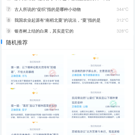
7
古人所说的“促织”指的是哪种小动物
344℃
8
我国农业起源有“南稻北粟”的说法，“粟”指的是
312℃
9
银杏树上结的白果，其实是它的
328℃
随机推荐
10
自然界中的老虎会爬树吗
292℃
以下哪种动物天然带有“防晒
长颈鹿的脖子那么长，主要是因
霜”，不怕太阳暴晒
为
“落苏”是以下哪种蔬菜的别称
民间常说的“山里红”其实是以下
哪种果实的变种