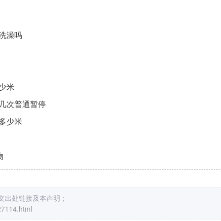
洗澡吗
少米
几次普通暂停
多少米
物
原文出处链接及本声明；
27114.html