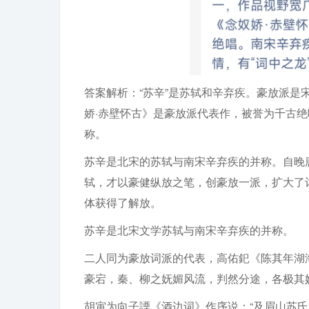
答案解析：“苏辛”是苏轼和辛弃疾。豪放派
娇·赤壁怀古》是豪放派代表作，被誉为千古绝
称。
苏辛是北宋的苏轼与南宋辛弃疾的并称。自晚
轼，才以豪健纵放之笔，创豪放一派，扩大了
体获得了解放。
苏辛是北宋文学苏轼与南宋辛弃疾的并称。
二人同为豪放词派的代表，高佑釲《陈其年湖
豪宕，秦、柳之妩媚风流，判然分途，各极其妙
胡寅为向子諲《酒边词》作序说：“及眉山苏