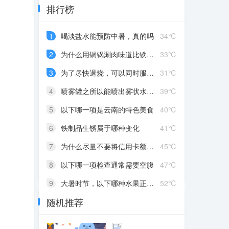
排行榜
1
喝淡盐水能预防中暑，真的吗
34℃
2
为什么用铜锅涮肉味道比铁锅更鲜美
33℃
3
为了尽快退烧，可以同时服用多种退烧药
31℃
4
喷雾罐之所以能喷出雾状水珠，主要是因为
39℃
5
以下哪一项是云南的特色美食
40℃
6
铁制品生锈属于哪种变化
41℃
7
为什么尽量不要将信用卡额度告诉他人
45℃
8
以下哪一项检查通常需要空腹
47℃
9
大暑时节，以下哪种水果正是成熟之际
52℃
随机推荐
10
手机快充主要采用哪种方式提升充电速度
40℃