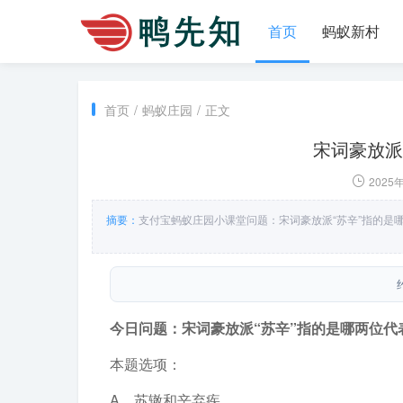
首页
蚂蚁新村
首页
/
蚂蚁庄园
/
正文
宋词豪放派
2025
摘要：
支付宝蚂蚁庄园小课堂问题：宋词豪放派“苏辛”指的是
今日问题：宋词豪放派“苏辛”指的是哪两位代
本题选项：
A．苏辙和辛弃疾