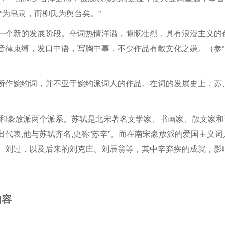
”为皂隶，而柳氏为舆台矣。”
一个新的发展阶段。辛词热情洋溢，慷慨壮烈，具有浪漫主义的
音律束缚，发口中语，写胸中事，不少作品有散文化之嫌。（参“
所作婉约词，并不亚于婉约派词人的作品。在词的发展史上，苏
派和豪放派两个派系。苏轼是北宋著名文学家、书画家、散文家和
代表,他与苏轼齐名,史称“苏辛”。而在南宋豪放派的爱国主义词
、刘过，以及后来的刘克庄、刘辰翁等，其中辛弃疾的成就，影
内容