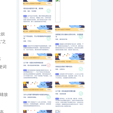
喝淡盐水能预防
为
中暑，真的吗
什
念奴
么
用
”之
铜
锅
涮
为了尽快退烧，
喷雾罐之所以能
肉
可以同时服用多
喷出雾状水珠，
苏
味
种退烧药
主要是因为
道
使词
比
铁
锅
以下哪一项是云
铁制品生锈属于
更
南的特色美食
哪种变化
鲜
美
雄放
为什么尽量不要
以下哪一项检查
高