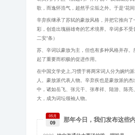
歌，而逸怀浩气，超然乎尘垢之外。于是“花间
辛弃疾继承了苏轼的豪放风格，并把它推向了
彩，创造出瑰丽雄奇的艺术境界。辛词多不受
二安”条）
苏、辛词以豪放为主，但也有多种风格并存。
起了重要而积极的促进作用。
在中国文学史上,习惯于将两宋词人分为婉约
人。豪放派代表人物。辛弃疾也是豪放派的杰出
中，诸如岳飞、张元干、张孝祥、陆游、陈亮
大，成为词坛领袖人物。
05月
那年今日，我们发布这些
09