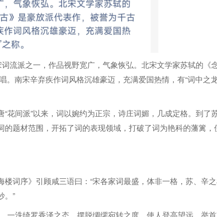
是宋词流派之一，作品视野宽广，气象恢弘。北宋文学家苏轼的《
唱。南宋辛弃疾作词风格沉雄豪迈，充满爱国热情，有“词中之龙
唐“花间派”以来，词以婉约为正宗，诗庄词媚，几成定格。到了
词的题材范围，开拓了词的表现领域，打破了词为艳科的藩篱，
海楼词序》引顾咸三语曰：“宋各家词最盛，体非一格，苏、辛之
。”
氏，一洗绮罗香泽之态，摆脱绸缪宛转之度，使人登高望远，举首