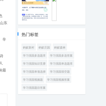
将信用卡额度告
通常需要空腹
诉他人
色
山东
大暑时节，以下
手
哪种水果正是成
机
熟之际
快
热门标签
充
、辛
主
要
蚂蚁新村
蚂蚁庄园
蚂蚁森林
采
用
诗
学习强国多选题库
学习强国多选答案
哪
种
人
学习强国知识竞赛
学习强国单选题库
方
响最
式
学习强国单项选择
学习强国填空题
提
升
学习强国视频题
学习强国视频答案
充
电
学习强国题目答案
速
度