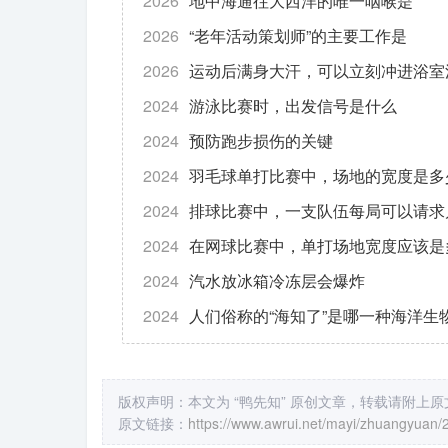
2026
地中海通往大西洋的唯一咽喉是
2026
“老年活动策划师”的主要工作是
2026
运动后满身大汗，可以立刻冲进浴室
2024
游泳比赛时，出发信号是什么
2024
预防跑步损伤的关键
2024
羽毛球单打比赛中，场地的宽度是多
2024
排球比赛中，一支队伍每局可以请求
2024
在网球比赛中，单打场地宽度应该是
2024
汽水放冰箱冷冻层会爆炸
2024
人们俗称的“海知了”是哪一种海洋生
版权声明：本文为 “鸭先知” 原创文章，转载请附上
原文链接：
https://www.awrui.net/mayi/zhuangyuan/