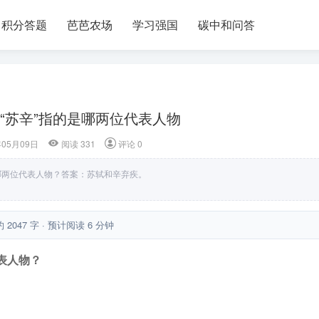
积分答题
芭芭农场
学习强国
碳中和问答
“苏辛”指的是哪两位代表人物
年05月09日
阅读 331
评论 0
哪两位代表人物？答案：苏轼和辛弃疾。
约 2047 字 · 预计阅读 6 分钟
表人物？