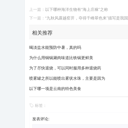
上一篇：
以下哪种海洋生物有“海上庄稼”之称
下一篇：
“九秋风露越窑开，夺得千峰翠色来”描写是我
相关推荐
喝淡盐水能预防中暑，真的吗
为什么用铜锅涮肉味道比铁锅更鲜美
为了尽快退烧，可以同时服用多种退烧药
喷雾罐之所以能喷出雾状水珠，主要是因为
以下哪一项是云南的特色美食
标签：
发表评论: