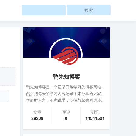
Search
鸭先知博客
鸭先知博客是一个记录日常学习的博客网站，
然后把每天的学习内容记录下来分享给大家。
学而时习之，不亦说乎，期待与您共同进步。
文章
评论
浏览
29208
0
14541501