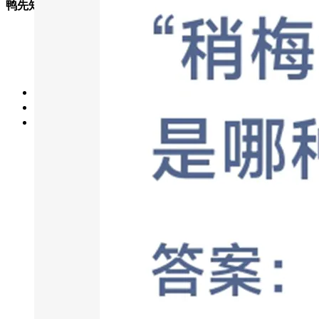
鸭先知博客
鸭先知博客是一个记录日常学习的博客网站，然后把每
天的学习内容记录下来分享给大家。学而时习之，不亦
说乎，期待与您共同进步。
文章
29208
评论
0
浏览
14541501