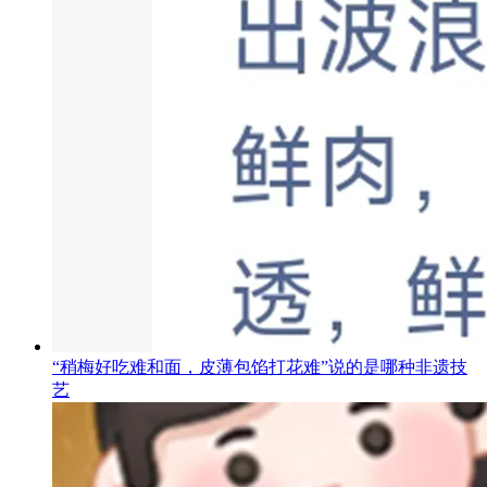
“稍梅好吃难和面，皮薄包馅打花难”说的是哪种非遗技
艺