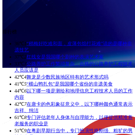
排行榜
36℃
1
“稍梅好吃难和面，皮薄包馅打花难”说的是哪种非
遗技艺
37℃
2
红线女是我国哪个剧种的表演艺术家
33℃
3
公路养护工作繁琐复杂，合格的公路养护工程技术
人员应该是
42℃
4
舞龙是少数民族地区特有的艺术形式吗
41℃
5
“横山鸭扎包”是我国哪个省份的非遗美食
44℃
6
以下哪一项是测绘和地理信息工程技术人员的工作
内容
42℃
7
在唐卡的色彩象征意义中，以下哪种颜色通常表示
吉祥、纯洁
61℃
8
专门评估老年人身体与自理能力，以便提供精准养
老服务的职业是
51℃
9
在粤剧早期行当中，专门扮演性格刚强、粗犷的男