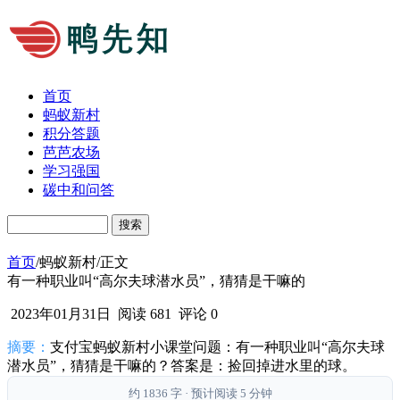
首页
蚂蚁新村
积分答题
芭芭农场
学习强国
碳中和问答
Search
首页
/
蚂蚁新村
/
正文
有一种职业叫“高尔夫球潜水员”，猜猜是干嘛的
2023年01月31日
阅读 681
评论 0
摘要：
支付宝蚂蚁新村小课堂问题：有一种职业叫“高尔夫球
潜水员”，猜猜是干嘛的？答案是：捡回掉进水里的球。
约 1836 字 · 预计阅读 5 分钟