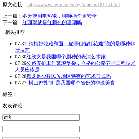
原文链接：
https://www.awrui.net/mayi/xincun/18175.html
上一篇：
冬天使用电热毯，哪种操作更安全
下一篇：
红珊瑚就是红颜色的珊瑚吗
相关推荐
07-31
“稍梅好吃难和面，皮薄包馅打花难”说的是哪种非
遗技艺
07-30
红线女是我国哪个剧种的表演艺术家
07-29
公路养护工作繁琐复杂，合格的公路养护工程技术
人员应该是
07-28
舞龙是少数民族地区特有的艺术形式吗
07-27
“横山鸭扎包”是我国哪个省份的非遗美食
标签：
发表评论: