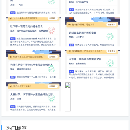
铜
锅
涮
为了尽快退烧，可以同时服用多
喷雾罐之所以能喷出雾状水珠，
肉
种退烧药
主要是因为
味
道
比
铁
锅
以下哪一项是云南的特色美食
铁制品生锈属于哪种变化
更
鲜
美
为什么尽量不要将信用卡额度告
以下哪一项检查通常需要空腹
诉他人
大暑时节，以下哪种水果正是成
手
熟之际
机
快
热门标签
充