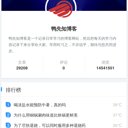
鸭先知博客
鸭先知博客是一个记录日常学习的博客网站，然后把每天的学习内
容记录下来分享给大家。学而时习之，不亦说乎，期待与您共同进
步。
文章
评论
浏览
29208
0
14541501
排行榜
1
喝淡盐水能预防中暑，真的吗
38℃
2
为什么用铜锅涮肉味道比铁锅更鲜美
37℃
3
为了尽快退烧，可以同时服用多种退烧药
36℃