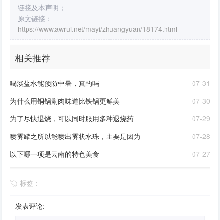
链接及本声明；
原文链接：
https://www.awrui.net/mayi/zhuangyuan/18174.html
相关推荐
喝淡盐水能预防中暑，真的吗
07-31
为什么用铜锅涮肉味道比铁锅更鲜美
07-30
为了尽快退烧，可以同时服用多种退烧药
07-29
喷雾罐之所以能喷出雾状水珠，主要是因为
07-28
以下哪一项是云南的特色美食
07-27
标签：
发表评论: