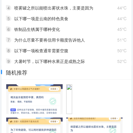
4
喷雾罐之所以能喷出雾状水珠，主要是因为
44℃
5
以下哪一项是云南的特色美食
44℃
6
铁制品生锈属于哪种变化
45℃
7
为什么尽量不要将信用卡额度告诉他人
51℃
8
以下哪一项检查通常需要空腹
50℃
9
大暑时节，以下哪种水果正是成熟之际
52℃
随机推荐
10
手机快充主要采用哪种方式提升充电速度
40℃
喝淡盐水能预防中暑，真的吗
为
什
么
用