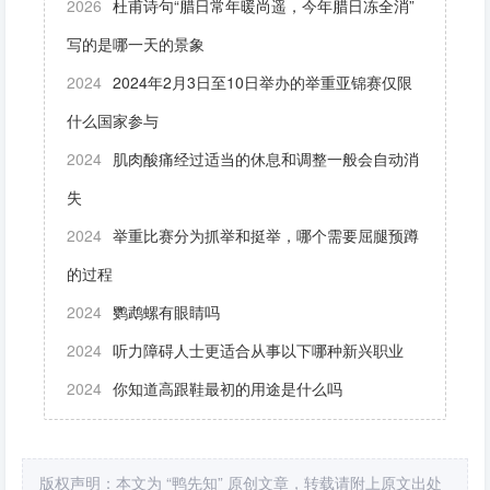
2026
杜甫诗句“腊日常年暖尚遥，今年腊日冻全消”
写的是哪一天的景象
2024
2024年2月3日至10日举办的举重亚锦赛仅限
什么国家参与
2024
肌肉酸痛经过适当的休息和调整一般会自动消
失
2024
举重比赛分为抓举和挺举，哪个需要屈腿预蹲
的过程
2024
鹦鹉螺有眼睛吗
2024
听力障碍人士更适合从事以下哪种新兴职业
2024
你知道高跟鞋最初的用途是什么吗
版权声明：本文为 “鸭先知” 原创文章，转载请附上原文出处