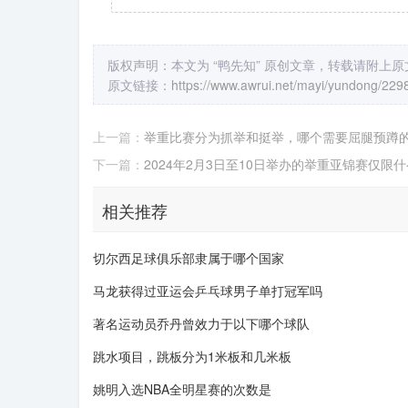
版权声明：本文为 “鸭先知” 原创文章，转载请附上
原文链接：
https://www.awrui.net/mayi/yundong/229
上一篇：
举重比赛分为抓举和挺举，哪个需要屈腿预蹲
下一篇：
2024年2月3日至10日举办的举重亚锦赛仅限
相关推荐
切尔西足球俱乐部隶属于哪个国家
马龙获得过亚运会乒乓球男子单打冠军吗
著名运动员乔丹曾效力于以下哪个球队
跳水项目，跳板分为1米板和几米板
姚明入选NBA全明星赛的次数是