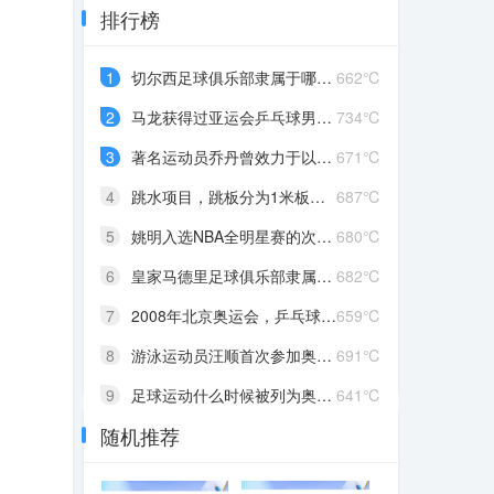
排行榜
1
切尔西足球俱乐部隶属于哪个国家
662℃
2
马龙获得过亚运会乒乓球男子单打冠军吗
734℃
3
著名运动员乔丹曾效力于以下哪个球队
671℃
4
跳水项目，跳板分为1米板和几米板
687℃
5
姚明入选NBA全明星赛的次数是
680℃
6
皇家马德里足球俱乐部隶属于哪个国家
682℃
7
2008年北京奥运会，乒乓球女子单打金牌的获得者是谁
659℃
8
游泳运动员汪顺首次参加奥运会是在哪一年
691℃
9
足球运动什么时候被列为奥运会正式比赛项目
641℃
随机推荐
10
凯尔特人是NBA西部赛区的篮球队还是东部赛区的篮球队
684℃