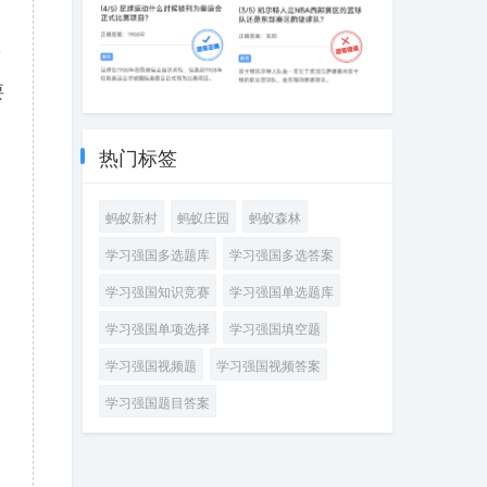
会，乒乓球女子
首次参加奥运会
单打金牌的获得
是在哪一年
者是谁
论
要
足球运动什么时
凯尔特人是NBA
候被列为奥运会
西部赛区的篮球
正式比赛项目
队还是东部赛区
热门标签
的篮球队
蚂蚁新村
蚂蚁庄园
蚂蚁森林
学习强国多选题库
学习强国多选答案
学习强国知识竞赛
学习强国单选题库
学习强国单项选择
学习强国填空题
学习强国视频题
学习强国视频答案
学习强国题目答案