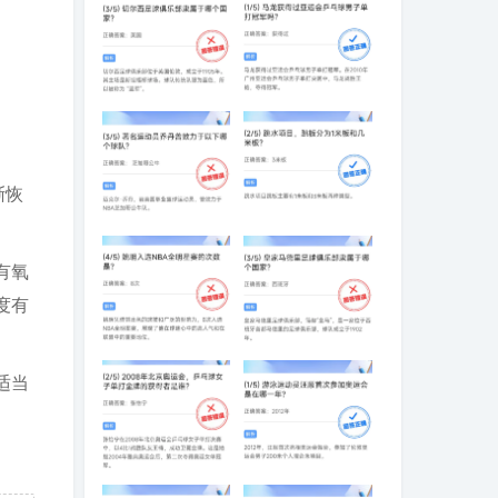
切尔西足球俱乐
马龙获得过亚运
部隶属于哪个国
会乒乓球男子单
家
打冠军吗
渐恢
著名运动员乔丹
跳水项目，跳板
曾效力于以下哪
分为1米板和几米
有氧
个球队
板
度有
姚明入选NBA全
皇家马德里足球
明星赛的次数是
俱乐部隶属于哪
适当
个国家
2008年北京奥运
游泳运动员汪顺