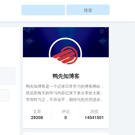
Search
鸭先知博客
鸭先知博客是一个记录日常学习的博客网站，
然后把每天的学习内容记录下来分享给大家。
学而时习之，不亦说乎，期待与您共同进步。
文章
评论
浏览
29208
0
14541501