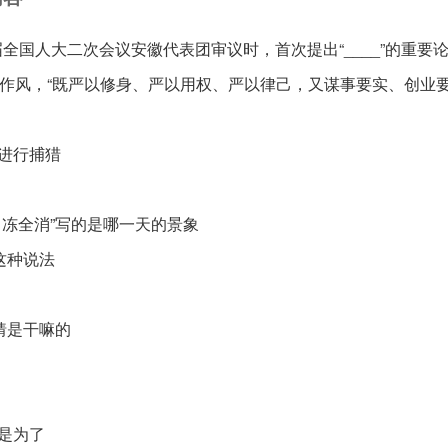
届全国人大二次会议安徽代表团审议时，首次提出“____”的重要
作风，“既严以修身、严以用权、严以律己，又谋事要实、创业
进行捕猎
日冻全消”写的是哪一天的景象
这种说法
猜是干嘛的
是为了