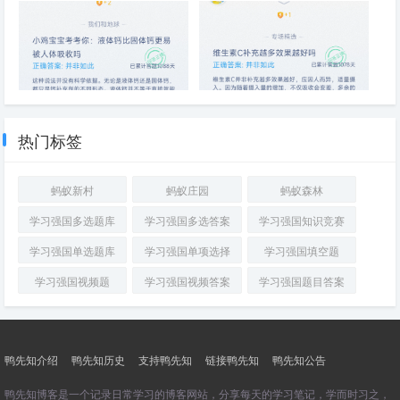
液体钙比固体钙更易被人体吸收
维生素C补充越多效果越好吗
吗
热门标签
蚂蚁新村
蚂蚁庄园
蚂蚁森林
学习强国多选题库
学习强国多选答案
学习强国知识竞赛
学习强国单选题库
学习强国单项选择
学习强国填空题
学习强国视频题
学习强国视频答案
学习强国题目答案
鸭先知介绍
鸭先知历史
支持鸭先知
链接鸭先知
鸭先知公告
鸭先知博客是一个记录日常学习的博客网站，分享每天的学习笔记，学而时习之，