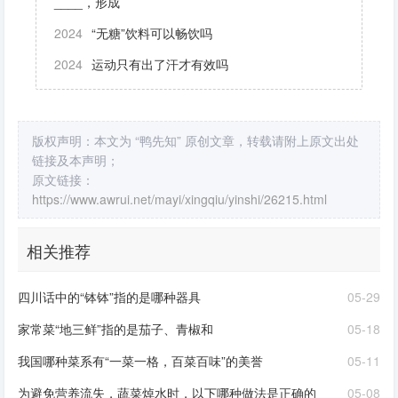
____，形成
2024
“无糖”饮料可以畅饮吗
2024
运动只有出了汗才有效吗
版权声明：本文为 “鸭先知” 原创文章，转载请附上原文出处
链接及本声明；
原文链接：
https://www.awrui.net/mayi/xingqiu/yinshi/26215.html
相关推荐
四川话中的“钵钵”指的是哪种器具
05-29
家常菜“地三鲜”指的是茄子、青椒和
05-18
我国哪种菜系有“一菜一格，百菜百味”的美誉
05-11
为避免营养流失，蔬菜焯水时，以下哪种做法是正确的
05-08