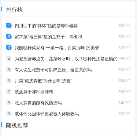
排行榜
1
四川话中的“钵钵”指的是哪种器具
352℃
2
家常菜“地三鲜”指的是茄子、青椒和
360℃
3
我国哪种菜系有“一菜一格，百菜百味”的美誉
337℃
4
为避免营养流失，蔬菜焯水时，以下哪种做法是正确的
286℃
5
有人说生吃茄子可以降血压，这是真的吗
365℃
6
川菜“虎皮青椒”为什么叫“虎皮”
354℃
7
豉油属于哪种调味料
386℃
8
吃大蒜真的能有效防癌吗
340℃
9
液体钙比固体钙更易被人体吸收吗
339℃
随机推荐
10
维生素C补充越多效果越好吗
402℃