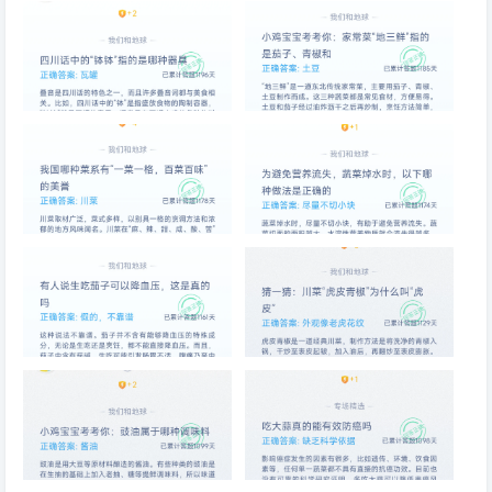
四川话中的“钵钵”指的是哪种器
家常菜“地三鲜”指的是茄子、青
具
椒和
我国哪种菜系有“一菜一格，百
为避免营养流失，蔬菜焯水时，
菜百味”的美誉
以下哪种做法是正确的
有人说生吃茄子可以降血压，这
川菜“虎皮青椒”为什么叫“虎皮”
是真的吗
豉油属于哪种调味料
吃大蒜真的能有效防癌吗