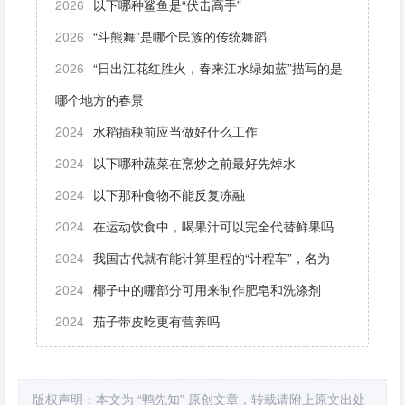
2026
以下哪种鲨鱼是“伏击高手”
2026
“斗熊舞”是哪个民族的传统舞蹈
2026
“日出江花红胜火，春来江水绿如蓝”描写的是
哪个地方的春景
2024
水稻插秧前应当做好什么工作
2024
以下哪种蔬菜在烹炒之前最好先焯水
2024
以下那种食物不能反复冻融
2024
在运动饮食中，喝果汁可以完全代替鲜果吗
2024
我国古代就有能计算里程的“计程车”，名为
2024
椰子中的哪部分可用来制作肥皂和洗涤剂
2024
茄子带皮吃更有营养吗
版权声明：本文为 “鸭先知” 原创文章，转载请附上原文出处