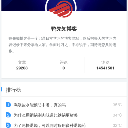
鸭先知博客
鸭先知博客是一个记录日常学习的博客网站，然后把每天的学习内
容记录下来分享给大家。学而时习之，不亦说乎，期待与您共同进
步。
文章
评论
浏览
29208
0
14541501
排行榜
1
喝淡盐水能预防中暑，真的吗
35℃
2
为什么用铜锅涮肉味道比铁锅更鲜美
34℃
3
为了尽快退烧，可以同时服用多种退烧药
32℃