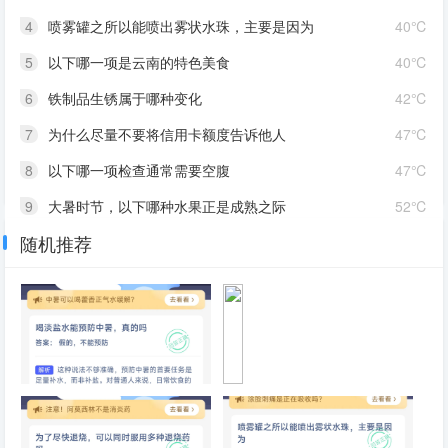
4
喷雾罐之所以能喷出雾状水珠，主要是因为
40℃
5
以下哪一项是云南的特色美食
40℃
6
铁制品生锈属于哪种变化
42℃
7
为什么尽量不要将信用卡额度告诉他人
47℃
8
以下哪一项检查通常需要空腹
47℃
9
大暑时节，以下哪种水果正是成熟之际
52℃
随机推荐
10
手机快充主要采用哪种方式提升充电速度
40℃
喝淡盐水能预防中暑，真的吗
为
什
么
用