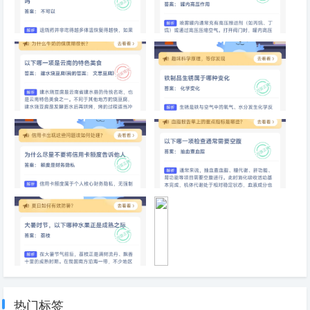
铜
锅
涮
为了尽快退烧，可以同时服用多
喷雾罐之所以能喷出雾状水珠，
肉
种退烧药
主要是因为
味
道
比
铁
锅
以下哪一项是云南的特色美食
铁制品生锈属于哪种变化
更
鲜
美
为什么尽量不要将信用卡额度告
以下哪一项检查通常需要空腹
诉他人
大暑时节，以下哪种水果正是成
手
熟之际
机
快
热门标签
充