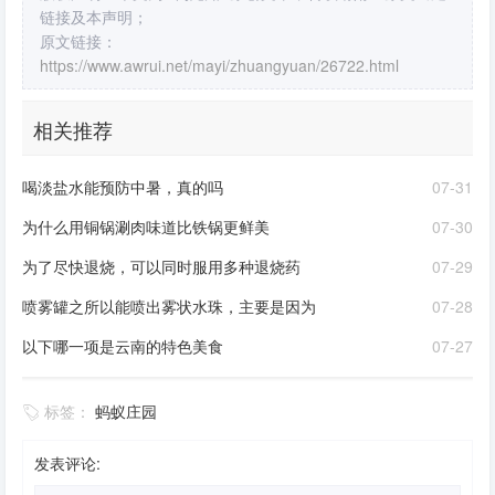
链接及本声明；
原文链接：
https://www.awrui.net/mayi/zhuangyuan/26722.html
相关推荐
喝淡盐水能预防中暑，真的吗
07-31
为什么用铜锅涮肉味道比铁锅更鲜美
07-30
为了尽快退烧，可以同时服用多种退烧药
07-29
喷雾罐之所以能喷出雾状水珠，主要是因为
07-28
以下哪一项是云南的特色美食
07-27
标签：
蚂蚁庄园
发表评论: