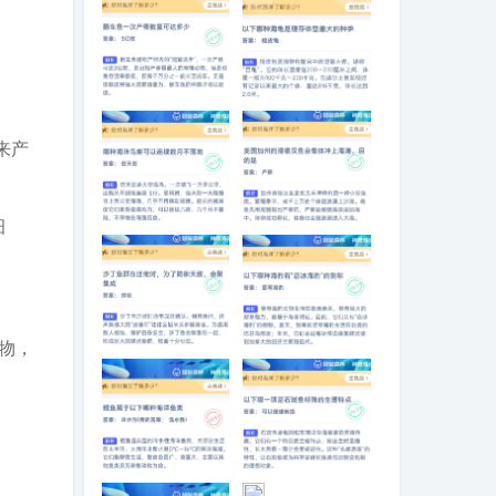
翻车鱼一次产卵
以下哪种海龟是
数量可达多少
现存体型最大的
来产
种类
。
细
哪种海洋鸟类可
美国加州的滑银
以连续数月不落
汉鱼会集体冲上
地
海滩，目的是
物，
沙丁鱼群在迁徙
以下哪种海豹有
时，为了防御天
“恋冰海豹”的别称
敌，会聚集成
鳕鱼属于以下哪
以下哪一项是石