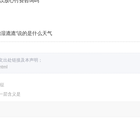
以放心付费咨询吗
湿漉漉”说的是什么天气
原文出处链接及本声明；
html
特征
另一层含义是