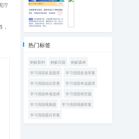
种海洋鱼类
斑鱼特殊的生理
泥泞
特点
性，
白鲸夏季迁徙
为
时，通常会去以
什
下哪种海域
么
热门标签
深
海
里
蚂蚁新村
蚂蚁庄园
蚂蚁森林
很
难
学习强国多选题库
学习强国多选答案
看
到
学习强国知识竞赛
学习强国单选题库
绿
色
学习强国单项选择
学习强国填空题
植
物
学习强国视频题
学习强国视频答案
学习强国题目答案