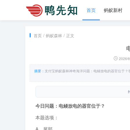
首页
蚂蚁新村
首页
/
蚂蚁森林
/
正文
2026
摘要：
支付宝蚂蚁森林神奇海洋问题：电鳗放电的器官位于？
今日问题：电鳗放电的器官位于？
本题选项：
A．尾部