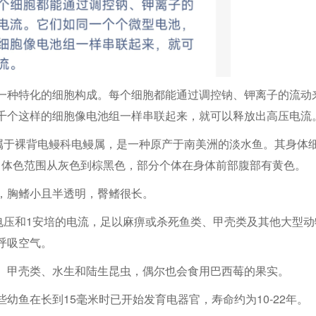
一种特化的细胞构成。每个细胞都能通过调控钠、钾离子的流动
千个这样的细胞像电池组一样串联起来，就可以释放出高压电流
ricus），隶属于裸背电鳗科电鳗属，是一种原产于南美洲的淡水鱼。其身体
克。体色范围从灰色到棕黑色，部分个体在身体前部腹部有黄色。
，胸鳍小且半透明，臀鳍很长。
电压和1安培的电流，足以麻痹或杀死鱼类、甲壳类及其他大型动
呼吸空气。
、甲壳类、水生和陆生昆虫，偶尔也会食用巴西莓的果实。
幼鱼在长到15毫米时已开始发育电器官，寿命约为10-22年。