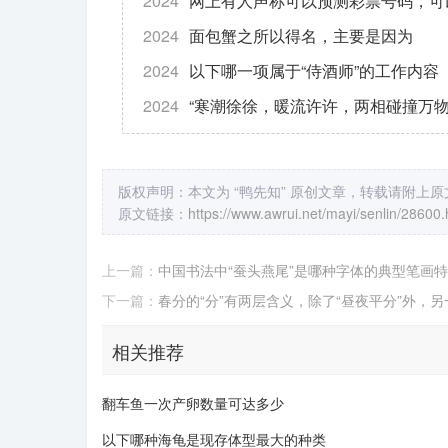
2024
网上有人声称可以预测彩票号码，可
2024
面包蟹之所以得名，主要是因为
2024
以下哪一项属于“侍酒师”的工作内容
2024
“寒潮徐徐，暖流许许，两相碰撞万物
版权声明：本文为 “鸭先知” 原创文章，转载请附上
原文链接：
https://www.awrui.net/mayi/senlin/28600.
上一篇：
中国书法中“蚕头燕尾”是哪种字体的典型笔画
下一篇：
春分的“分”有两层含义，除了“昼夜平分”外，
相关推荐
翻车鱼一次产卵数量可达多少
以下哪种海龟是现存体型最大的种类