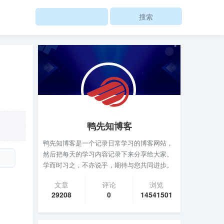
Search
鸭先知博客
鸭先知博客是一个记录日常学习的博客网站，
然后把每天的学习内容记录下来分享给大家。
学而时习之，不亦说乎，期待与您共同进步。
文章
评论
浏览
29208
0
14541501