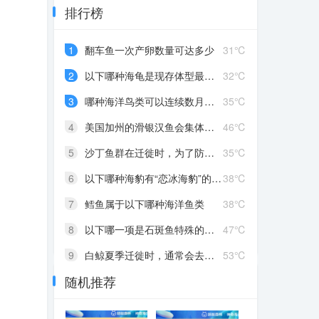
排行榜
1
翻车鱼一次产卵数量可达多少
31℃
2
以下哪种海龟是现存体型最大的种类
32℃
3
哪种海洋鸟类可以连续数月不落地
35℃
4
美国加州的滑银汉鱼会集体冲上海滩，目的是
46℃
5
沙丁鱼群在迁徙时，为了防御天敌，会聚集成
35℃
6
以下哪种海豹有“恋冰海豹”的别称
38℃
7
鳕鱼属于以下哪种海洋鱼类
38℃
8
以下哪一项是石斑鱼特殊的生理特点
47℃
9
白鲸夏季迁徙时，通常会去以下哪种海域
53℃
随机推荐
10
为什么深海里很难看到绿色植物
56℃