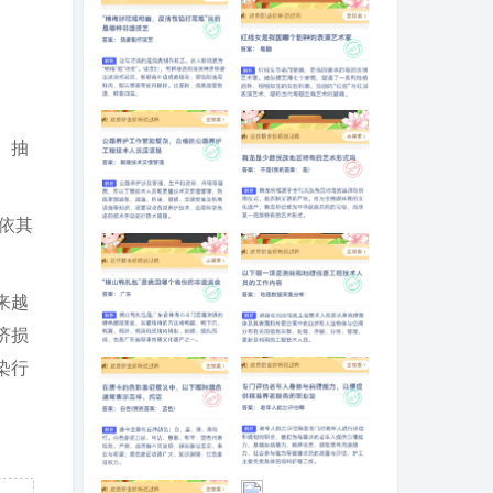
“稍梅好吃难和
红线女是我国哪
面，皮薄包馅打
个剧种的表演艺
、抽
花难”说的是哪种
术家
非遗技艺
依其
公路养护工作繁
舞龙是少数民族
琐复杂，合格的
地区特有的艺术
公路养护工程技
形式吗
术人员应该是
来越
济损
“横山鸭扎包”是我
以下哪一项是测
染行
国哪个省份的非
绘和地理信息工
遗美食
程技术人员的工
作内容
在唐卡的色彩象
专门评估老年人