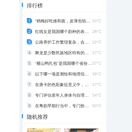
排行榜
1
“稍梅好吃难和面，皮薄包馅打花难”说的是哪种非遗技艺
30℃
2
红线女是我国哪个剧种的表演艺术家
28℃
3
公路养护工作繁琐复杂，合格的公路养护工程技术人员应该是
22℃
4
舞龙是少数民族地区特有的艺术形式吗
37℃
5
“横山鸭扎包”是我国哪个省份的非遗美食
37℃
6
以下哪一项是测绘和地理信息工程技术人员的工作内容
38℃
7
在唐卡的色彩象征意义中，以下哪种颜色通常表示吉祥、纯洁
37℃
8
专门评估老年人身体与自理能力，以便提供精准养老服务的职业是
54℃
9
在粤剧早期行当中，专门扮演性格刚强、粗犷的男性角色是
50℃
随机推荐
10
在进出口贸易中，负责办理国际货物运输、报关、报检业务的是
46℃