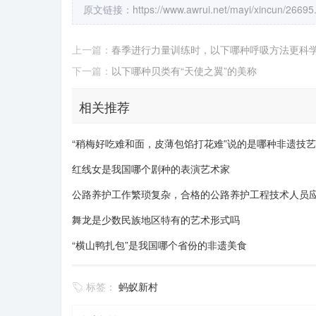
原文链接：
https://www.awrui.net/mayi/xincun/26695
上一篇：
春季进行力量训练时，以下哪种呼吸方法更科
下一篇：
以下哪种贝类有“天使之翼”的美称
相关推荐
“稍梅好吃难和面，皮薄包馅打花难”说的是哪种非遗技艺
红线女是我国哪个剧种的表演艺术家
公路养护工作繁琐复杂，合格的公路养护工程技术人员
舞龙是少数民族地区特有的艺术形式吗
“横山鸭扎包”是我国哪个省份的非遗美食
标签：
蚂蚁新村