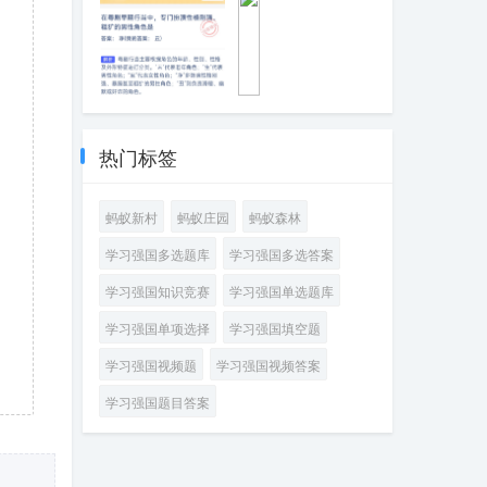
征意义中，以下
身体与自理能
哪种颜色通常表
力，以便提供精
示吉祥、纯洁
准养老服务的职
业是
在粤剧早期行当
在
中，专门扮演性
进
格刚强、粗犷的
出
热门标签
男性角色是
口
贸
易
蚂蚁新村
蚂蚁庄园
蚂蚁森林
中，
负
学习强国多选题库
学习强国多选答案
责
办
学习强国知识竞赛
学习强国单选题库
理
国
学习强国单项选择
学习强国填空题
际
货
学习强国视频题
学习强国视频答案
物
运
学习强国题目答案
输、
报
关、
报