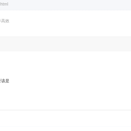
.html
学高效
应该是