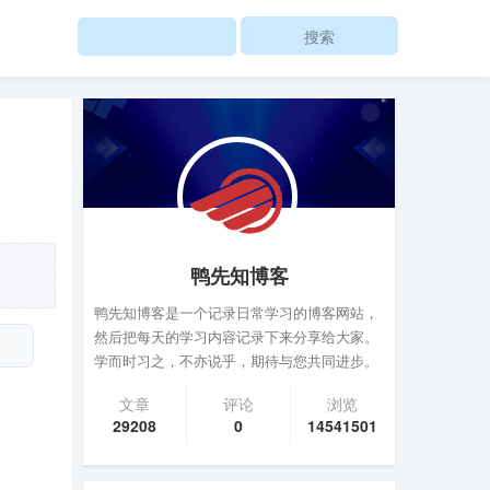
Search
鸭先知博客
鸭先知博客是一个记录日常学习的博客网站，
然后把每天的学习内容记录下来分享给大家。
学而时习之，不亦说乎，期待与您共同进步。
文章
评论
浏览
29208
0
14541501