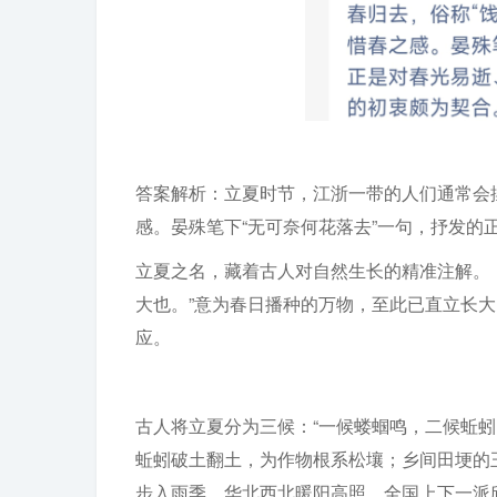
答案解析：立夏时节，江浙一带的人们通常会
感。晏殊笔下“无可奈何花落去”一句，抒发的
立夏之名，藏着古人对自然生长的精准注解。
大也。”意为春日播种的万物，至此已直立长大
应。
古人将立夏分为三候：“一候蝼蝈鸣，二候蚯
蚯蚓破土翻土，为作物根系松壤；乡间田埂的
步入雨季，华北西北暖阳高照，全国上下一派