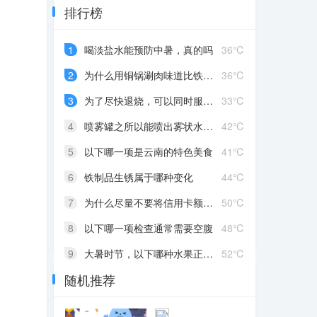
排行榜
1
喝淡盐水能预防中暑，真的吗
36℃
2
为什么用铜锅涮肉味道比铁锅更鲜美
36℃
3
为了尽快退烧，可以同时服用多种退烧药
33℃
4
喷雾罐之所以能喷出雾状水珠，主要是因为
42℃
5
以下哪一项是云南的特色美食
41℃
6
铁制品生锈属于哪种变化
44℃
7
为什么尽量不要将信用卡额度告诉他人
50℃
8
以下哪一项检查通常需要空腹
48℃
9
大暑时节，以下哪种水果正是成熟之际
52℃
随机推荐
10
手机快充主要采用哪种方式提升充电速度
40℃