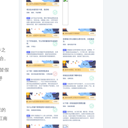
喝淡盐水能预防
为
中暑，真的吗
什
么
用
铜
春之
锅
合。
涮
为了尽快退烧，
喷雾罐之所以能
肉
可以同时服用多
喷出雾状水珠，
皆假
味
种退烧药
主要是因为
道
呼
比
铁
锅
以下哪一项是云
铁制品生锈属于
更
南的特色美食
哪种变化
鲜
美
里的
江南
为什么尽量不要
以下哪一项检查