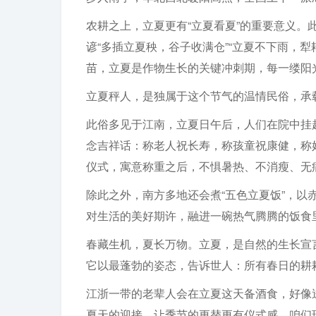
农耕之上，立夏更有“立夏看夏”的重要意义
谚“多插立夏秧，谷子收满仓”“立夏不下雨，
苗，立夏是作物生长的关键冲刺期，每一缕阳
立夏秤人，是独属于这个节气的温情民俗，承
此俗多见于江南，立夏日午后，人们在院中挂
念吉祥话：称老人祝长寿，称孩童祝康健，称
仪式，寓意称重之后，不惧暑热、不消瘦、无
除此之外，南方多地还会煮“五色立夏饭”，
对生活的美好期许，融进一碗热气腾腾的饭食
春藏生机，夏长万物。立夏，是自然的生长宣
它以最蓬勃的姿态，告诉世人：所有春日的耕
江浙一带的老辈人会在立夏这天备酒食，好像
夏天的迎接，让季节的更替更有仪式感。咱们