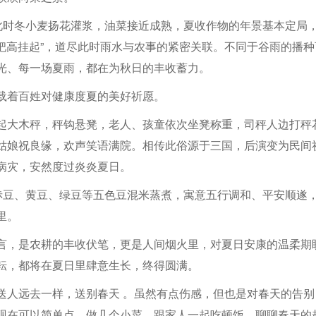
。此时冬小麦扬花灌浆，油菜接近成熟，夏收作物的年景基本定局
犁耙高挂起”，道尽此时雨水与农事的紧密关联。不同于谷雨的播种
光、每一场夏雨，都在为秋日的丰收蓄力。
载着百姓对健康度夏的美好祈愿。
起大木秤，秤钩悬凳，老人、孩童依次坐凳称重，司秤人边打秤
姑娘祝良缘，欢声笑语满院。相传此俗源于三国，后演变为民间
病灾，安然度过炎炎夏日。
以赤豆、黄豆、绿豆等五色豆混米蒸煮，寓意五行调和、平安顺遂
里。
言，是农耕的丰收伏笔，更是人间烟火里，对夏日安康的温柔期
耘，都将在夏日里肆意生长，终得圆满。
送人远去一样，送别春天 。虽然有点伤感，但也是对春天的告别
现在可以简单点，做几个小菜，跟家人一起吃顿饭，聊聊春天的