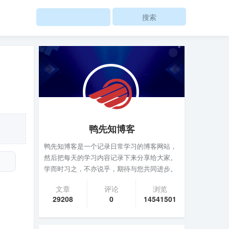
Search
鸭先知博客
鸭先知博客是一个记录日常学习的博客网站，
然后把每天的学习内容记录下来分享给大家。
学而时习之，不亦说乎，期待与您共同进步。
文章
评论
浏览
29208
0
14541501