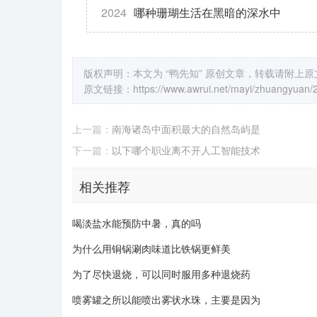
2024
哪种珊瑚生活在黑暗的深水中
版权声明：本文为 “鸭先知” 原创文章，转载请附上
原文链接：
https://www.awrui.net/mayi/zhuangyuan/
上一篇：
南海诸岛中面积最大的自然岛屿是
下一篇：
以下哪个职业离不开人工智能技术
相关推荐
喝淡盐水能预防中暑，真的吗
为什么用铜锅涮肉味道比铁锅更鲜美
为了尽快退烧，可以同时服用多种退烧药
喷雾罐之所以能喷出雾状水珠，主要是因为