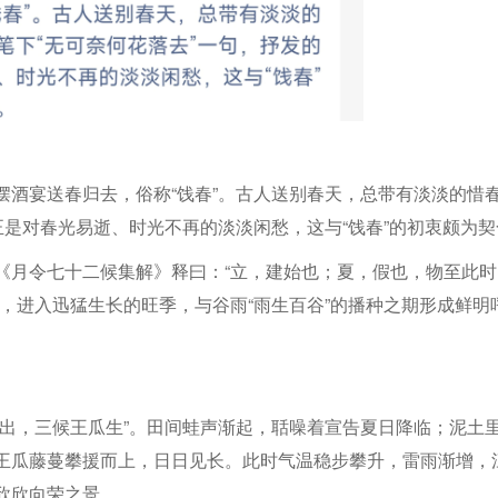
摆酒宴送春归去，俗称“饯春”。古人送别春天，总带有淡淡的惜
正是对春光易逝、时光不再的淡淡闲愁，这与“饯春”的初衷颇为契
《月令七十二候集解》释曰：“立，建始也；夏，假也，物至此时
，进入迅猛生长的旺季，与谷雨“雨生百谷”的播种之期形成鲜明
蚓出，三候王瓜生”。田间蛙声渐起，聒噪着宣告夏日降临；泥土
王瓜藤蔓攀援而上，日日见长。此时气温稳步攀升，雷雨渐增，
欣欣向荣之景。