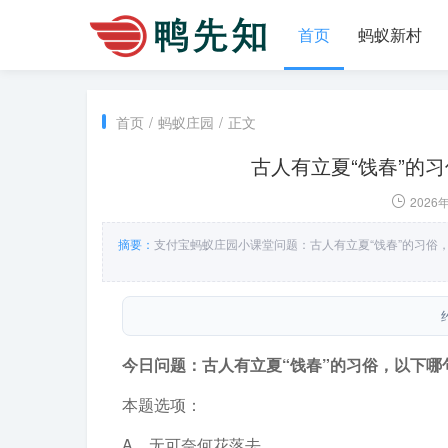
首页
蚂蚁新村
首页
/
蚂蚁庄园
/
正文
古人有立夏“饯春”的
2026
摘要：
支付宝蚂蚁庄园小课堂问题：古人有立夏“饯春”的习俗
今日问题：古人有立夏“饯春”的习俗，以下哪
本题选项：
A．无可奈何花落去