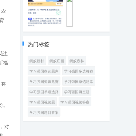
将信用卡额度告
通常需要空腹
诉他人
，农
育
大暑时节，以下
手
哪种水果正是成
机
熟之际
快
热门标签
充
主
花边
要
蚂蚁新村
蚂蚁庄园
蚂蚁森林
祈福
采
用
学习强国多选题库
学习强国多选答案
哪
种
学习强国知识竞赛
学习强国单选题库
，将
方
式
学习强国单项选择
学习强国填空题
提
升
学习强国视频题
学习强国视频答案
盼。
充
电
学习强国题目答案
速
度
，对
趣