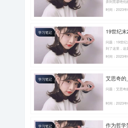
弄到荒谬绝伦
案：相对对立
时间：2023年
19世纪
学习笔记
的集合点
问题：19世
背景
到了这里，这
时间：2023年
艾思奇的
学习笔记
著作
问题：艾思奇
时间：2023年
作为哲学
学习笔记