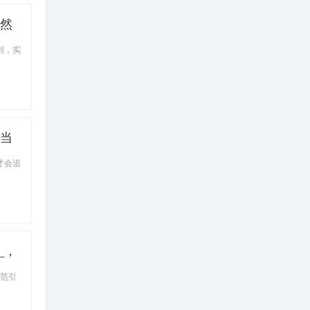
自然
统一
则，实
求当
才会追
_，
示范引