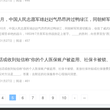
01月27日 | 阅读：446
年10月，中国人民志愿军雄赳赳气昂昂跨过鸭绿江，同朝鲜
，创造了威武雄壮的战争伟业。经过艰苦卓绝的战斗，19
0年10月，中国人民志愿军雄赳赳气昂昂跨过鸭绿江，同朝鲜军民密切配合，创造了威武
军在停战协定上签字。____的胜利，向世界宣告“西方侵
艰苦卓绝的战斗，1953年7月美军在停战协定上签字。____的胜利，向世界宣告“
要在东方一个海岸上架起几尊大炮就可霸占一个国家的时代是一去不复返了”！答案：
01月27日 | 阅读：457
话或收到短信称“你的个人医保账户被盗用、社保卡被锁
贴或社保缴费异常”等情况，正确的应对方法是____
电话或收到短信称“你的个人医保账户被盗用、社保卡被锁、发放社保补贴或社保缴费异
应对方法是____。答案：去附近的社保服务中心现场问清楚。
01月27日 | 阅读：461
4
5
6
7
8
9
10
›
››