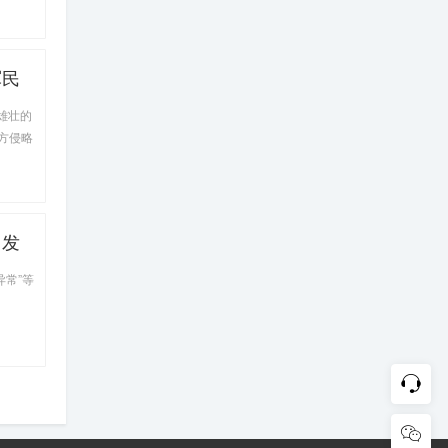
军民
53
雄壮的
略者几
西方侵略
抗美援
、发
常”等