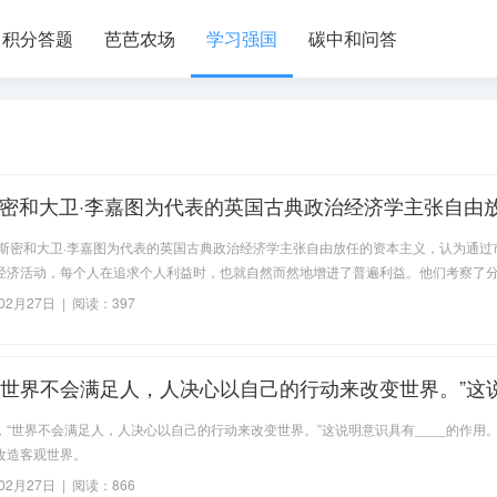
积分答题
芭芭农场
学习强国
碳中和问答
斯密和大卫·李嘉图为代表的英国古典政治经济学主张自由
义，认为通过市场的运作就能调节经济活动，每个人在追
·斯密和大卫·李嘉图为代表的英国古典政治经济学主张自由放任的资本主义，认为通过
，也就自然而然地增进了普遍利益。他们考察了分工、交
经济活动，每个人在追求个人利益时，也就自然而然地增进了普遍利益。他们考察了
力、
产力、积累国民财富的作用，提出____。答案：劳动价值论。
02月27日 | 阅读：397
“世界不会满足人，人决心以自己的行动来改变世界。”这
___的作用
，“世界不会满足人，人决心以自己的行动来改变世界。”这说明意识具有____的作用
改造客观世界。
02月27日 | 阅读：866