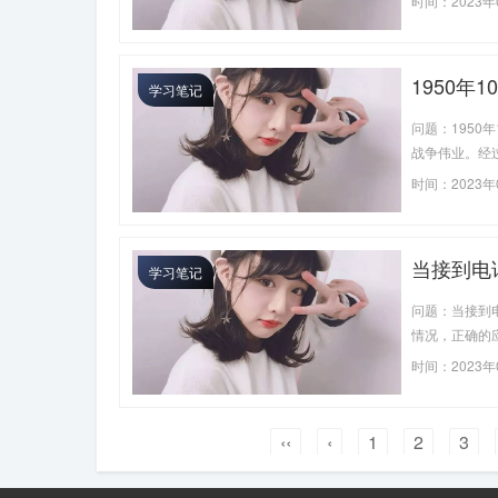
时间：2023年
1950
学习笔记
密切配合
问题：195
年7月美
战争伟业。经过
百
者几百年来只
时间：2023年
朝战争。
当接到电
学习笔记
放社保补
问题：当接到
情况，正确的
时间：2023年
‹‹
‹
1
2
3