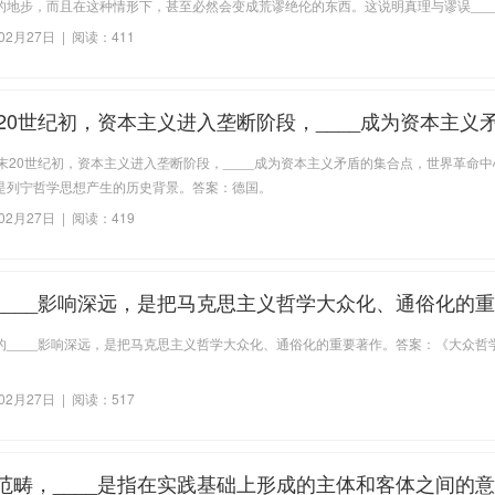
的地步，而且在这种情形下，甚至必然会变成荒谬绝伦的东西。这说明真理与谬误___
。
02月27日 | 阅读：411
末20世纪初，资本主义进入垄断阶段，____成为资本主义
，世界革命中心转移到了这里，这是列宁哲学思想产生的
纪末20世纪初，资本主义进入垄断阶段，____成为资本主义矛盾的集合点，世界革命
是列宁哲学思想产生的历史背景。答案：德国。
02月27日 | 阅读：419
____影响深远，是把马克思主义哲学大众化、通俗化的
的____影响深远，是把马克思主义哲学大众化、通俗化的重要著作。答案：《大众哲
02月27日 | 阅读：517
范畴，____是指在实践基础上形成的主体和客体之间的