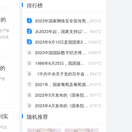
排行榜
命的
1
2023年国家网络安全宣传周于9月11日至17日在全国范围内举办，主题是“____”
953℃
切掠
即生产阶
2
从2023年起，国家支持以“双一流”建设高校为代表的高水平高校选拔专业成绩优秀且乐教适教的学生作为“____”研究生，在强化学科专业课程学习的同时，系统学习不少于26学分的教师教育模块课程（含参加教育实践），通过该计划研究生培养吸引优秀人才从教，为中小学输送一批教育情怀深厚、专业素养卓越、教学基本功扎实的优秀教师
964℃
思主
到马克
3
2023年9月10日是我国第39个教师节，主题是：____
1054℃
4
2023中国国际数字经济博览会的主题是“____”
1088℃
5
1986年6月25日，我国颁布了第一部专门调整土地关系的大法，即《中华人民共和国土地管理法》。为了纪念这一天，我国决定将每年的6月25日确定为全国“土地日”。2023年全国“土地日”的主题是“____”
1039℃
求的
6
《中共中央关于党的百年奋斗重大成就和历史经验的决议》指出，党始终把解决好“三农”问题作为全党工作重中之重，实施乡村振兴战略，加快推进农业农村现代化，坚持藏粮于地、藏粮于技，实行最严格的____制度，推动种业科技自立自强、种源自主可控，确保把中国人的饭碗牢牢端在自己手中
884℃
产阶
7
2021年，国家葡萄及葡萄酒产业开放发展综合试验区、中国（宁夏）国际葡萄酒文化旅游博览会两个“国字号”平台落户宁夏。2022年召开的宁夏回族自治区第十三次党代会把____产业列为“六特”产业之首，是宁夏全力打造的又一个千亿级产业
910℃
8
2022年5月发布的《国务院办公厅关于进一步做好高校毕业生等青年就业创业工作的通知》指出，支持高校毕业生发挥专业所长从事灵活就业，对毕业年度和离校2年内未就业高校毕业生实现灵活就业的，按规定给予____
931℃
9
2023年4月发布的《国务院办公厅关于优化调整稳就业政策措施全力促发展惠民生的通知》指出，对企业招用毕业年度或离校2年内未就业高校毕业生、登记失业的16一24岁青年，签订1年以上劳动合同的，可发放____，政策实施期限截至2023年12月31日
678℃
到实
随机推荐
10
2023年“壮族三月三·八桂嘉年华”于4月21日至5月22日在广西南宁举行，活动主题是“____”
701℃
下，
便可以