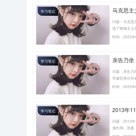
马克思主
学习笔记
历史过程
问题：马克思
现了唯物主义
时间：2023年
亲告乃坐
学习笔记
事人亲自
问题：亲告乃
究被告责任并
时间：2023年
2013
学习笔记
在全国起
问题：2013
领作用。答案