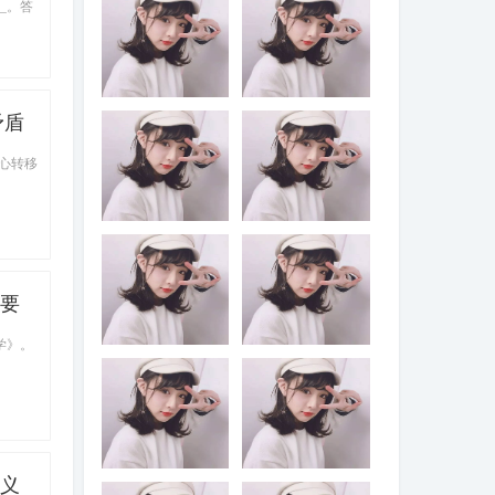
_。答
2023年国家网络
从2023年起，国
矛盾
安全宣传周于9月
家支持以“双一流”
历史
11日至17日在全
建设高校为代表
中心转移
国范围内举办，
的高水平高校选
主题是“____”
拔专业成绩优秀
且乐教适教的学
生作为“____”研
2023年9月10日
2023中国国际数
究生，在强化学
是我国第39个教
字经济博览会的
科专业课程学习
师节，主题是：
主题是“____”
的同时，系统学
____
重要
习不少于26学分
的教师教育模块
学》。
课程（含参加教
1986年6月25
《中共中央关于
育实践），通过
日，我国颁布了
党的百年奋斗重
该计划研究生培
第一部专门调整
大成就和历史经
养吸引优秀人才
土地关系的大
验的决议》指
从教，为中小学
法，即《中华人
出，党始终把解
输送一批教育情
民共和国土地管
决好“三农”问题作
怀深厚、专业素
理法》。为了纪
为全党工作重中
意义
2021年，国家葡
2022年5月发布的
养卓越、教学基
念这一天，我国
之重，实施乡村