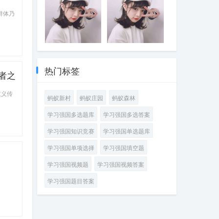
萄及葡萄酒产业
《国务院办公厅
本功扎实的优秀
极意
决定将每年的6月
振兴战略，加快
开放发展综合试
关于进一步做好
群体乃
教师
25日确定为全国
推进农业农村现
验区、中国（宁
高校毕业生等青
“土地日”。2023
代化，坚持藏粮
夏）国际葡萄酒
年就业创业工作
年全国“土地日”的
于地、藏粮于
文化旅游博览会
的通知》指出，
主题是“____”
技，实行最严格
两个“国字号”平台
支持高校毕业生
2023年4月发布的
2023年“壮族三月
的____制度，推
落户宁夏。2022
发挥专业所长从
《国务院办公厅
三·八桂嘉年华”于
动种业科技自立
年召开的宁夏回
事灵活就业，对
关于优化调整稳
4月21日至5月22
热门标签
自强、种源自主
族自治区第十三
毕业年度和离校2
者之
就业政策措施全
日在广西南宁举
可控，确保把中
次党代会把____
年内未就业高校
力促发展惠民生
行，活动主题是
国人的饭碗牢牢
产业列为“六特”产
毕业生实现灵活
的通知》指出，
“____”
主义传
端在自己手中
蚂蚁新村
蚂蚁庄园
蚂蚁森林
业之首，是宁夏
就业的，按规定
对企业招用毕业
全力打造的又一
给予____
年度或离校2年内
学习强国多选题库
学习强国多选答案
个千亿级产业
未就业高校毕业
生、登记失业的
学习强国知识竞赛
学习强国单选题库
16一24岁青年，
签订1年以上劳动
学习强国单项选择
学习强国填空题
合同的，可发放
____，政策实施
学习强国视频题
学习强国视频答案
期限截至2023年
12月31日
学习强国题目答案