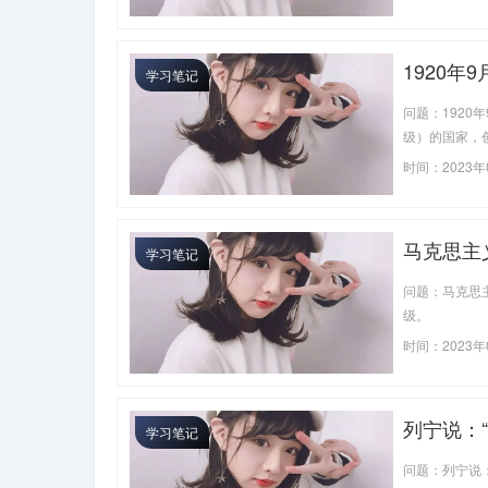
1920
学习笔记
手段建设
问题：1920
夺的政治
级）的国家，
义立场
思主义立场上
时间：2023年
马克思主
学习笔记
思想发展
问题：马克思
级。
时间：2023年
列宁说：
学习笔记
际适用的
问题：列宁说
甚至必然