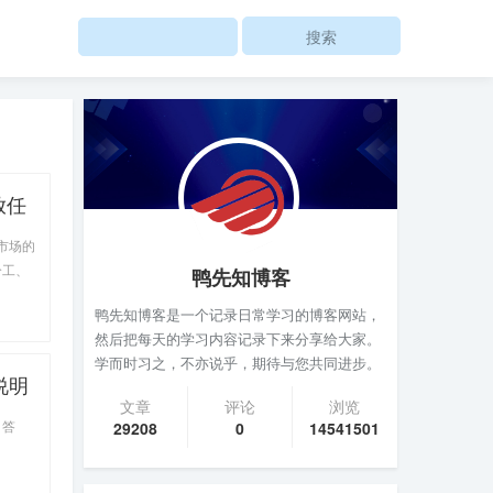
Search
放任
求个
市场的
换对
分工、
鸭先知博客
鸭先知博客是一个记录日常学习的博客网站，
然后把每天的学习内容记录下来分享给大家。
学而时习之，不亦说乎，期待与您共同进步。
说明
文章
评论
浏览
。答
29208
0
14541501