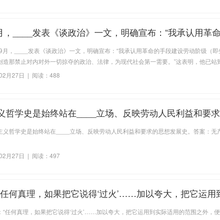
年9月，____发表《谈政治》一文，明确宣布：“我承认用革
劳动阶级（即生产阶级）的国家，创造那禁止对内对外一
年9月，____发表《谈政治》一文，明确宣布：“我承认用革命的手段建设劳动阶级（
、法律，为现代社会第一需要。”这表明，他已站到马克
创造那禁止对内对外一切掠夺的政治、法律，为现代社会第一需要。”这表明，他已站
来了。答案：陈独秀。
02月27日 | 阅读：488
义哲学史是始终站在____立场、反映劳动人民利益和要
史
主义哲学史是始终站在____立场、反映劳动人民利益和要求的思想发展史。答案：无
02月27日 | 阅读：497
“任何真理，如果把它说得‘过火’……加以夸大，把它运用
范围之外，便可以弄到荒谬绝伦的地步，而且在这种情形
：“任何真理，如果把它说得‘过火’……加以夸大，把它运用到实际适用的范围之外，
会变成荒谬绝伦的东西。这说明真理与谬误____