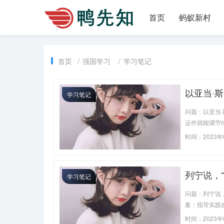
首页
蚂蚁新村
首页
/
强国学习
/
学习笔记
以亚当·
学习笔记
的资本主
问题：以亚当
人利益时
运作就能调节
提高生产
交换对提高生
时间：2023年
列宁说，
学习笔记
意识具有_
问题：列宁说
案：指导实践
时间：2023年