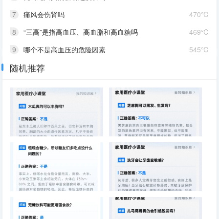
7
痛风会伤肾吗
470℃
8
“三高”是指高血压、高血脂和高血糖吗
469℃
9
哪个不是高血压的危险因素
545℃
随机推荐
10
不按时吃饭影响健康吗
522℃
木瓜真的可以丰胸吗
芝麻糊可以黑发、生发吗
粗粮含糖少，所以糖友们多吃点
洗牙会让牙齿变敏感
没什么问题的