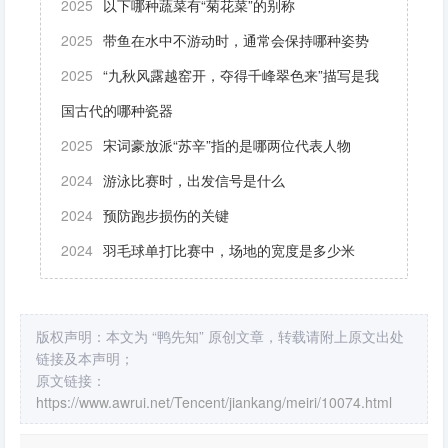
2025
以下哪种蔬菜有“菊花菜”的别称
2025
带鱼在水中不游动时，通常会保持哪种姿势
2025
“九秋风露越窑开，夺得千峰翠色来”描写是我
国古代的哪种瓷器
2025
宋词豪放派“苏辛”指的是哪两位代表人物
2024
游泳比赛时，出发信号是什么
2024
预防跑步损伤的关键
2024
羽毛球单打比赛中，场地的宽度是多少米
版权声明：本文为 “鸭先知” 原创文章，转载请附上原文出处
链接及本声明；
原文链接：
https://www.awrui.net/Tencent/jiankang/meiri/10074.html