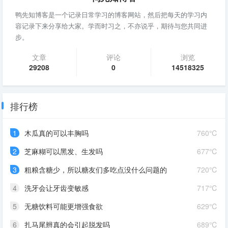
鸭先知博客是一个记录日常学习的博客网站，然后把每天的学习内
容记录下来分享给大家。学而时习之，不亦说乎，期待与您共同进
步。
文章
评论
浏览
29208
0
14518325
排行榜
1
木瓜真的可以丰胸吗
760℃
2
芝麻糊可以黑发、生发吗
677℃
3
粗粮含糖少，所以糖友们多吃点没什么问题的
720℃
4
洗牙会让牙齿变敏感
717℃
5
无糖饮料可能更增强食欲
629℃
6
扎马尾辫真的会引起脱发吗
689℃