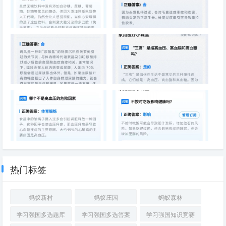
无糖饮料可能更增强食欲
扎马尾辫真的会引起脱发吗
痛风会伤肾吗
“三高”是指高血压、高血脂和高
血糖吗
哪个不是高血压的危险因素
不按时吃饭影响健康吗
热门标签
蚂蚁新村
蚂蚁庄园
蚂蚁森林
学习强国多选题库
学习强国多选答案
学习强国知识竞赛