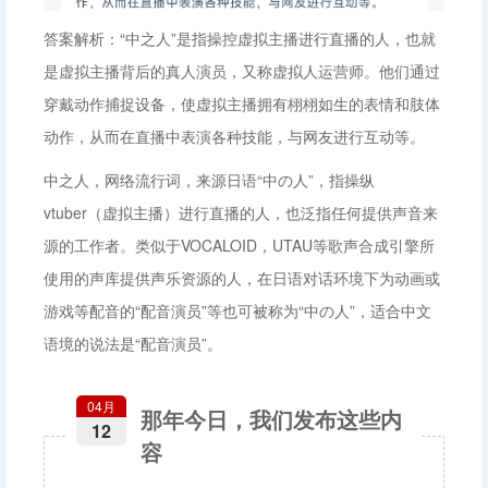
答案解析：“中之人”是指操控虚拟主播进行直播的人，也就
是虚拟主播背后的真人演员，又称虚拟人运营师。他们通过
穿戴动作捕捉设备，使虚拟主播拥有栩栩如生的表情和肢体
动作，从而在直播中表演各种技能，与网友进行互动等。
中之人，网络流行词，来源日语“中の人”，指操纵
vtuber（虚拟主播）进行直播的人，也泛指任何提供声音来
源的工作者。‌类似于VOCALOID，UTAU等歌声合成引擎所
使用的声库提供声乐资源的人，在日语对话环境下为动画或
游戏等配音的“配音演员”等也可被称为“中の人”，适合中文
语境的说法是“配音演员”。
04月
那年今日，我们发布这些内
12
容