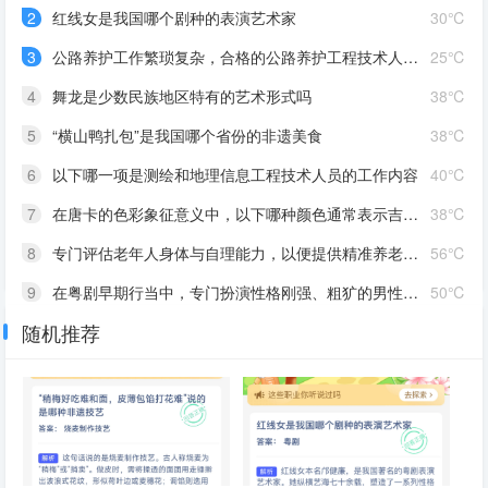
2
红线女是我国哪个剧种的表演艺术家
30℃
3
公路养护工作繁琐复杂，合格的公路养护工程技术人员应该是
25℃
4
舞龙是少数民族地区特有的艺术形式吗
38℃
5
“横山鸭扎包”是我国哪个省份的非遗美食
38℃
6
以下哪一项是测绘和地理信息工程技术人员的工作内容
40℃
7
在唐卡的色彩象征意义中，以下哪种颜色通常表示吉祥、纯洁
38℃
8
专门评估老年人身体与自理能力，以便提供精准养老服务的职业是
56℃
9
在粤剧早期行当中，专门扮演性格刚强、粗犷的男性角色是
50℃
随机推荐
10
在进出口贸易中，负责办理国际货物运输、报关、报检业务的是
46℃