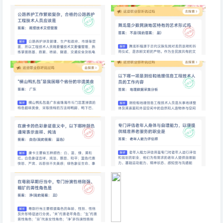
“稍梅好吃难和面，皮薄包馅打
红线女是我国哪个剧种的表演艺
花难”说的是哪种非遗技艺
术家
公路养护工作繁琐复杂，合格的
舞龙是少数民族地区特有的艺术
公路养护工程技术人员应该是
形式吗
“横山鸭扎包”是我国哪个省份的
以下哪一项是测绘和地理信息工
非遗美食
程技术人员的工作内容
在唐卡的色彩象征意义中，以下
专门评估老年人身体与自理能
哪种颜色通常表示吉祥、纯洁
力，以便提供精准养老服务的职
业是