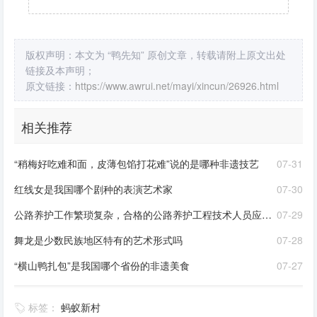
版权声明：本文为 “鸭先知” 原创文章，转载请附上原文出处
链接及本声明；
原文链接：
https://www.awrui.net/mayi/xincun/26926.html
相关推荐
“稍梅好吃难和面，皮薄包馅打花难”说的是哪种非遗技艺
07-31
红线女是我国哪个剧种的表演艺术家
07-30
公路养护工作繁琐复杂，合格的公路养护工程技术人员应该是
07-29
舞龙是少数民族地区特有的艺术形式吗
07-28
“横山鸭扎包”是我国哪个省份的非遗美食
07-27
标签：
蚂蚁新村