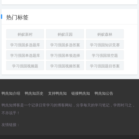
在粤剧早期行当中，专门扮演性
在
格刚强、粗犷的男性角色是
进
出
热门标签
口
贸
易
蚂蚁新村
蚂蚁庄园
蚂蚁森林
中，
负
学习强国多选题库
学习强国多选答案
学习强国知识竞赛
责
办
学习强国单选题库
学习强国单项选择
学习强国填空题
理
国
学习强国视频题
学习强国视频答案
学习强国题目答案
际
货
物
运
输、
鸭先知介绍
鸭先知历史
支持鸭先知
链接鸭先知
鸭先知公告
报
关、
鸭先知博客是一个记录日常学习的博客网站，分享每天的学习笔记，学而时习之，
报
不亦说乎！
检
业
友情链接：
务
的
是